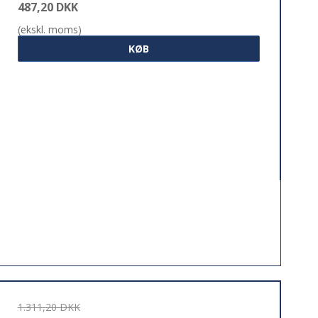
487,20 DKK
(ekskl. moms)
KØB
1.311,20 DKK