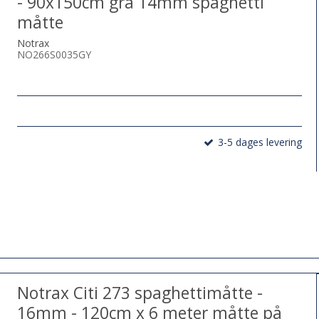
- 90x150cm grå 14mm spaghetti
måtte
Notrax
NO266S0035GY
3-5 dages levering
Notrax Citi 273 spaghettimåtte -
16mm - 120cm x 6 meter måtte på