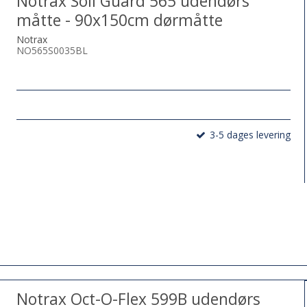
Notrax Soil Guard 565 udendørs
måtte - 90x150cm dørmåtte
Notrax
NO565S0035BL
3-5 dages levering
Notrax Oct-O-Flex 599B udendørs