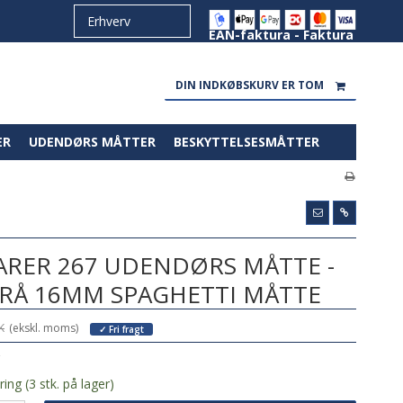
EAN-faktura - Faktura
DIN INDKØBSKURV ER TOM
ER
UDENDØRS MÅTTER
BESKYTTELSESMÅTTER
RER 267 UDENDØRS MÅTTE -
RÅ 16MM SPAGHETTI MÅTTE
K
(ekskl. moms)
✓ Fri fragt
ing (3 stk. på lager)