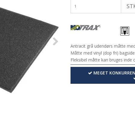
STK
Antracit grå udendørs måtte med p
Måtte med vinyl (dop fri) bagside
Fleksibel måtte kan bruges inde o
MEGET KONKURRENC