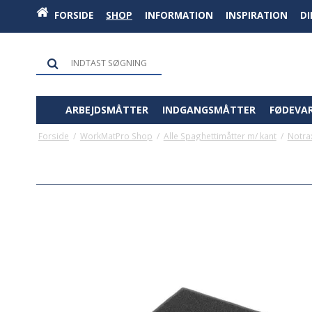
FORSIDE
SHOP
INFORMATION
INSPIRATION
D
ARBEJDSMÅTTER
INDGANGSMÅTTER
FØDEVA
Forside
/
WorkMatPro Shop
/
Alle Spaghettimåtter m/ kant
/
Notra