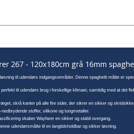
rer 267 - 120x180cm grå 16mm spaghet
øsning til udendørs indgangsområder. Denne spaghetti måtte er speciel
erfekt til udendørs brug i forskellige klimaer, samtidig med at det fle
get, skrå kanter på alle fire sider, der sikrer en sikker og skridsik
-nedbrydende stoffer, silikone og tungmetaller.
assificering skaber Wayfarer en sikker og stabil overgang.
enne udendørsmåtte til en langtidsholdbar og sikker løsning.