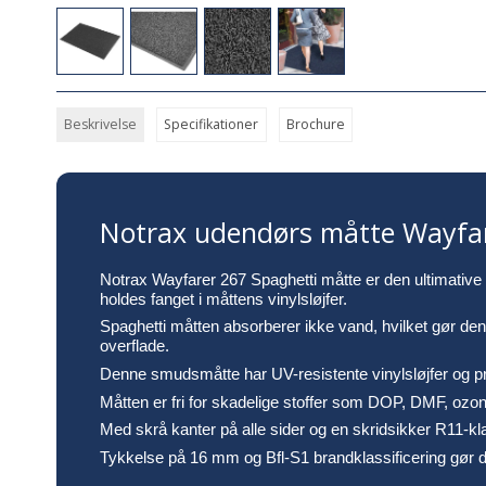
Beskrivelse
Specifikationer
Brochure
Notrax udendørs måtte Wayfa
Notrax Wayfarer 267 Spaghetti måtte er den ultimative l
holdes fanget i måttens vinylsløjfer.
Spaghetti måtten absorberer ikke vand, hvilket gør den p
overflade.
Denne smudsmåtte har UV-resistente vinylsløjfer og præ
Måtten er fri for skadelige stoffer som DOP, DMF, ozon
Med skrå kanter på alle sider og en skridsikker R11-kl
Tykkelse på 16 mm og Bfl-S1 brandklassificering gør d