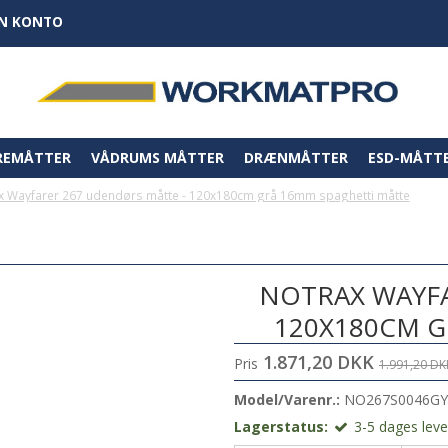
IN KONTO
REMÅTTER
VÅDRUMS MÅTTER
DRÆNMÅTTER
ESD-MÅTT
x Wayfarer 267 udendørs måtte - 120x180cm grå 16mm spaghetti måtte
NOTRAX WAYFA
120X180CM G
1.871,20 DKK
Pris
1.991,20 DK
Model/Varenr.:
NO267S0046GY
Lagerstatus:
3-5 dages lever