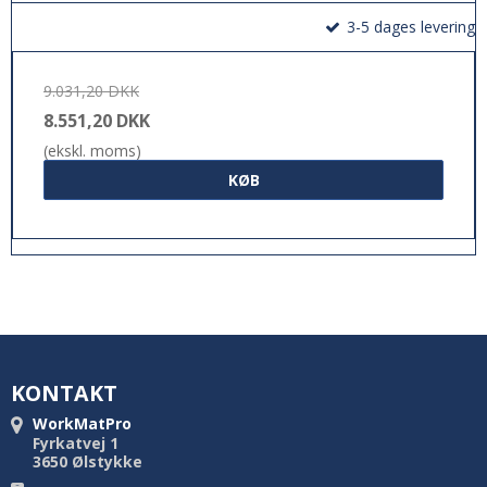
3-5 dages levering
9.031,20 DKK
8.551,20 DKK
(ekskl. moms)
KØB
KONTAKT
WorkMatPro
Fyrkatvej 1
3650 Ølstykke