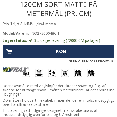
120CM SORT MÅTTE PÅ
METERMÅL (PR. CM)
14,32 DKK
Pris
(ekskl. moms)
Model/Varenr.:
NO273C0048CH
Lagerstatus:
3-5 dages levering (72000 CM på lager)
KØB
TILFØJ TIL FAVORIT PRODUKTER
Udendørsmåtte med vinylsløjfer der skraber snavs og fugt af
skoene for at fange snavs i måtten og forhindre, at det spores ind
i bygningen.
Dørmåtte i holdbart, fleksibelt materiale, der er modstandsdygtigt
over for ultraviolette stråler
Til placering ved indgange designet til at skrabe snavs af,
modstandsdygtig overfor olie og UV resistent