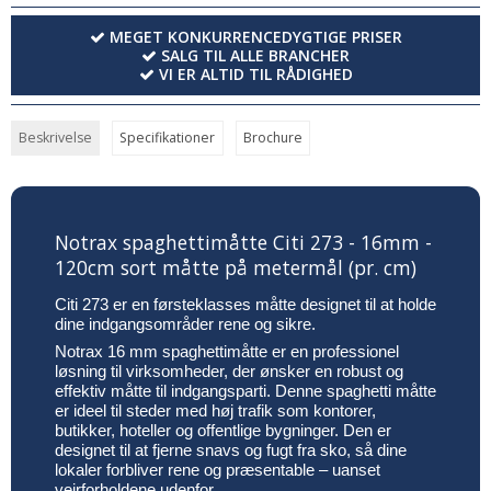
MEGET KONKURRENCEDYGTIGE PRISER
SALG TIL ALLE BRANCHER
VI ER ALTID TIL RÅDIGHED
Beskrivelse
Specifikationer
Brochure
Notrax spaghettimåtte Citi 273 - 16mm -
120cm sort måtte på metermål (pr. cm)
Citi 273 er en førsteklasses måtte designet til at holde
dine indgangsområder rene og sikre.
Notrax 16 mm spaghettimåtte er en professionel
løsning til virksomheder, der ønsker en robust og
effektiv måtte til indgangsparti. Denne spaghetti måtte
er ideel til steder med høj trafik som kontorer,
butikker, hoteller og offentlige bygninger. Den er
designet til at fjerne snavs og fugt fra sko, så dine
lokaler forbliver rene og præsentable – uanset
vejrforholdene udenfor.