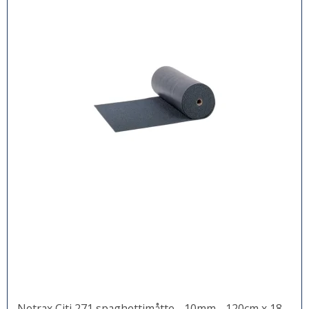
Notrax Citi 271 spaghettimåtte - 10mm - 120cm x 18