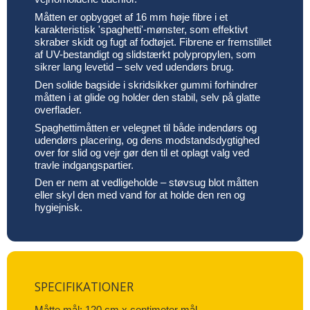
Måtten er opbygget af 16 mm høje fibre i et
karakteristisk 'spaghetti'-mønster, som effektivt
skraber skidt og fugt af fodtøjet. Fibrene er fremstillet
af UV-bestandigt og slidstærkt polypropylen, som
sikrer lang levetid – selv ved udendørs brug.
Den solide bagside i skridsikker gummi forhindrer
måtten i at glide og holder den stabil, selv på glatte
overflader.
Spaghettimåtten er velegnet til både indendørs og
udendørs placering, og dens modstandsdygtighed
over for slid og vejr gør den til et oplagt valg ved
travle indgangspartier.
Den er nem at vedligeholde – støvsug blot måtten
eller skyl den med vand for at holde den ren og
hygiejnisk.
SPECIFIKATIONER
Måtte mål: 120 cm x centimeter mål