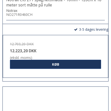
meter sort måtte på rulle
Notrax
NO271R0460CH
3-5 dages levering
12.703,20 DKK
12.223,20 DKK
(ekskl. moms)
KØB