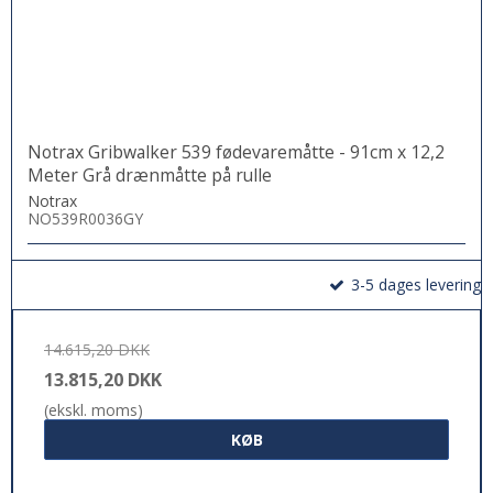
Notrax Gribwalker 539 fødevaremåtte - 91cm x 12,2
Meter Grå drænmåtte på rulle
Notrax
NO539R0036GY
3-5 dages levering
14.615,20 DKK
13.815,20 DKK
(ekskl. moms)
KØB