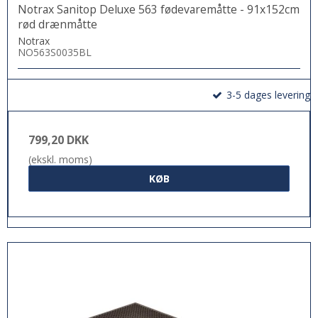
Notrax Sanitop Deluxe 563 fødevaremåtte - 91x152cm
rød drænmåtte
Notrax
NO563S0035BL
3-5 dages levering
799,20 DKK
(ekskl. moms)
KØB