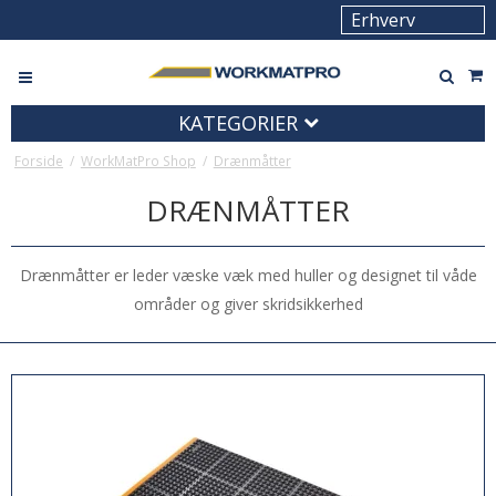
KATEGORIER
Forside
/
WorkMatPro Shop
/
Drænmåtter
DRÆNMÅTTER
Drænmåtter er leder væske væk med huller og designet til våde
områder og giver skridsikkerhed