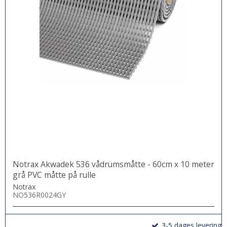
Notrax Akwadek 536 vådrumsmåtte - 60cm x 10 meter
grå PVC måtte på rulle
Notrax
NO536R0024GY
3-5 dages levering