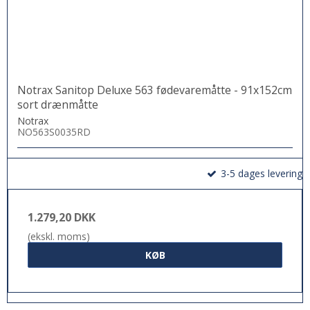
Notrax Sanitop Deluxe 563 fødevaremåtte - 91x152cm
sort drænmåtte
Notrax
NO563S0035RD
3-5 dages levering
1.279,20 DKK
(ekskl. moms)
KØB