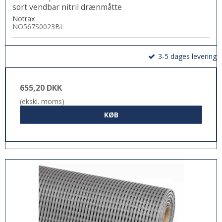
sort vendbar nitril drænmåtte
Notrax
NO567S0023BL
3-5 dages levering
655,20 DKK
(ekskl. moms)
KØB