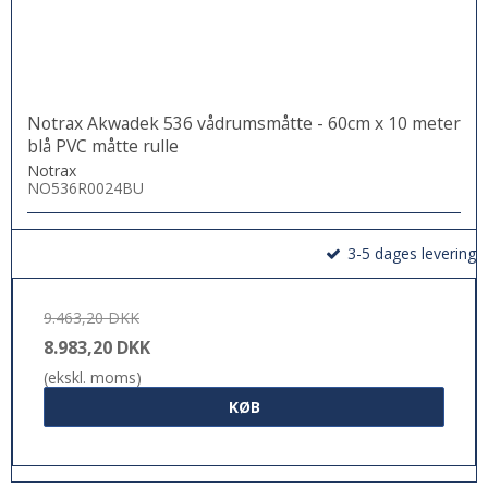
Notrax Akwadek 536 vådrumsmåtte - 60cm x 10 meter
blå PVC måtte rulle
Notrax
NO536R0024BU
3-5 dages levering
9.463,20 DKK
8.983,20 DKK
(ekskl. moms)
KØB