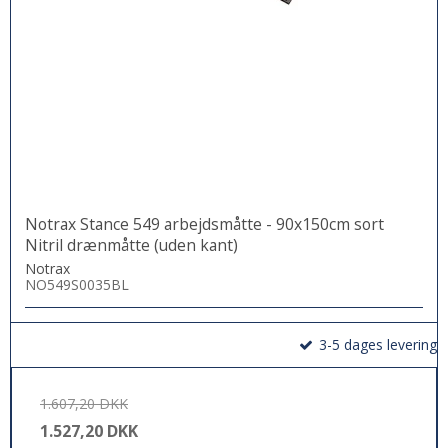
Notrax Stance 549 arbejdsmåtte - 90x150cm sort
Nitril drænmåtte (uden kant)
Notrax
NO549S0035BL
3-5 dages levering
1.607,20 DKK
1.527,20 DKK