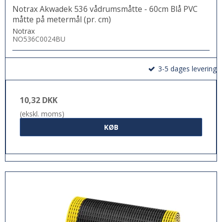
Notrax Akwadek 536 vådrumsmåtte - 60cm Blå PVC
måtte på metermål (pr. cm)
Notrax
NO536C0024BU
3-5 dages levering
10,32 DKK
(ekskl. moms)
KØB