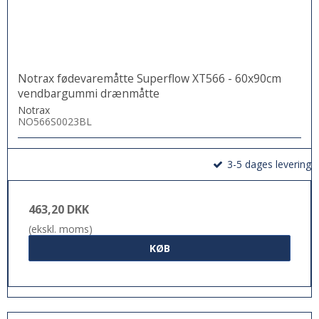
Notrax fødevaremåtte Superflow XT566 - 60x90cm
vendbargummi drænmåtte
Notrax
NO566S0023BL
3-5 dages levering
463,20 DKK
(ekskl. moms)
KØB