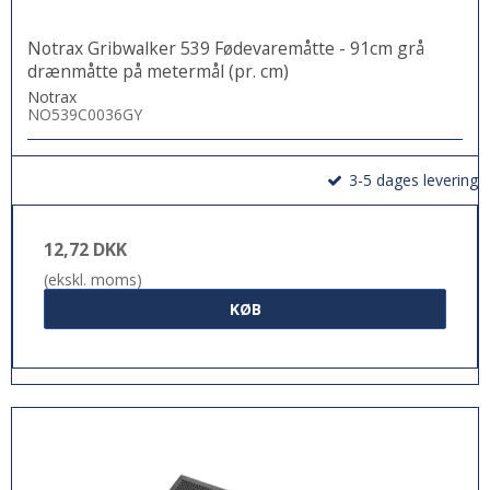
Notrax Gribwalker 539 Fødevaremåtte - 91cm grå
drænmåtte på metermål (pr. cm)
Notrax
NO539C0036GY
3-5 dages levering
12,72 DKK
(ekskl. moms)
KØB