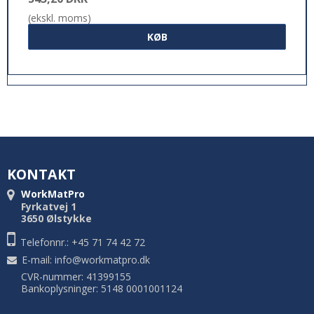
(ekskl. moms)
KØB
KONTAKT
WorkMatPro
Fyrkatvej 1
3650 Ølstykke
Telefonnr.: +45 71 74 42 72
E-mail
:
info@workmatpro.dk
CVR-nummer: 41399155
Bankoplysninger: 5148 0001001124