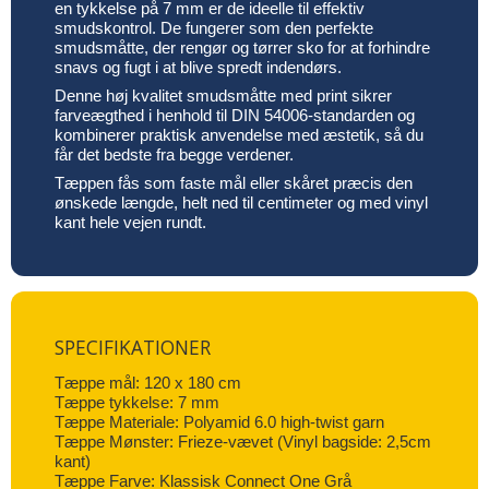
en tykkelse på 7 mm er de ideelle til effektiv
smudskontrol. De fungerer som den perfekte
smudsmåtte, der rengør og tørrer sko for at forhindre
snavs og fugt i at blive spredt indendørs.
Denne høj kvalitet smudsmåtte med print sikrer
farveægthed i henhold til DIN 54006-standarden og
kombinerer praktisk anvendelse med æstetik, så du
får det bedste fra begge verdener.
Tæppen fås som faste mål eller skåret præcis den
ønskede længde, helt ned til centimeter og med vinyl
kant hele vejen rundt.
SPECIFIKATIONER
Tæppe mål: 120 x 180 cm
Tæppe tykkelse: 7 mm
Tæppe Materiale: Polyamid 6.0 high-twist garn
Tæppe Mønster: Frieze-vævet (Vinyl bagside: 2,5cm
kant)
Tæppe Farve: Klassisk Connect One Grå