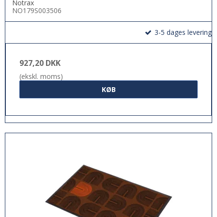
Notrax
NO179S003506
3-5 dages levering
927,20 DKK
(ekskl. moms)
KØB