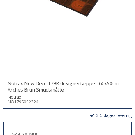
Notrax New Deco 179R designertæppe - 60x90cm -
Arches Brun Smudsmåtte
Notrax
NO179S002324
3-5 dages levering
543,20 DKK