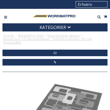
KATEGORIER
Forside
/
WorkMatPro Shop
/
Deco Designer tæpper
/
Notrax Deco 179 designertæppe - 120x180cm Modern 70s Grå
Smudsmåtte