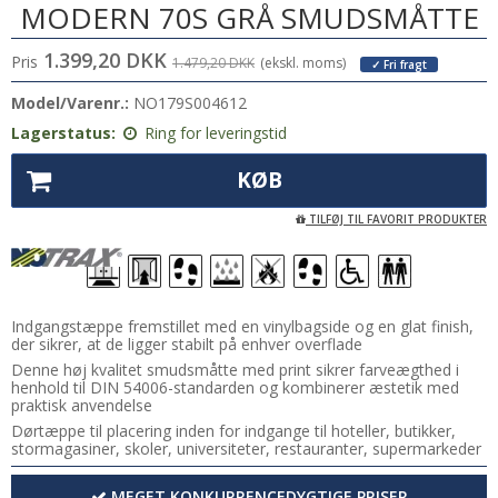
MODERN 70S GRÅ SMUDSMÅTTE
1.399,20 DKK
Pris
1.479,20 DKK
(ekskl. moms)
✓ Fri fragt
Model/Varenr.:
NO179S004612
Lagerstatus:
Ring for leveringstid
KØB
TILFØJ TIL FAVORIT PRODUKTER
Indgangstæppe fremstillet med en vinylbagside og en glat finish,
der sikrer, at de ligger stabilt på enhver overflade
Denne høj kvalitet smudsmåtte med print sikrer farveægthed i
henhold til DIN 54006-standarden og kombinerer æstetik med
praktisk anvendelse
Dørtæppe til placering inden for indgange til hoteller, butikker,
stormagasiner, skoler, universiteter, restauranter, supermarkeder
MEGET KONKURRENCEDYGTIGE PRISER