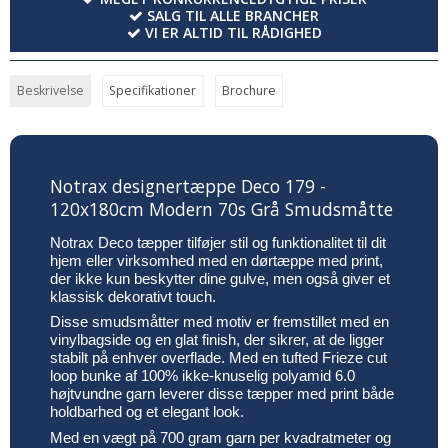
SALG TIL ALLE BRANCHER
VI ER ALTID TIL RÅDIGHED
Beskrivelse
Specifikationer
Brochure
Notrax designertæppe Deco 179 -
120x180cm Modern 70s Grå Smudsmåtte
Notrax Deco tæpper tilføjer stil og funktionalitet til dit
hjem eller virksomhed med en dørtæppe med print,
der ikke kun beskytter dine gulve, men også giver et
klassisk dekorativt touch.
Disse smudsmåtter med motiv er fremstillet med en
vinylbagside og en glat finish, der sikrer, at de ligger
stabilt på enhver overflade. Med en tufted Frieze cut
loop bunke af 100% ikke-knuselig polyamid 6.0
højtvundne garn leverer disse tæpper med print både
holdbarhed og et elegant look.
Med en vægt på 700 gram garn per kvadratmeter og