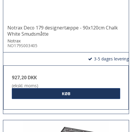
Notrax Deco 179 designertæppe - 90x120cm Chalk
White Smudsmåtte
Notrax
NO179S003405
3-5 dages levering
927,20 DKK
(ekskl. moms)
KØB