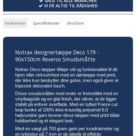
SALG TIL ALLE BRANCHER
VI ER ALTID TIL RÅDIGHED
Beskrivelse
Specifikationer
Brochure
Notrax designertæppe Deco 179 -
90x150cm Reverso Smudsmåtte
Notrax Deco tæpper tilføjer stil og funktionalitet til dit
hjem eller virksomhed med en dørtæppe med print,
der ikke kun beskytter dine gulve, men også giver et
klassisk dekorativt touch.
Disse smudsmåtter med motiv er fremstillet med en
vinylbagside og en glat finish, der sikrer, at de ligger
stabilt på enhver overflade. Med en tufted Frieze cut
loop bunke af 100% ikke-knuselig polyamid 6.0
højtvundne garn leverer disse tæpper med print både
holdbarhed og et elegant look.
Med en vægt på 700 gram garn per kvadratmeter og
en tykkelse på 7 mm er de ideelle til effektiv