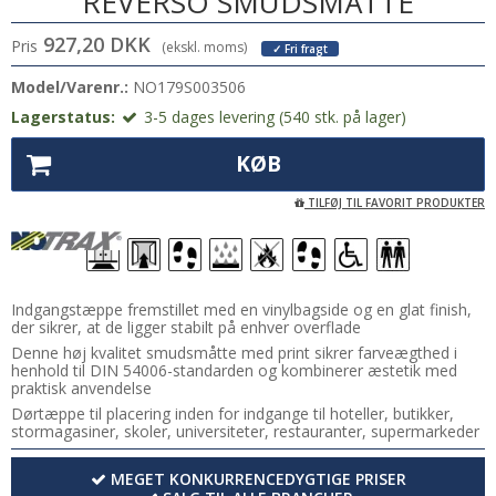
REVERSO SMUDSMÅTTE
927,20 DKK
Pris
(ekskl. moms)
✓ Fri fragt
Model/Varenr.:
NO179S003506
Lagerstatus:
3-5 dages levering (540 stk. på lager)
KØB
TILFØJ TIL FAVORIT PRODUKTER
Indgangstæppe fremstillet med en vinylbagside og en glat finish,
der sikrer, at de ligger stabilt på enhver overflade
Denne høj kvalitet smudsmåtte med print sikrer farveægthed i
henhold til DIN 54006-standarden og kombinerer æstetik med
praktisk anvendelse
Dørtæppe til placering inden for indgange til hoteller, butikker,
stormagasiner, skoler, universiteter, restauranter, supermarkeder
MEGET KONKURRENCEDYGTIGE PRISER