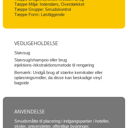
Tæppe Miljø: Indendørs, Overdækket
Tæppe Gruppe: Smudskontrol
Tæppe Form: Løstliggende
VEDLIGEHOLDELSE
Støvsug
Støvsug/shampoo eller brug
injektions-/ekstraktionsmetode til rengøring
Bemærk: Undgå brug af stærke kemikalier eller
opløsningsmidler, da disse kan beskadige vinyl
bagside
ANVENDELSE
Smudsmåtte til placering i indgangspartier i hoteller,
skoler, universiteter, offentlige bygninger,