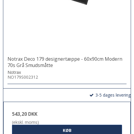
Notrax Deco 179 designertæppe - 60x90cm Modern
70s Grå Smudsmåtte
Notrax
NO179S002312
3-5 dages levering
543,20 DKK
(ekskl. moms)
KØB