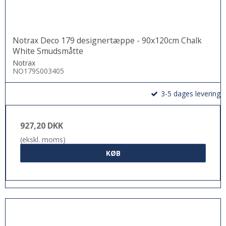
Notrax Deco 179 designertæppe - 90x120cm Chalk
White Smudsmåtte
Notrax
NO179S003405
3-5 dages levering
927,20 DKK
(ekskl. moms)
KØB