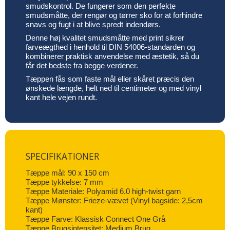
smudskontrol. De fungerer som den perfekte
smudsmåtte, der rengør og tørrer sko for at forhindre
snavs og fugt i at blive spredt indendørs.
Denne høj kvalitet smudsmåtte med print sikrer
farveægthed i henhold til DIN 54006-standarden og
kombinerer praktisk anvendelse med æstetik, så du
får det bedste fra begge verdener.
Tæppen fås som faste mål eller skåret præcis den
ønskede længde, helt ned til centimeter og med vinyl
kant hele vejen rundt.
SPECIFIKATIONER
Tæppe mål: 90 x 150 cm
Tæppe tykkelse: 7 mm
Tæppe Materiale: Polyamid 6.0 high-twist garn
Tæppe Mønster: Frieze-vævet (Vinyl bagside: 2,5cm
kant)
Tæppe Farve: Klassisk Connect One Grå
Tæppe Brugsintensitet: Medium Brug