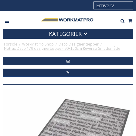
KATEGORIER
Forside
/
WorkMatPro Shop
/
Deco Designer tæpper
/
Notrax Deco 179 designertæppe - 90x150cm Reverso Smudsmåtte