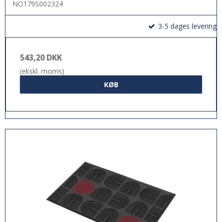
NO179S002324
3-5 dages levering
543,20 DKK
(ekskl. moms)
KØB