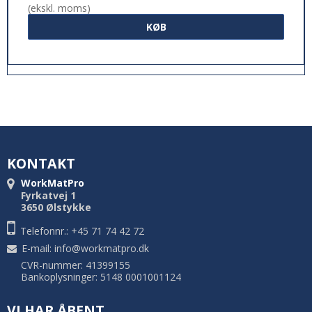
(ekskl. moms)
KØB
KONTAKT
WorkMatPro
Fyrkatvej 1
3650 Ølstykke
Telefonnr.: +45 71 74 42 72
E-mail
:
info@workmatpro.dk
CVR-nummer: 41399155
Bankoplysninger: 5148 0001001124
VI HAR ÅBENT