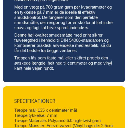
Med en vægt på 700 gram garn per kvadratmeter og
en tykkelse på 7 mm er de ideelle til effektiv
smudskontrol. De fungerer som den perfekte
smudsmåtte, der rengør og tørrer sko for at forhindre
snavs og fugt i at blive spredt indendørs.
Denne høj kvalitet smudsmåtte med print sikrer
farveægthed i henhold til DIN 54006-standarden og
kombinerer praktisk anvendelse med æstetik, så du
får det bedste fra begge verdener.
Tæppen fås som faste mål eller skåret præcis den
ønskede længde, helt ned til centimeter og med vinyl
kant hele vejen rundt.
SPECIFIKATIONER
Tæppe mål: 135 x centimeter mål
Tæppe tykkelse: 7 mm
Tæppe Materiale: Polyamid 6.0 high-twist garn
Tæppe Mønster: Frieze-vævet (Vinyl bagside: 2,5cm