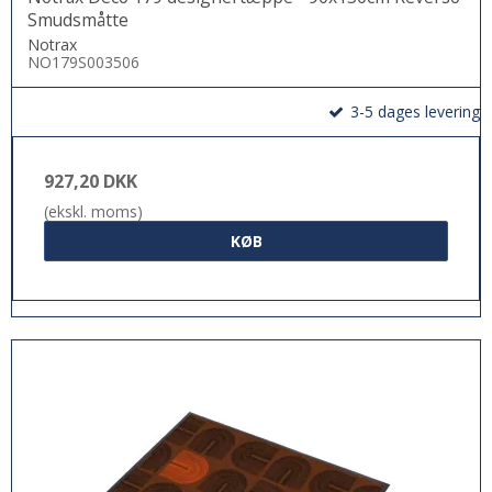
Smudsmåtte
Notrax
NO179S003506
3-5 dages levering
927,20 DKK
(ekskl. moms)
KØB