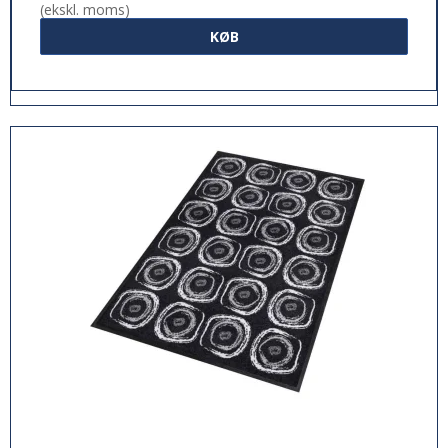
(ekskl. moms)
KØB