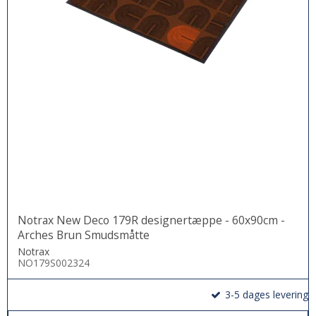
Notrax New Deco 179R designertæppe - 60x90cm -
Arches Brun Smudsmåtte
Notrax
NO179S002324
3-5 dages levering