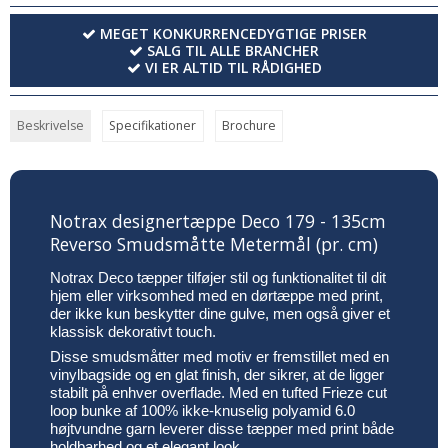
MEGET KONKURRENCEDYGTIGE PRISER
SALG TIL ALLE BRANCHER
VI ER ALTID TIL RÅDIGHED
Beskrivelse
Specifikationer
Brochure
Notrax designertæppe Deco 179 - 135cm
Reverso Smudsmåtte Metermål (pr. cm)
Notrax Deco tæpper tilføjer stil og funktionalitet til dit
hjem eller virksomhed med en dørtæppe med print,
der ikke kun beskytter dine gulve, men også giver et
klassisk dekorativt touch.
Disse smudsmåtter med motiv er fremstillet med en
vinylbagside og en glat finish, der sikrer, at de ligger
stabilt på enhver overflade. Med en tufted Frieze cut
loop bunke af 100% ikke-knuselig polyamid 6.0
højtvundne garn leverer disse tæpper med print både
holdbarhed og et elegant look.