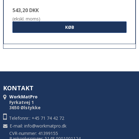
543,20 DKK
(ekskl. moms)
KØB
KONTAKT
WorkMatPro
Fyrkatvej 1
3650 Ølstykke
Telefonnr.: +45 71 74 42 72
E-mail
:
info@workmatpro.dk
CVR-nummer: 41399155
Bankoplysninger: 5148 0001001124