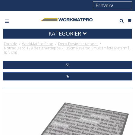
KATEGORIER
Forside
/
WorkMatPro Shop
/
Deco Designer tæpper
/
Notrax Deco 179 designertæppe - 135cm Reverso Smudsmåtte Metermål
(pr. cm)