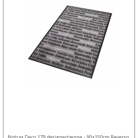
Notrax Deco 179 designertæppe - 90x150cm Reverso