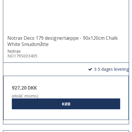
Notrax Deco 179 designertæppe - 90x120cm Chalk
White Smudsmåtte
Notrax
NO179S003405
3-5 dages levering
927,20 DKK
(ekskl. moms)
KØB