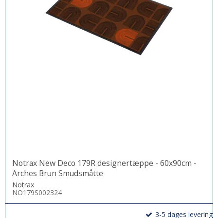
Notrax New Deco 179R designertæppe - 60x90cm -
Arches Brun Smudsmåtte
Notrax
NO179S002324
3-5 dages levering