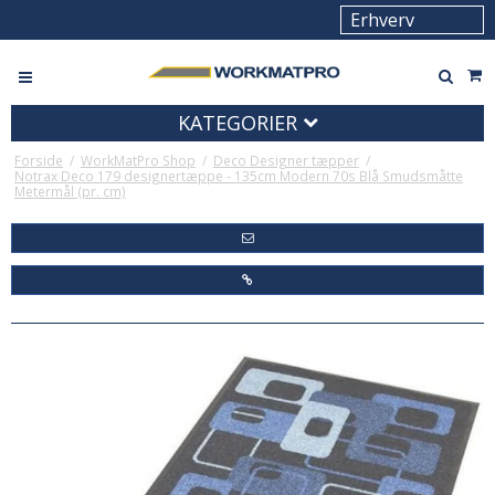
KATEGORIER
Forside
/
WorkMatPro Shop
/
Deco Designer tæpper
/
Notrax Deco 179 designertæppe - 135cm Modern 70s Blå Smudsmåtte
Metermål (pr. cm)