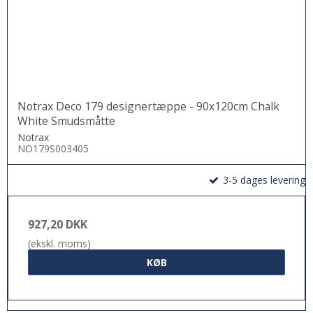
Notrax Deco 179 designertæppe - 90x120cm Chalk
White Smudsmåtte
Notrax
NO179S003405
3-5 dages levering
927,20 DKK
(ekskl. moms)
KØB