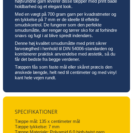
højtvundne garn leverer disse tæpper med print både
holdbarhed og et elegant look.
Med en vægt på 700 gram garn per kvadratmeter og
en tykkelse på 7 mm er de ideelle til effektiv
smudskontrol. De fungerer som den perfekte
smudsmåtte, der rengør og tørrer sko for at forhindre
snavs og fugt i at blive spredt indendørs.
Denne høj kvalitet smudsmåtte med print sikrer
farveægthed i henhold til DIN 54006-standarden og
kombinerer praktisk anvendelse med æstetik, så du
får det bedste fra begge verdener.
Tæppen fås som faste mål eller skåret præcis den
ønskede længde, helt ned til centimeter og med vinyl
kant hele vejen rundt.
SPECIFIKATIONER
Tæppe mål: 135 x centimeter mål
Tæppe tykkelse: 7 mm
Tæppe Materiale: Polyamid 6.0 high-twist garn