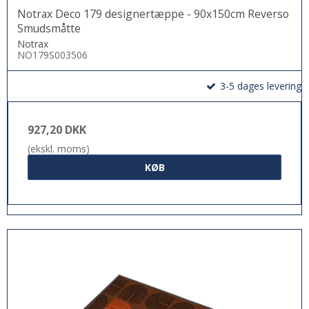
Notrax Deco 179 designertæppe - 90x150cm Reverso
Smudsmåtte
Notrax
NO179S003506
3-5 dages levering
927,20 DKK
(ekskl. moms)
KØB