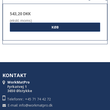
543,20 DKK
(ekskl. moms)
KØB
KONTAKT
WorkMatPro
Fyrkatvej 1
3650 Ølstykke
Telefonnr.: +45 71 74 42 72
E-mail
:
info@workmatpro.dk