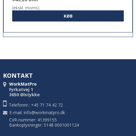
(ekskl. moms)
KØB
KONTAKT
WorkMatPro
Fyrkatvej 1
3650 Ølstykke
Telefonnr.: +45 71 74 42 72
E-mail
:
info@workmatpro.dk
CVR-nummer: 41399155
Bankoplysninger: 5148 0001001124