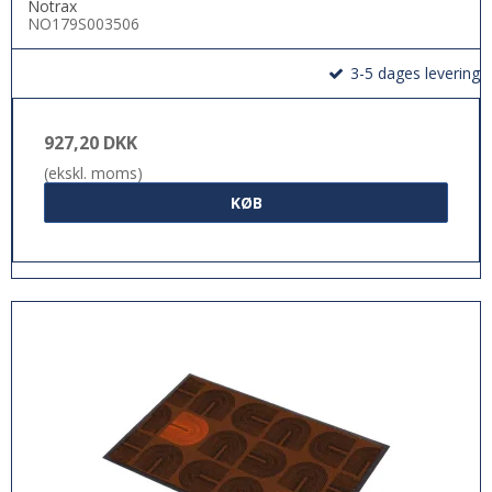
Notrax
NO179S003506
3-5 dages levering
927,20 DKK
(ekskl. moms)
KØB