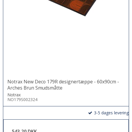
Notrax New Deco 179R designertæppe - 60x90cm -
Arches Brun Smudsmåtte
Notrax
NO179S002324
3-5 dages levering
543,20 DKK