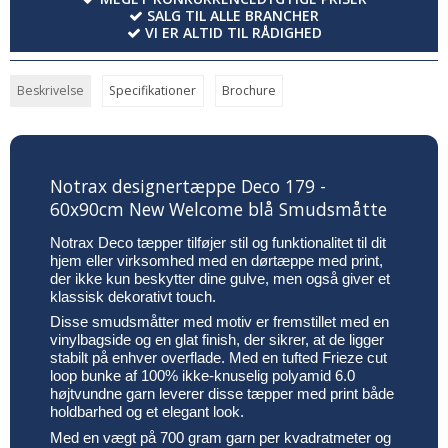
SALG TIL ALLE BRANCHER
VI ER ALTID TIL RÅDIGHED
Beskrivelse
Specifikationer
Brochure
Notrax designertæppe Deco 179 -
60x90cm New Welcome blå Smudsmåtte
Notrax Deco tæpper tilføjer stil og funktionalitet til dit
hjem eller virksomhed med en dørtæppe med print,
der ikke kun beskytter dine gulve, men også giver et
klassisk dekorativt touch.
Disse smudsmåtter med motiv er fremstillet med en
vinylbagside og en glat finish, der sikrer, at de ligger
stabilt på enhver overflade. Med en tufted Frieze cut
loop bunke af 100% ikke-knuselig polyamid 6.0
højtvundne garn leverer disse tæpper med print både
holdbarhed og et elegant look.
Med en vægt på 700 gram garn per kvadratmeter og