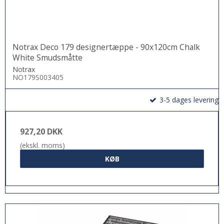
Notrax Deco 179 designertæppe - 90x120cm Chalk
White Smudsmåtte
Notrax
NO179S003405
3-5 dages levering
927,20 DKK
(ekskl. moms)
KØB