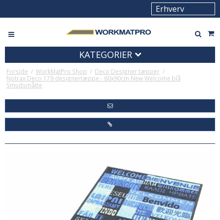
KATEGORIER
Forside
/
WorkMatPro Shop
/
Deco Designer tæpper
/
Notrax Deco 179 designertæppe - 60x90cm New Welcome blå
Smudsmåtte