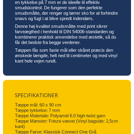
en tykkelse på 7 mm er de ideelle til effektiv
smudskontrol. De fungerer som den perfekte
smudsmåtte, der rengør og tørrer sko for at forhindre
snavs og fugt i at blive spredt indendørs.
Denne høj kvalitet smudsmåtte med print sikrer
farveægthed i henhold til DIN 54006-standarden og
kombinerer praktisk anvendelse med æstetik, så du
får det bedste fra begge verdener.
Tæppen fås som faste mål eller skåret præcis den
ønskede længde, helt ned til centimeter og med vinyl
kant hele vejen rundt.
SPECIFIKATIONER
Tæppe mål: 60 x 90 cm
Tæppe tykkelse: 7 mm
Tæppe Materiale: Polyamid 6.0 high-twist garn
Tæppe Mønster: Frieze-vævet (Vinyl bagside: 2,5cm
kant)
Tæppe Farve: Klassisk Connect One Grå