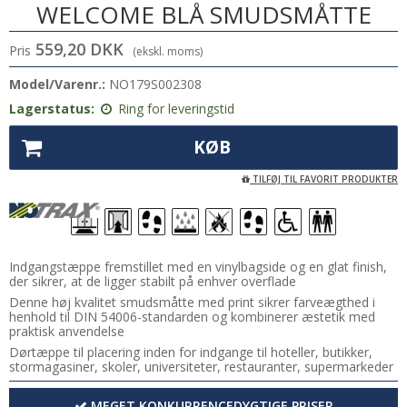
WELCOME BLÅ SMUDSMÅTTE
559,20 DKK
Pris
(ekskl. moms)
Model/Varenr.:
NO179S002308
Lagerstatus:
Ring for leveringstid
KØB
TILFØJ TIL FAVORIT PRODUKTER
Indgangstæppe fremstillet med en vinylbagside og en glat finish,
der sikrer, at de ligger stabilt på enhver overflade
Denne høj kvalitet smudsmåtte med print sikrer farveægthed i
henhold til DIN 54006-standarden og kombinerer æstetik med
praktisk anvendelse
Dørtæppe til placering inden for indgange til hoteller, butikker,
stormagasiner, skoler, universiteter, restauranter, supermarkeder
MEGET KONKURRENCEDYGTIGE PRISER