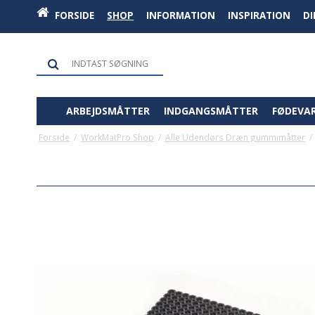
FORSIDE
SHOP
INFORMATION
INSPIRATION
D
ARBEJDSMÅTTER
INDGANGSMÅTTER
FØDEVA
Forside
/
WorkMatPro Shop
/
Alle Udendørs Dræn gummimåtter
/