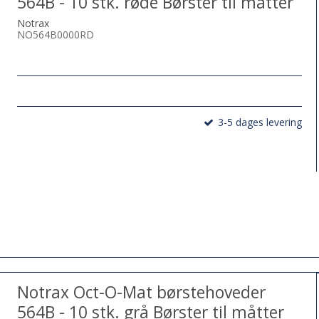
564B - 10 stk. røde Børster til måtter
Notrax
NO564B0000RD
3-5 dages levering
Notrax Oct-O-Mat børstehoveder
564B - 10 stk. grå Børster til måtter