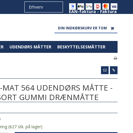
EAN-faktura - Faktura
DIN INDKØBSKURV ER TOM
ER
UDENDØRS MÅTTER
BESKYTTELSESMÅTTER
-MAT 564 UDENDØRS MÅTTE -
SORT GUMMI DRÆNMÅTTE
B
ing (627 stk. på lager)