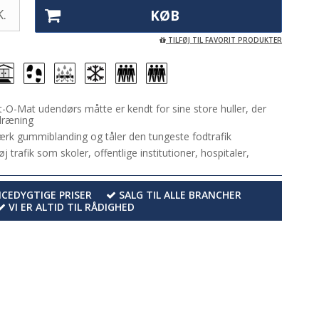
.
KØB
TILFØJ TIL FAVORIT PRODUKTER
t-O-Mat udendørs måtte er kendt for sine store huller, der
dræning
ærk gummiblanding og tåler den tungeste fodtrafik
 trafik som skoler, offentlige institutioner, hospitaler,
EDYGTIGE PRISER
SALG TIL ALLE BRANCHER
VI ER ALTID TIL RÅDIGHED