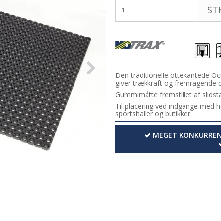
STK
Den traditionelle ottekantede Oc
giver trækkraft og fremragende 
Gummimåtte fremstillet af slidst
Til placering ved indgange med høj
sportshaller og butikker
MEGET KONKURRENC