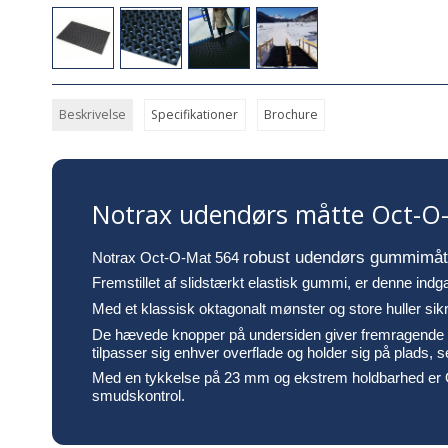
Beskrivelse
Specifikationer
Brochure
Notrax udendørs måtte Oct-O
robust udendørs gummimåtte 
Notrax Oct-O-Mat 564
Fremstillet af slidstærkt elastisk gummi, er denne indg
Med et klassisk oktagonalt mønster og store huller sikr
De hævede knopper på undersiden giver fremragende dræn
tilpasser sig enhver overflade og holder sig på plads, s
Med en tykkelse på 23 mm og ekstrem holdbarhed er Oct
smudskontrol.