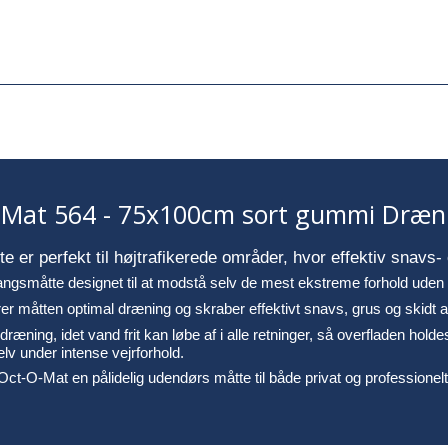
-Mat 564 - 75x100cm sort gummi Dræ
er perfekt til højtrafikerede områder, hvor effektiv snavs-
angsmåtte designet til at modstå selv de mest ekstreme forhold uden at
er måtten optimal dræning og skraber effektivt snavs, grus og skidt af
ing, idet vand frit kan løbe af i alle retninger, så overfladen hold
elv under intense vejrforhold.
-O-Mat en pålidelig udendørs måtte til både privat og professionelt 