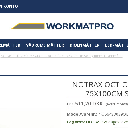
IN KONTO
REMÅTTER
VÅDRUMS MÅTTER
DRÆNMÅTTER
ESD-MÅTT
Notrax Oct-O-Mat 564 udendørs måtte - 75x100cm sort gummi Drænmåtte
NOTRAX OCT-O
75X100CM 
511,20 DKK
Pris
(ekskl. moms)
Model/Varenr.:
NO564S3039O
Lagerstatus:
3-5 dages lever