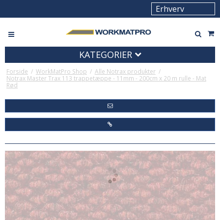
KATEGORIER
Forside
/
WorkMatPro Shop
/
Alle Notrax produkter
/
Notrax Master Trax 113 trappetæppe - 11mm - 200cm x 20 m rulle - Mat
Rød