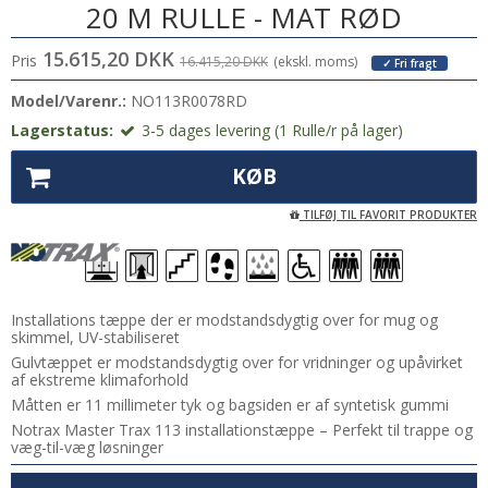
20 M RULLE - MAT RØD
15.615,20 DKK
Pris
16.415,20 DKK
(ekskl. moms)
✓ Fri fragt
Model/Varenr.:
NO113R0078RD
Lagerstatus:
3-5 dages levering (1 Rulle/r på lager)
KØB
TILFØJ TIL FAVORIT PRODUKTER
Installations tæppe der er modstandsdygtig over for mug og
skimmel, UV-stabiliseret
Gulvtæppet er modstandsdygtig over for vridninger og upåvirket
af ekstreme klimaforhold
Måtten er 11 millimeter tyk og bagsiden er af syntetisk gummi
Notrax Master Trax 113 installationstæppe – Perfekt til trappe og
væg-til-væg løsninger