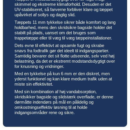
skimmel og ekstreme klimaforhold. Desuden er det
UV-stabiliseret, så farverne forbliver klare og tæppet
upåvirket af sollys og daglig slid.
Tæppets 11 mm tykkelse sikrer både komfort og lang
holdbarhed, mens den skridsikre bagside holder det
stabilt på plads, uanset om det bruges som
trappetæppe eller til væg til væg tæppeinstallationer.
Dets evne til effektivt at opsamle fugt og skrabe
snavs fra fodtrafik gør det ideelt til indgangspartier.
Samtidig bevarer det sit flotte udseende, selv ved høj
belastning, da det er ekstremt modstandsdygtigt over
for knusning og vridninger.
Med en tykkelse på kun 6 mm er den diskret, men
yderst funktionel og kan klare medium trafik uden at
miste sin effektivitet.
Med sin kombination af høj vandabsorption,
skridsikker bagside og slidstærk overflade, er denne
dørmåtte indendørs på mål en pålidelig og
omkostningseffektiv løsning til at holde
indgangsområder rene og sikre.