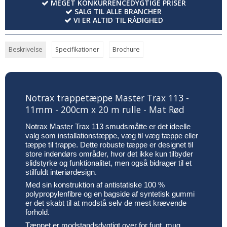
MEGET KONKURRENCEDYGTIGE PRISER
SALG TIL ALLE BRANCHER
VI ER ALTID TIL RÅDIGHED
Beskrivelse
Specifikationer
Brochure
Notrax trappetæppe Master Trax 113 -
11mm - 200cm x 20 m rulle - Mat Rød
Notrax Master Trax 113 smudsmåtte er det ideelle
valg som installationstæppe, væg til væg tæppe eller
tæppe til trappe. Dette robuste tæppe er designet til
store indendørs områder, hvor det ikke kun tilbyder
slidstyrke og funktionalitet, men også bidrager til et
stilfuldt interiørdesign.
Med sin konstruktion af antistatiske 100 %
polypropylenfibre og en bagside af syntetisk gummi
er det skabt til at modstå selv de mest krævende
forhold.
Tæppet er modstandsdygtigt over for fugt, mug,