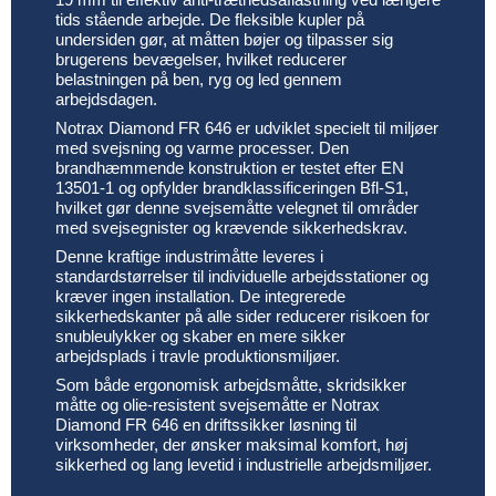
tids stående arbejde. De fleksible kupler på
undersiden gør, at måtten bøjer og tilpasser sig
brugerens bevægelser, hvilket reducerer
belastningen på ben, ryg og led gennem
arbejdsdagen.
Notrax Diamond FR 646 er udviklet specielt til miljøer
med svejsning og varme processer. Den
brandhæmmende konstruktion er testet efter EN
13501-1 og opfylder brandklassificeringen Bfl-S1,
hvilket gør denne svejsemåtte velegnet til områder
med svejsegnister og krævende sikkerhedskrav.
Denne kraftige industrimåtte leveres i
standardstørrelser til individuelle arbejdsstationer og
kræver ingen installation. De integrerede
sikkerhedskanter på alle sider reducerer risikoen for
snubleulykker og skaber en mere sikker
arbejdsplads i travle produktionsmiljøer.
Som både ergonomisk arbejdsmåtte, skridsikker
måtte og olie-resistent svejsemåtte er Notrax
Diamond FR 646 en driftssikker løsning til
virksomheder, der ønsker maksimal komfort, høj
sikkerhed og lang levetid i industrielle arbejdsmiljøer.