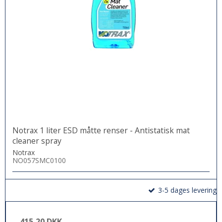
Notrax 1 liter ESD måtte renser - Antistatisk mat
cleaner spray
Notrax
NO057SMC0100
3-5 dages levering
415,20 DKK