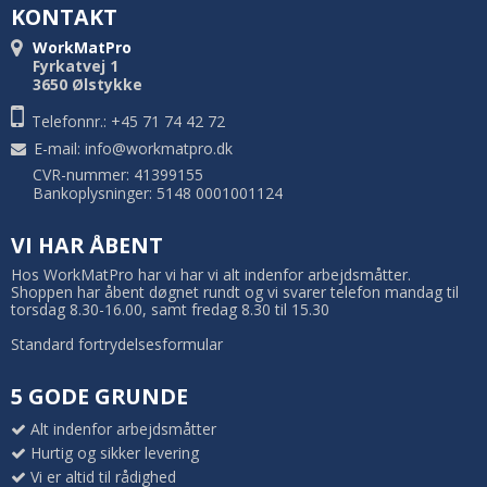
KONTAKT
WorkMatPro
Fyrkatvej 1
3650 Ølstykke
Telefonnr.: +45 71 74 42 72
E-mail
:
info@workmatpro.dk
CVR-nummer: 41399155
Bankoplysninger: 5148 0001001124
VI HAR ÅBENT
Hos WorkMatPro har vi har vi alt indenfor arbejdsmåtter.
Shoppen har åbent døgnet rundt og vi svarer telefon mandag til
torsdag 8.30-16.00, samt fredag 8.30 til 15.30
Standard fortrydelsesformular
5 GODE GRUNDE
Alt indenfor arbejdsmåtter
Hurtig og sikker levering
Vi er altid til rådighed