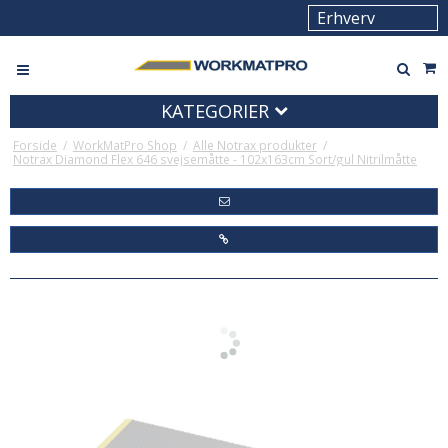
KATEGORIER
Forside
/
WorkMatPro Shop
/
Alle Notrax produkter
/
Notrax Diamond Flex 646 svejsemåtte - 102x163cm Sort/gul Nitrilmåtte