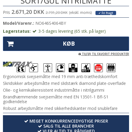
SORT/GUL NITRILMÅTTE
2.671,20 DKK
Pris
2.791,20 DKK
(ekskl. moms)
✓ Fri fragt
Model/Varenr.:
NO646S4064BY
Lagerstatus:
3-5 dages levering (65 stk. på lager)
KØB
TILFØJ TIL FAVORIT PRODUKTER
Ergonomisk svejsemåtte med 19 mm anti-træthedskomfort
Skridsikker arbejdsmåtte med slidstærk diamond plate-overflade
Olie- og kemikalieresistent industrimåtte i nitrilgummi
Brandhæmmende svejsemåtte med EN 13501-1 Bfl-S1
godkendelse
Robust arbejdsmåtte med sikkerhedskanter mod snublefare
MEGET KONKURRENCEDYGTIGE PRISER
SALG TIL ALLE BRANCHER
VI ER ALTID TIL RÅDIGHED