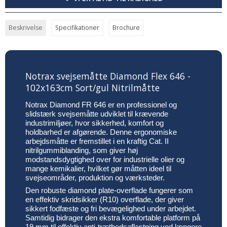
Beskrivelse
Specifikationer
Brochure
Notrax svejsemåtte Diamond Flex 646 -
102x163cm Sort/gul Nitrilmåtte
Notrax Diamond FR 646 er en professionel og
slidstærk svejsemåtte udviklet til krævende
industrimiljøer, hvor sikkerhed, komfort og
holdbarhed er afgørende. Denne ergonomiske
arbejdsmåtte er fremstillet i en kraftig Cat. II
nitrilgummiblanding, som giver høj
modstandsdygtighed over for industrielle olier og
mange kemikalier, hvilket gør måtten ideel til
svejseområder, produktion og værksteder.
Den robuste diamond plate-overflade fungerer som
en effektiv skridsikker (R10) overflade, der giver
sikkert fodfæste og fri bevægelighed under arbejdet.
Samtidig bidrager den ekstra komfortable platform på
19 mm til effektiv anti-træthedsaflastning ved længere