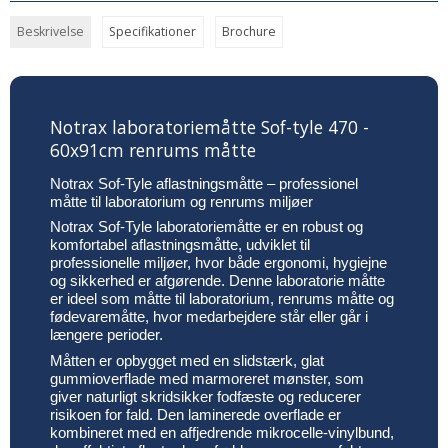
Beskrivelse
Specifikationer
Brochure
Notrax laboratoriemåtte Sof-tyle 470 -
60x91cm renrums måtte
Notrax Sof-Tyle aflastningsmåtte – professionel
måtte til laboratorium og renrums miljøer
Notrax Sof-Tyle laboratoriemåtte er en robust og
komfortabel aflastningsmåtte, udviklet til
professionelle miljøer, hvor både ergonomi, hygiejne
og sikkerhed er afgørende. Denne laboratorie måtte
er ideel som måtte til laboratorium, renrums måtte og
fødevaremåtte, hvor medarbejdere står eller går i
længere perioder.
Måtten er opbygget med en slidstærk, glat
gummioverflade med marmoreret mønster, som
giver naturligt skridsikker fodfæste og reducerer
risikoen for fald. Den laminerede overflade er
kombineret med en affjedrende mikrocelle-vinylbund,