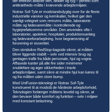
der effektivt aflaster ben, fødder og ryg – perfekt som
antitrætheds-måtte i krævende arbejdsmiljøer.
Notrax Sof-Tyle er modstandsdygtig over for de fleste
industrielle væsker og kemikalier, hvilket gør den
særligt velegnet som renrums måtte, laboratorie
måtte og fødevaremåtte i kontrollerede og
hygiejnefølsomme områder. Den anvendes ofte i
laboratorier, apoteker, hospitaler, produktionsanlæg
og fødevareforarbejdning, hvor begrænsning af
forurening er essentiel.
Den skridsikre RedStop-bagside sikrer, at måtten
bliver liggende stabilt – selv ved intensiv brug og
gentagen trafik fra både personale, hjul og vogne.
Affasede kanter på alle fire sider minimerer
snublefare og øger sikkerheden i travle
arbejdsmiljøer, samt sikre at mindre hjul kan køres til
og fra måtten uden store bump.
Med UniFusion-teknologi er Notrax Sof-Tyle
konstrueret til at modstå de hårdeste arbejdsforhold.
Teknologien forlænger måttens levetid og sikrer, at
den bevarer både komfort og funktion – selv i miljøer
med konstant belastning.