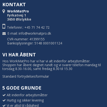
KONTAKT
WorkMatPro
Fyrkatvej 1
3650 Ølstykke
Telefonnr.: +45 71 74 42 72
E-mail
:
info@workmatpro.dk
CVR-nummer: 41399155
Bankoplysninger: 5148 0001001124
VI HAR ÅBENT
Hos WorkMatPro har vi har vi alt indenfor arbejdsmåtter.
Shoppen har åbent døgnet rundt og vi svarer telefon mandag til
torsdag 8.30-16.00, samt fredag 8.30 til 15.30
Standard fortrydelsesformular
5 GODE GRUNDE
Alt indenfor arbejdsmåtter
Hurtig og sikker levering
Vi er altid til rådighed