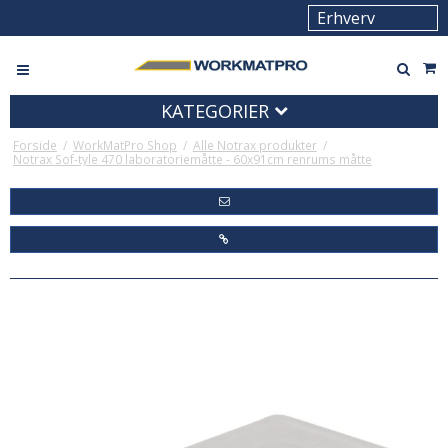
KATEGORIER
Forside
/
WorkMatPro Shop
/
Alle Notrax produkter
/
Notrax Sof-tyle 470 laboratoriemåtte - 60x91cm renrums måtte