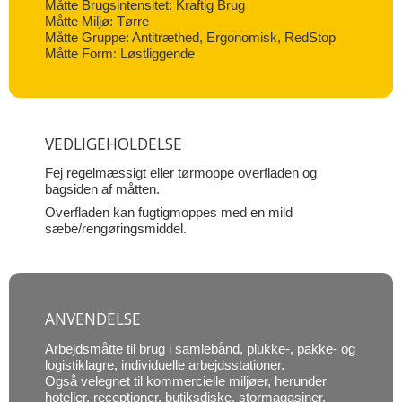
Måtte Brugsintensitet: Kraftig Brug
Måtte Miljø: Tørre
Måtte Gruppe: Antitræthed, Ergonomisk, RedStop
Måtte Form: Løstliggende
VEDLIGEHOLDELSE
Fej regelmæssigt eller tørmoppe overfladen og
bagsiden af måtten.
Overfladen kan fugtigmoppes med en mild
sæbe/rengøringsmiddel.
ANVENDELSE
Arbejdsmåtte til brug i samlebånd, plukke-, pakke- og
logistiklagre, individuelle arbejdsstationer.
Også velegnet til kommercielle miljøer, herunder
hoteller, receptioner, butiksdiske, stormagasiner,