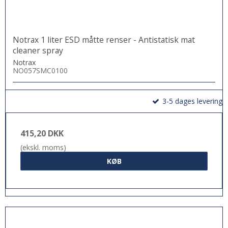
Notrax 1 liter ESD måtte renser - Antistatisk mat
cleaner spray
Notrax
NO057SMC0100
3-5 dages levering
415,20 DKK
(ekskl. moms)
KØB