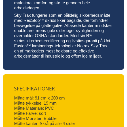
maksimal komfort og støtte gennem hele
arbejdsdagen.
Sky Trax fungerer som en pålidelig sikkerhedsmåtte
med RedStop™ skridsikker bagside, der forhindrer
bevægelse på glatte gulve. Affasede kanter mindsker
snublefare, mens gule sider øger synligheden og
overholder OSHA-standarder. Med sin R9
skridsikkerhedscertificering og livstidsgaranti på Uni-
Fusion™ laminerings-teknologi er Notrax Sky Trax
en af markedets mest holdbare og effektive
arbejdsmåtter til industrielle og offentlige miljøer.
SPECIFIKATIONER
Måtte mål: 91 cm x 200 cm
Måtte tykkelse: 19 mm
Måtte Materiale: PVC
Måtte Farve: sort
Måtte Mønster: Bubble
Måtte kanter: Skrå på alle 4 sider