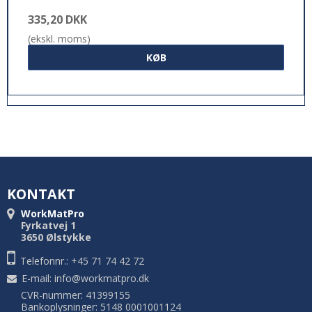
335,20 DKK
(ekskl. moms)
KØB
KONTAKT
WorkMatPro
Fyrkatvej 1
3650 Ølstykke
Telefonnr.: +45 71 74 42 72
E-mail
:
info@workmatpro.dk
CVR-nummer: 41399155
Bankoplysninger: 5148 0001001124