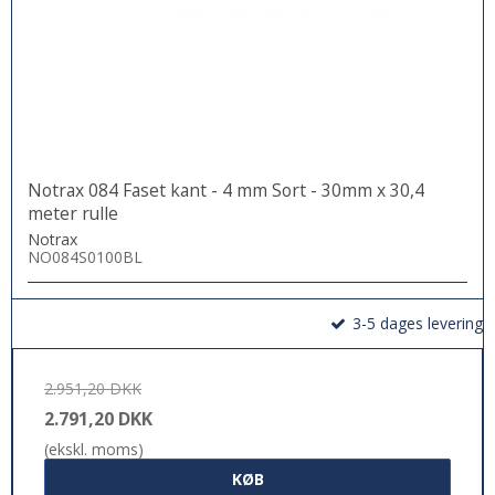
Notrax 084 Faset kant - 4 mm Sort - 30mm x 30,4
meter rulle
Notrax
NO084S0100BL
3-5 dages levering
2.951,20 DKK
2.791,20 DKK
(ekskl. moms)
KØB