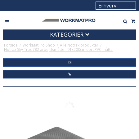
KATEGORIER
Forside
/
WorkMatPro Shop
/
Alle Notrax produkter
/
Notrax Sky Trax 782 arbejdsmåtte - 91x200cm sort PVC måtte