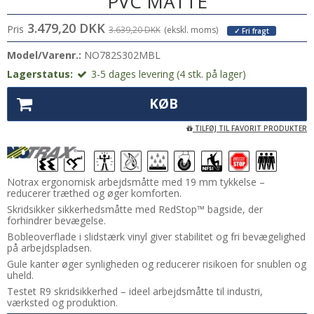
PVC MÅTTE
3.479,20 DKK
Pris
3.639,20 DKK
(ekskl. moms)
✓ Fri fragt
Model/Varenr.:
NO782S302MBL
Lagerstatus:
3-5 dages levering (4 stk. på lager)
KØB
TILFØJ TIL FAVORIT PRODUKTER
Notrax ergonomisk arbejdsmåtte med 19 mm tykkelse –
reducerer træthed og øger komforten.
Skridsikker sikkerhedsmåtte med RedStop™ bagside, der
forhindrer bevægelse.
Bobleoverflade i slidstærk vinyl giver stabilitet og fri bevægelighed
på arbejdspladsen.
Gule kanter øger synligheden og reducerer risikoen for snublen og
uheld.
Testet R9 skridsikkerhed – ideel arbejdsmåtte til industri,
værksted og produktion.