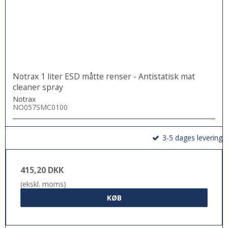
Notrax 1 liter ESD måtte renser - Antistatisk mat
cleaner spray
Notrax
NO057SMC0100
3-5 dages levering
415,20 DKK
(ekskl. moms)
KØB