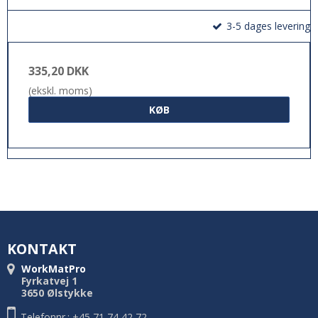
3-5 dages levering
335,20 DKK
(ekskl. moms)
KØB
KONTAKT
WorkMatPro
Fyrkatvej 1
3650 Ølstykke
Telefonnr.: +45 71 74 42 72