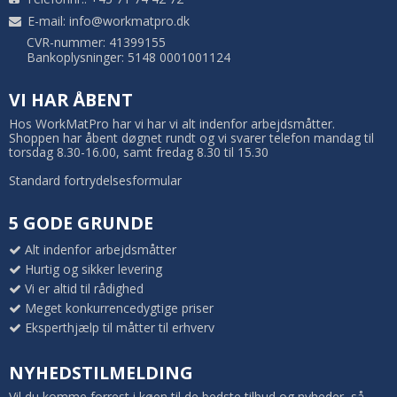
E-mail
:
info@workmatpro.dk
CVR-nummer: 41399155
Bankoplysninger: 5148 0001001124
VI HAR ÅBENT
Hos WorkMatPro har vi har vi alt indenfor arbejdsmåtter.
Shoppen har åbent døgnet rundt og vi svarer telefon mandag til
torsdag 8.30-16.00, samt fredag 8.30 til 15.30
Standard fortrydelsesformular
5 GODE GRUNDE
Alt indenfor arbejdsmåtter
Hurtig og sikker levering
Vi er altid til rådighed
Meget konkurrencedygtige priser
Eksperthjælp til måtter til erhverv
NYHEDSTILMELDING
Vil du komme forrest i køen til de bedste tilbud og nyheder, så