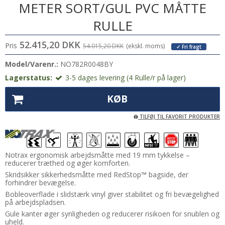
METER SORT/GUL PVC MÅTTE
RULLE
52.415,20 DKK
Pris
54.015,20 DKK
(ekskl. moms)
✓ Fri fragt
Model/Varenr.:
NO782R0048BY
Lagerstatus:
3-5 dages levering (4 Rulle/r på lager)
KØB
TILFØJ TIL FAVORIT PRODUKTER
Notrax ergonomisk arbejdsmåtte med 19 mm tykkelse –
reducerer træthed og øger komforten.
Skridsikker sikkerhedsmåtte med RedStop™ bagside, der
forhindrer bevægelse.
Bobleoverflade i slidstærk vinyl giver stabilitet og fri bevægelighed
på arbejdspladsen.
Gule kanter øger synligheden og reducerer risikoen for snublen og
uheld.