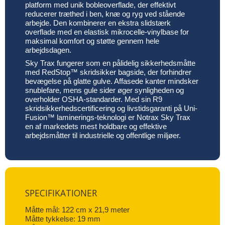
platform med unik bobleoverflade, der effektivt
reducerer træthed i ben, knæ og ryg ved stående
arbejde. Den kombinerer en ekstra slidstærk
overflade med en elastisk mikrocelle-vinylbase for
maksimal komfort og støtte gennem hele
arbejdsdagen.
Sky Trax fungerer som en pålidelig sikkerhedsmåtte
med RedStop™ skridsikker bagside, der forhindrer
bevægelse på glatte gulve. Affasede kanter mindsker
snublefare, mens gule sider øger synligheden og
overholder OSHA-standarder. Med sin R9
skridsikkerhedscertificering og livstidsgaranti på Uni-
Fusion™ laminerings-teknologi er Notrax Sky Trax
en af markedets mest holdbare og effektive
arbejdsmåtter til industrielle og offentlige miljøer.
SPECIFIKATIONER
Måtte mål: 122 cm x 21,9 meter
Måtte tykkelse: 19 mm