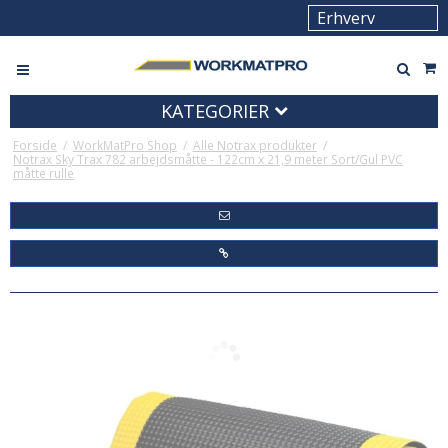
KATEGORIER
Forside
/
WorkMatPro Shop
/
Alle Notrax produkter
/
Notrax Sky Trax 782 arbejdsmåtte - 122cm x 21,9 meter Sort/Gul PVC
måtte rulle