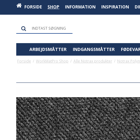
FORSIDE
SHOP
INFORMATION
INSPIRATION
D
ARBEJDSMÅTTER
INDGANGSMÅTTER
FØDEVA
Forside
/
WorkMatPro Shop
/
Alle Notrax produkter
/
Notrax Poly