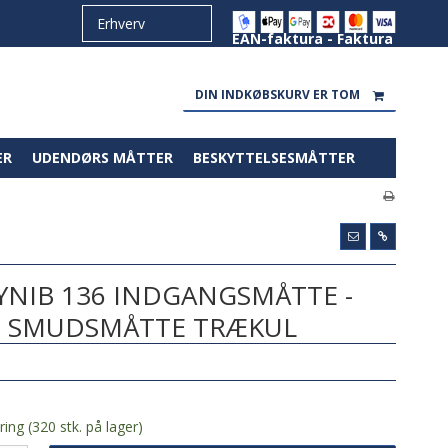
EAN-faktura - Faktura
DIN INDKØBSKURV ER TOM
ER
UDENDØRS MÅTTER
BESKYTTELSESMÅTTER
NIB 136 INDGANGSMÅTTE -
M SMUDSMÅTTE TRÆKUL
H
ing (320 stk. på lager)