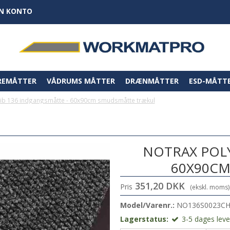
IN KONTO
REMÅTTER
VÅDRUMS MÅTTER
DRÆNMÅTTER
ESD-MÅTT
nib 136 indgangsmåtte - 60x90cm smudsmåtte trækul
NOTRAX POLY
60X90C
351,20 DKK
Pris
(ekskl. moms)
Model/Varenr.:
NO136S0023C
Lagerstatus:
3-5 dages lever