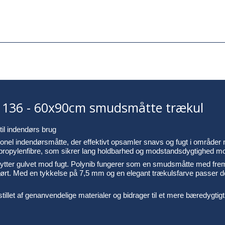
 136 - 60x90cm smudsmåtte trækul
il indendørs brug
onel indendørsmåtte, der effektivt opsamler snavs og fugt i områder m
lypropylenfibre, som sikrer lang holdbarhed og modstandsdygtighed
ytter gulvet mod fugt. Polynib fungerer som en smudsmåtte med fremra
tørt. Med en tykkelse på 7,5 mm og en elegant trækulsfarve passer d
et af genanvendelige materialer og bidrager til et mere bæredygtigt, 