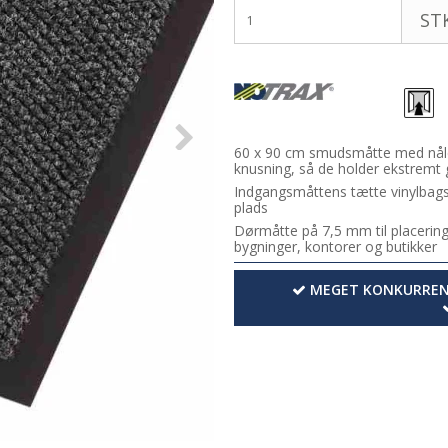
STK
60 x 90 cm smudsmåtte med nåles
knusning, så de holder ekstremt
Indgangsmåttens tætte vinylbagsi
plads
Dørmåtte på 7,5 mm til placering i
bygninger, kontorer og butikker
MEGET KONKURRENC