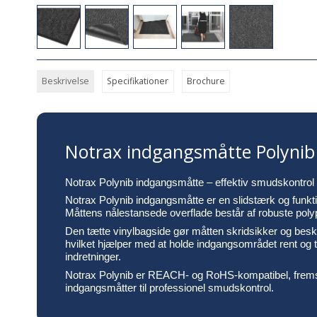
Beskrivelse
Specifikationer
Brochure
Notrax indgangsmåtte Polynib
Notrax Polynib indgangsmåtte – effektiv smudskontrol t
Notrax Polynib indgangsmåtte er en slidstærk og funkti
Måttens nålestansede overflade består af robuste po
Den tætte vinylbagside gør måtten skridsikker og besk
hvilket hjælper med at holde indgangsområdet rent og 
indretninger.
Notrax Polynib er REACH- og RoHS-kompatibel, fremstill
indgangsmåtter til professionel smudskontrol.