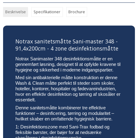
Beskrivelse
Specifikationer
Brochure
Notrax sanitetsmåtte Sani-master 348 -
91,4x200cm - 4 zone desinfektionsmåtte
Notrax Sanimaster 348 desinfektionsmåtte er en
gennemført løsning, designet til at opfylde kravene til
hygiejne og sikkerhed i moderne indgangspartier.
Med sin antibakterielle måtte konstruktion er denne
Wash & Clean måtte perfekt til steder som skoler,
hoteller, kontorer, hospitaler og fødevareindustrien,
hvor en effektiv desinfektion og tørring af skosåler er
essentielt.
Denne sanitetsmåtte kombinerer tre effektive
funktioner – desinficering, tørring og modularitet –
hvilket skaber en omfattende hygiejnisk barriere.
1: Desinfektionszone med Sani-Trax fodbad og
fleksible børster, der bøjer for at nedsænke
skosålerne i desinfektionsvæske.