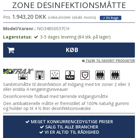
ZONE DESINFEKTIONSMÅTTE
1.943,20 DKK
Pris
2.063,20 DKK
(ekskl. moms)
✓ Fri fragt
Model/Varenr.:
NO348S0037CH
Lagerstatus:
3-5 dages levering (84 stk. på lager)
KØB
TILFØJ TIL FAVORIT PRODUKTER
Sanitetsmåtte til desinfektion af indgang med tre zoner 2 eller 3
eller endda 4 rengøringsniveauer
Desinficerende fodbad med tørrende indgangsmåtte
Den antibakterielle måtte er fremstillet af 100% naturlig gummi
og holder op til 4 ½ liter desinfektionsvæske
MEGET KONKURRENCEDYGTIGE PRISER
SALG TIL ALLE BRANCHER
VI ER ALTID TIL RÅDIGHED