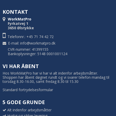
KONTAKT
WorkMatPro
Fyrkatvej 1
3650 Ølstykke
Telefonnr.: +45 71 74 42 72
E-mail
:
info@workmatpro.dk
CVR-nummer: 41399155
Bankoplysninger: 5148 0001001124
VI HAR ÅBENT
Hos WorkMatPro har vi har vi alt indenfor arbejdsmåtter.
Shoppen har åbent døgnet rundt og vi svarer telefon mandag til
torsdag 8.30-16.00, samt fredag 8.30 til 15.30
Standard fortrydelsesformular
5 GODE GRUNDE
Alt indenfor arbejdsmåtter
Hurtig og sikker levering