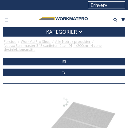
KATEGORIER
Forside
/
WorkMatPro Shop
/
Alle Notrax produkter
/
Notrax Sani-master 348 sanitetsmåtte - 91,4x200cm - 4 zone
desinfektionsmåtte