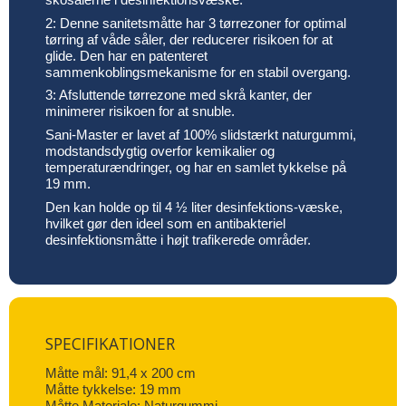
2: Denne sanitetsmåtte har 3 tørrezoner for optimal
tørring af våde såler, der reducerer risikoen for at
glide. Den har en patenteret
sammenkoblingsmekanisme for en stabil overgang.
3: Afsluttende tørrezone med skrå kanter, der
minimerer risikoen for at snuble.
Sani-Master er lavet af 100% slidstærkt naturgummi,
modstandsdygtig overfor kemikalier og
temperaturændringer, og har en samlet tykkelse på
19 mm.
Den kan holde op til 4 ½ liter desinfektions-væske,
hvilket gør den ideel som en antibakteriel
desinfektionsmåtte i højt trafikerede områder.
SPECIFIKATIONER
Måtte mål: 91,4 x 200 cm
Måtte tykkelse: 19 mm
Måtte Materiale: Naturgummi