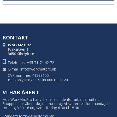
KONTAKT
WorkMatPro
Fyrkatvej 1
3650 Ølstykke
Telefonnr.: +45 71 74 42 72
E-mail
:
info@workmatpro.dk
CVR-nummer: 41399155
Bankoplysninger: 5148 0001001124
VI HAR ÅBENT
Hos WorkMatPro har vi har vi alt indenfor arbejdsmåtter.
Shoppen har åbent døgnet rundt og vi svarer telefon mandag til
torsdag 8.30-16.00, samt fredag 8.30 til 15.30
Standard fortrydelsesformular