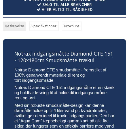
SALG TIL ALLE BRANCHER
VI ER ALTID TIL RÅDIGHED
Beskrivelse
Specifikationer
Brochure
Notrax indgangsmåtte Diamond CTE 151
- 120x180cm Smudsmåtte trækul
Notrax Diamond CTE smudsmåtte - fremstillet af
100% genanvendt materiale til rent og
tørt indgangsområde
Notrax Diamond CTE 151 indgangsmåtte er en stærk
og holdbar løsning til at holde dit indgangsområde
rent og tørt.
Med sin robuste smudsmåtte-design kan denne
dørmåtte holde op til 4 liter vand pr. kvadratmeter,
hvilket gør den ideel til travle indgangspartier. Den har
et “Aqua Dam” tæppebelagt gummikant på alle fire
sider, der fungerer som en effektiv barriere mod vand