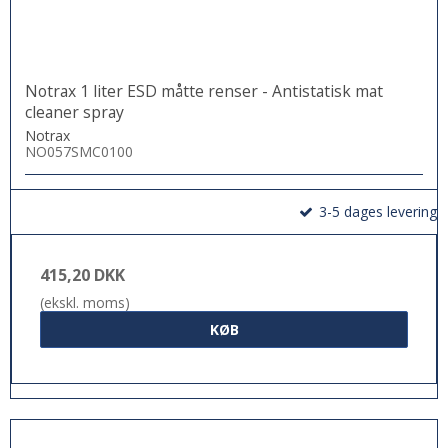
Notrax 1 liter ESD måtte renser - Antistatisk mat
cleaner spray
Notrax
NO057SMC0100
3-5 dages levering
415,20 DKK
(ekskl. moms)
KØB