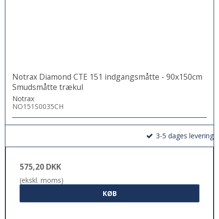
Notrax Diamond CTE 151 indgangsmåtte - 90x150cm
Smudsmåtte trækul
Notrax
NO151S0035CH
3-5 dages levering
575,20 DKK
(ekskl. moms)
KØB