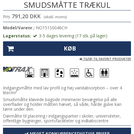
SMUDSMÅTTE TRÆKUL
791,20 DKK
Pris
(ekskl. moms)
Model/Varenr.:
NO151S0046CH
Lagerstatus:
3-5 dages levering (17 stk. på lager)
KØB
TILFØJ TIL FAVORIT PRODUKTER
Indgangsmåtte med lav profil og høj vandabsorption – over 4
liter/m²
Smudsmåtte kløvede bagside minimerer bevægelse på alle
overflader og holder måtten hævet, så våde, hårde gulve kan
tørre under den.
Dørmåtte til placering i indgangspartier i skoler, universiteter,
offentlige bygninger, sportsfaciliteter og indkøbscentre
MEGET KONKURRENCEDYGTIGE PRISER