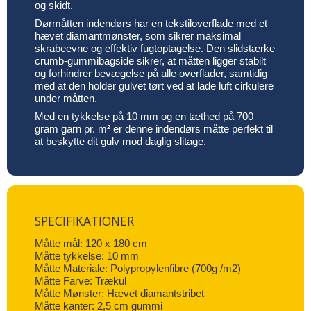
og skidt.
Dørmåtten indendørs har en tekstiloverflade med et
hævet diamantmønster, som sikrer maksimal
skrabeevne og effektiv fugtoptagelse. Den slidstærke
crumb-gummibagside sikrer, at måtten ligger stabilt
og forhindrer bevægelse på alle overflader, samtidig
med at den holder gulvet tørt ved at lade luft cirkulere
under måtten.
Med en tykkelse på 10 mm og en tæthed på 700
gram garn pr. m² er denne indendørs måtte perfekt til
at beskytte dit gulv mod daglig slitage.
SPECIFIKATIONER
Måtte mål: 120 x 180 cm
Måtte tykkelse: 10 mm
Måtte Materiale: Polypropylenfibre (700g /m2)
Måtte Farve: Trækul
Måtte Mønster: Hævet diamantstribet
Måtte kanter: 2,5 cm gummi