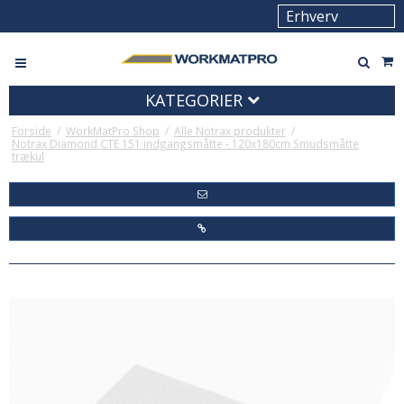
KATEGORIER
Forside
/
WorkMatPro Shop
/
Alle Notrax produkter
/
Notrax Diamond CTE 151 indgangsmåtte - 120x180cm Smudsmåtte
trækul