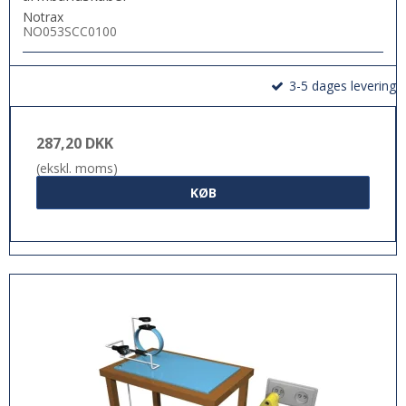
Notrax
NO053SCC0100
3-5 dages levering
287,20 DKK
(ekskl. moms)
KØB