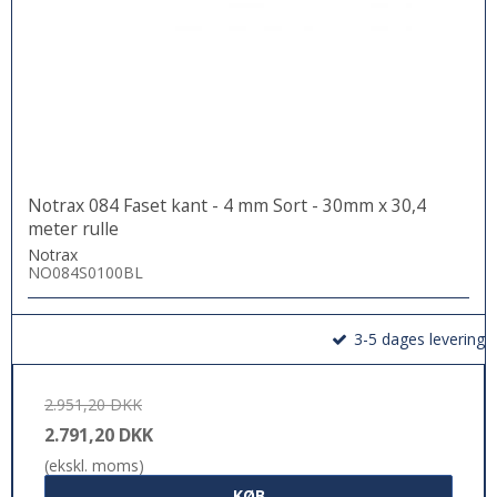
Notrax 084 Faset kant - 4 mm Sort - 30mm x 30,4
meter rulle
Notrax
NO084S0100BL
3-5 dages levering
2.951,20 DKK
2.791,20 DKK
(ekskl. moms)
KØB