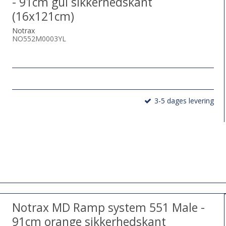
- 91cm gul sikkerhedskant
(16x121cm)
Notrax
NO552M0003YL
3-5 dages levering
Notrax MD Ramp system 551 Male -
91cm orange sikkerhedskant