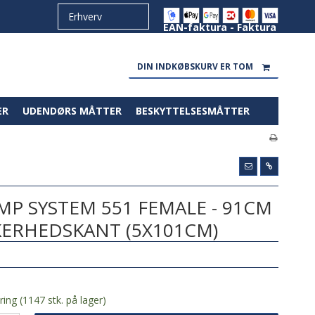
EAN-faktura - Faktura
DIN INDKØBSKURV ER TOM
ER
UDENDØRS MÅTTER
BESKYTTELSESMÅTTER
P SYSTEM 551 FEMALE - 91CM
KERHEDSKANT (5X101CM)
ring (1147 stk. på lager)