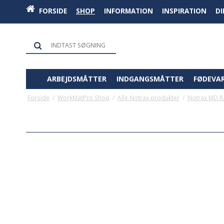
FORSIDE
SHOP
INFORMATION
INSPIRATION
D
ARBEJDSMÅTTER
INDGANGSMÅTTER
FØDEVA
Forside
/
WorkMatPro Shop
/
Alle Notrax produkter
/
Notrax MD R