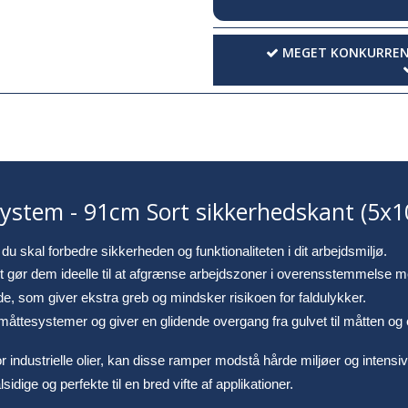
MEGET KONKURRENC
stem - 91cm Sort sikkerhedskant (5x
u skal forbedre sikkerheden og funktionaliteten i dit arbejdsmiljø.
lket gør dem ideelle til at afgrænse arbejdszoner i overensstemmelse 
, som giver ekstra greb og mindsker risikoen for faldulykker.
ttesystemer og giver en glidende overgang fra gulvet til måtten og e
 for industrielle olier, kan disse ramper modstå hårde miljøer og intensi
idige og perfekte til en bred vifte af applikationer.