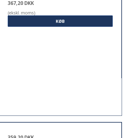
367,20 DKK
(ekskl. moms)
KØB
359,20 DKK