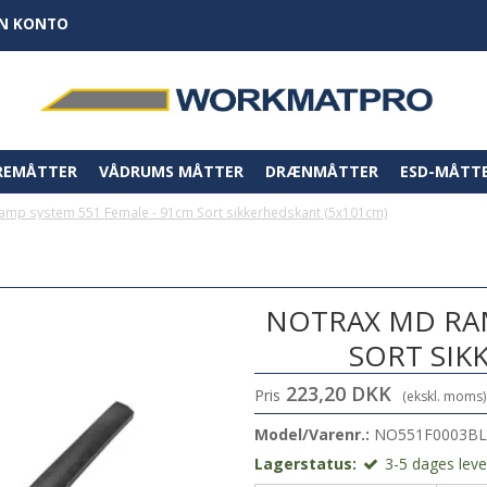
IN KONTO
REMÅTTER
VÅDRUMS MÅTTER
DRÆNMÅTTER
ESD-MÅTT
amp system 551 Female - 91cm Sort sikkerhedskant (5x101cm)
NOTRAX MD RAM
SORT SIK
223,20 DKK
Pris
(ekskl. moms)
Model/Varenr.:
NO551F0003BL
Lagerstatus:
3-5 dages leve