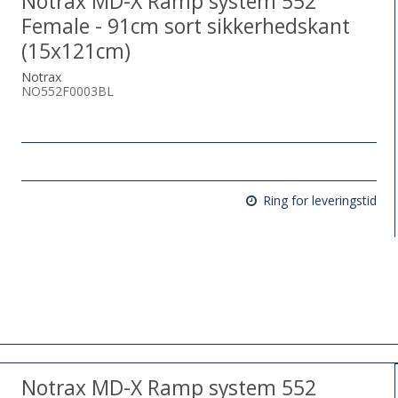
Notrax MD-X Ramp system 552
Female - 91cm sort sikkerhedskant
(15x121cm)
Notrax
NO552F0003BL
Ring for leveringstid
Notrax MD-X Ramp system 552