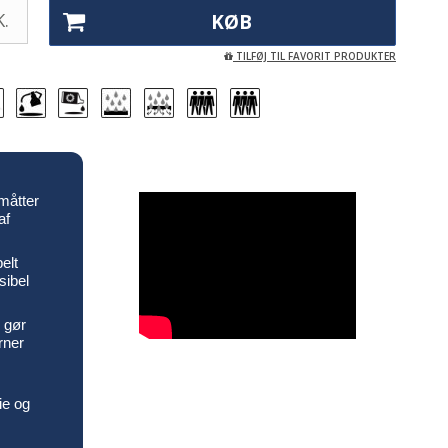
.
KØB
TILFØJ TIL FAVORIT PRODUKTER
måtter
af
elt
sibel
 gør
ørner
ie og