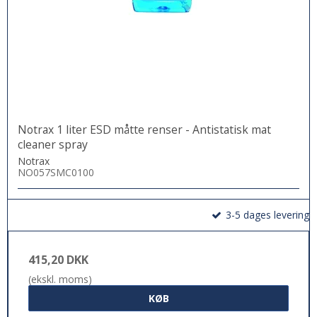
Notrax 1 liter ESD måtte renser - Antistatisk mat
cleaner spray
Notrax
NO057SMC0100
3-5 dages levering
415,20 DKK
(ekskl. moms)
KØB