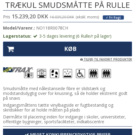
TRÆKUL SMUDSMÅTTE PÅ RULLE
15.239,20 DKK
Pris
16.039,20 DKK
(ekskl. moms)
✓ Fri fragt
Model/Varenr.:
NO118R0078CH
Lagerstatus:
3-5 dages levering (6 Rulle/r på lager)
KØB
TILFØJ TIL FAVORIT PRODUKTER
Smudsmåtte med nålestansede fibre er slidstærk og
modstandsdygtig over for knusning, så de holder ekstremt godt
på snavs
Indgangsmåttens tætte vinylbagside er fugtbestandig og
skridsikker for at holde måtten på plads
Dørmåtte til placering inden for indgange i skoler, universiteter,
offentlige bygninger, sportsfaciliteter, indkøbscentre
MEGET KONKURRENCEDYGTIGE PRISER