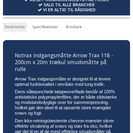
SALG TIL ALLE BRANCHER
VI ER ALTID TIL RÅDIGHED
Beskrivelse
Specifikationer
Brochure
Notrax indgangsmåtte Arrow Trax 118 -
200cm x 20m trækul smudsmåtte på
rulle
Arrow Trax indgangsmåtte er designet til at levere
optimal funktionalitet i områder med tung trafik.
Dens nålepunchede tæppeoverflade består af 100%
antistatiske polypropylenfibre, der er både slidstærke
og modstandsdygtige over for sammenpresning,
hvilket gør den ideel til at opsamle store mængder
snavs og fugt.
Den ikke-retningsbestemte chevron-mønster sikrer
effektiv skrabning af snavs og støv fra sko, hvilket
gør det til en af de mest effektive smudsmåtter på