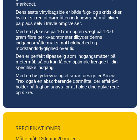
markedet.
Dens tætte vinylbagside er både fugt- og skridsikker,
hvilket sikrer, at dørmåtten indendørs på mål bliver
på plads selv i travle omgivelser.
Med en tykkelse på 10 mm og en vægt på 1200
gram fibre per kvadratmeter tilbyder denne
indgangsmåtte maksimal holdbarhed og
modstandsdygtighed over tid.
Den er perfekt tilpasselig som indgangsmåtter på
metermål, så du kan få den optimale længde til din
specifikke indgang.
Med en høj ydeevne og et smart design er Arrow
Trax også en absorberende dørmåtte, der effektivt
holder på fugt og snavs for at holde dine gulve rene
og sikre.
SPECIFIKATIONER
Måtte mål: 130cm x 20 meter