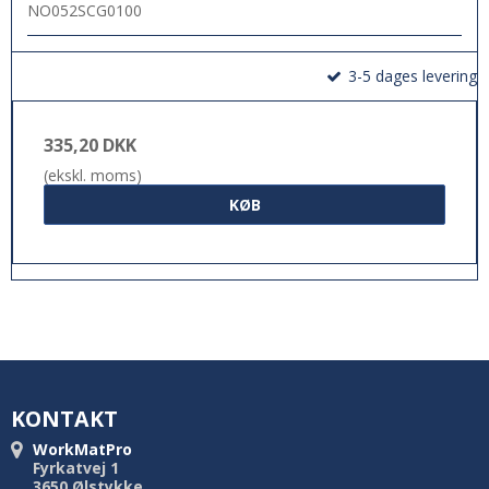
NO052SCG0100
3-5 dages levering
335,20 DKK
(ekskl. moms)
KØB
KONTAKT
WorkMatPro
Fyrkatvej 1
3650 Ølstykke