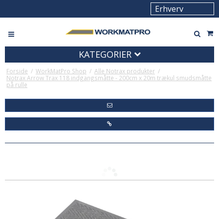
KATEGORIER
Forside
/
WorkMatPro Shop
/
Alle Notrax produkter
/
Notrax Arrow Trax 118 indgangsmåtte - 200cm x 20m trækul smudsmåtte
på rulle