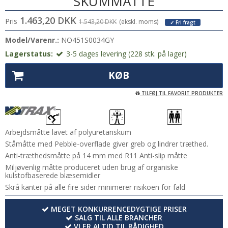
SKUMMÅTTE
1.463,20 DKK
Pris
1.543,20 DKK
(ekskl. moms)
✓ Fri fragt
Model/Varenr.:
NO451S0034GY
Lagerstatus:
3-5 dages levering (228 stk. på lager)
KØB
TILFØJ TIL FAVORIT PRODUKTER
Arbejdsmåtte lavet af polyuretanskum
Ståmåtte med Pebble-overflade giver greb og lindrer træthed.
Anti-træthedsmåtte på 14 mm med R11 Anti-slip måtte
Miljøvenlig måtte produceret uden brug af organiske
kulstofbaserede blæsemidler
Skrå kanter på alle fire sider minimerer risikoen for fald
MEGET KONKURRENCEDYGTIGE PRISER
SALG TIL ALLE BRANCHER
VI ER ALTID TIL RÅDIGHED