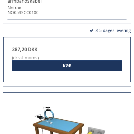
armbåndskabel
Notrax
NO053SCC0100
3-5 dages levering
287,20 DKK
(ekskl. moms)
KØB