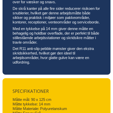
over for væsker og snavs.
De skrå kanter på alle fire sider reducerer risikoen for
snublerier, hvilket gør denne arbejdsmåtte både
sikker og praktisk i miljøer som pakkeområder,
kontorer, receptioner, venteområder og serviceborde.
Med en tykkelse på 14 mm giver denne måtte en
behagelig og holdbar overflade, der er perfekt til både
stillestående arbejdsstationer og skridsikre måtter i
travle områder.
Det R11 anti-slip pebble mønster giver den ekstra
skridsikkerhed, hvilket gør den ideel til
arbejdsområder, hvor glatte gulve kan være en
udfordring.
SPECIFIKATIONER
Måtte mål: 90 x 125 cm
Måtte tykkelse: 14 mm
Måtte Materiale: Polyuretanskum