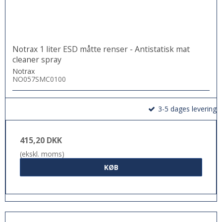
Notrax 1 liter ESD måtte renser - Antistatisk mat
cleaner spray
Notrax
NO057SMC0100
3-5 dages levering
415,20 DKK
(ekskl. moms)
KØB