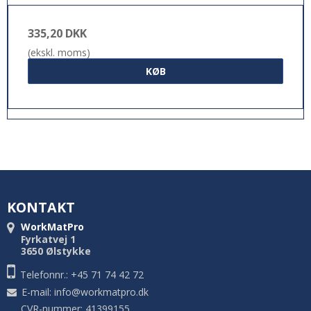
335,20 DKK
(ekskl. moms)
KØB
KONTAKT
WorkMatPro
Fyrkatvej 1
3650 Ølstykke
Telefonnr.: +45 71 74 42 72
E-mail
:
info@workmatpro.dk
CVR-nummer: 41399155