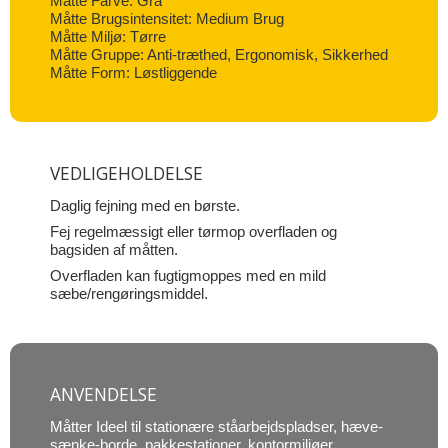
Måtte Farve: Grå
Måtte Brugsintensitet: Medium Brug
Måtte Miljø: Tørre
Måtte Gruppe: Anti-træthed, Ergonomisk, Sikkerhed
Måtte Form: Løstliggende
VEDLIGEHOLDELSE
Daglig fejning med en børste.
Fej regelmæssigt eller tørmop overfladen og
bagsiden af måtten.
Overfladen kan fugtigmoppes med en mild
sæbe/rengøringsmiddel.
ANVENDELSE
Måtter Ideel til stationære ståarbejdspladser, hæve-
sænke-borde, pakkestationer, kontormiljøer,