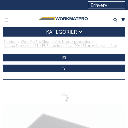
KATEGORIER
Forside
/
WorkMatPro Shop
/
Alle Notrax produkter
/
Notrax Skywalker 451 II PUR arbejdsmåtte - 90x125cm grå skummåtte