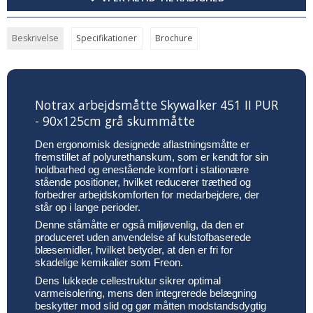
Beskrivelse
Specifikationer
Brochure
Notrax arbejdsmåtte Skywalker 451 II PUR
- 90x125cm grå skummåtte
Den ergonomisk designede aflastningsmåtte er
fremstillet af polyurethanskum, som er kendt for sin
holdbarhed og enestående komfort i stationære
stående positioner, hvilket reducerer træthed og
forbedrer arbejdskomforten for medarbejdere, der
står op i lange perioder.
Denne ståmåtte er også miljøvenlig, da den er
produceret uden anvendelse af kulstofbaserede
blæsemidler, hvilket betyder, at den er fri for
skadelige kemikalier som Freon.
Dens lukkede cellestruktur sikrer optimal
varmeisolering, mens den integrerede belægning
beskytter mod slid og gør måtten modstandsdygtig