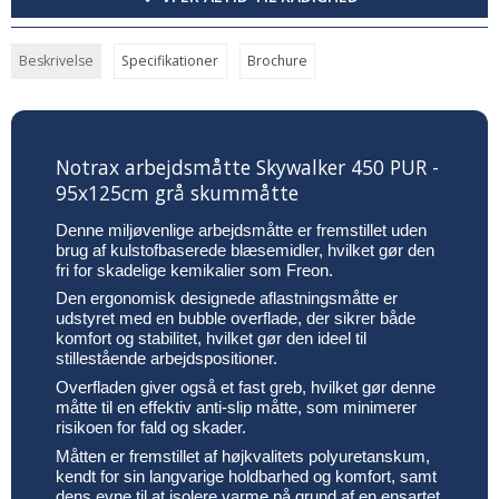
Beskrivelse
Specifikationer
Brochure
Notrax arbejdsmåtte Skywalker 450 PUR -
95x125cm grå skummåtte
Denne miljøvenlige arbejdsmåtte er fremstillet uden
brug af kulstofbaserede blæsemidler, hvilket gør den
fri for skadelige kemikalier som Freon.
Den ergonomisk designede aflastningsmåtte er
udstyret med en bubble overflade, der sikrer både
komfort og stabilitet, hvilket gør den ideel til
stillestående arbejdspositioner.
Overfladen giver også et fast greb, hvilket gør denne
måtte til en effektiv anti-slip måtte, som minimerer
risikoen for fald og skader.
Måtten er fremstillet af højkvalitets polyuretanskum,
kendt for sin langvarige holdbarhed og komfort, samt
dens evne til at isolere varme på grund af en ensartet