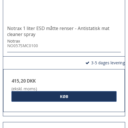
Notrax 1 liter ESD måtte renser - Antistatisk mat
cleaner spray
Notrax
NO057SMC0100
3-5 dages levering
415,20 DKK
(ekskl. moms)
KØB