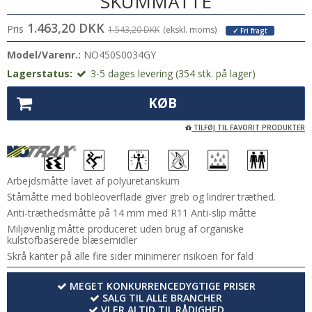
SKUMMÅTTE
1.463,20 DKK
Pris
1.543,20 DKK
(ekskl. moms)
✓ Fri fragt
Model/Varenr.:
NO450S0034GY
Lagerstatus:
3-5 dages levering (354 stk. på lager)
KØB
TILFØJ TIL FAVORIT PRODUKTER
Arbejdsmåtte lavet af polyuretanskum
Ståmåtte med bobleoverflade giver greb og lindrer træthed.
Anti-træthedsmåtte på 14 mm med R11 Anti-slip måtte
Miljøvenlig måtte produceret uden brug af organiske
kulstofbaserede blæsemidler
Skrå kanter på alle fire sider minimerer risikoen for fald
MEGET KONKURRENCEDYGTIGE PRISER
SALG TIL ALLE BRANCHER
VI ER ALTID TIL RÅDIGHED