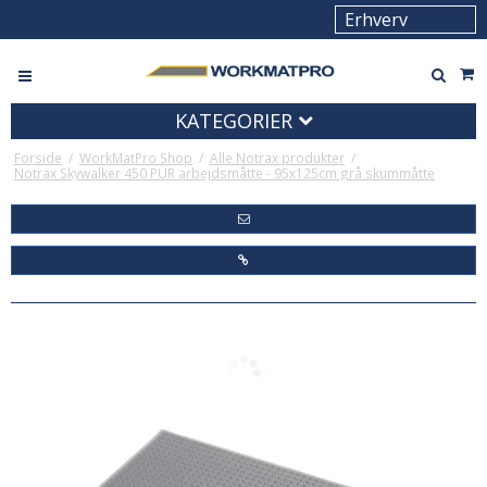
KATEGORIER
Forside
/
WorkMatPro Shop
/
Alle Notrax produkter
/
Notrax Skywalker 450 PUR arbejdsmåtte - 95x125cm grå skummåtte