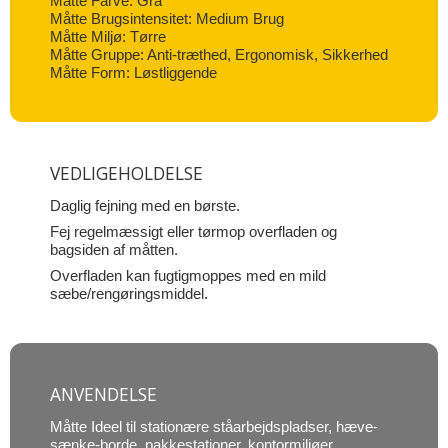
Måtte Farve: Grå
Måtte Brugsintensitet: Medium Brug
Måtte Miljø: Tørre
Måtte Gruppe: Anti-træthed, Ergonomisk, Sikkerhed
Måtte Form: Løstliggende
VEDLIGEHOLDELSE
Daglig fejning med en børste.
Fej regelmæssigt eller tørmop overfladen og
bagsiden af måtten.
Overfladen kan fugtigmoppes med en mild
sæbe/rengøringsmiddel.
ANVENDELSE
Måtte Ideel til stationære ståarbejdspladser, hæve-
sænke-borde, pakkestationer, kontormiljøer,