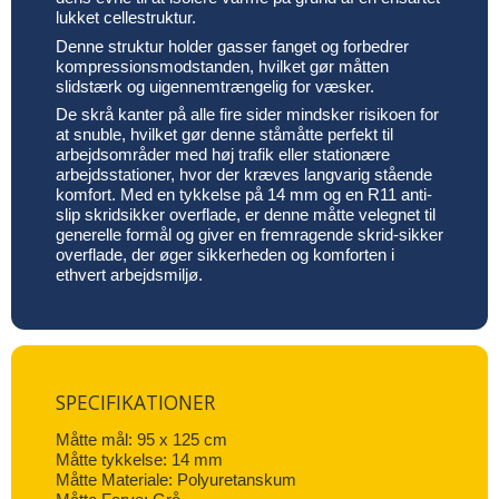
lukket cellestruktur.
Denne struktur holder gasser fanget og forbedrer
kompressionsmodstanden, hvilket gør måtten
slidstærk og uigennemtrængelig for væsker.
De skrå kanter på alle fire sider mindsker risikoen for
at snuble, hvilket gør denne ståmåtte perfekt til
arbejdsområder med høj trafik eller stationære
arbejdsstationer, hvor der kræves langvarig stående
komfort. Med en tykkelse på 14 mm og en R11 anti-
slip skridsikker overflade, er denne måtte velegnet til
generelle formål og giver en fremragende skrid-sikker
overflade, der øger sikkerheden og komforten i
ethvert arbejdsmiljø.
SPECIFIKATIONER
Måtte mål: 95 x 125 cm
Måtte tykkelse: 14 mm
Måtte Materiale: Polyuretanskum