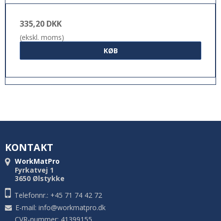
335,20 DKK
(ekskl. moms)
KØB
KONTAKT
WorkMatPro
Fyrkatvej 1
3650 Ølstykke
Telefonnr.: +45 71 74 42 72
E-mail
:
info@workmatpro.dk
CVR-nummer: 41399155