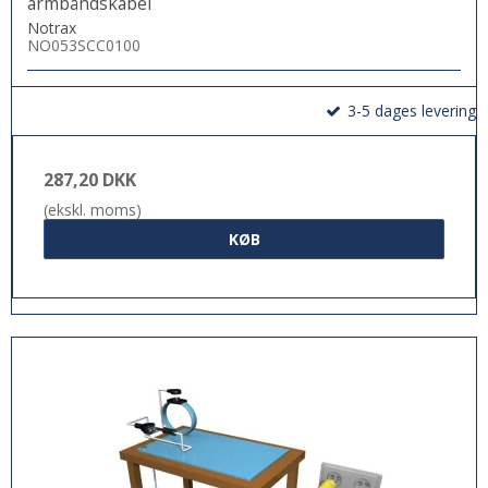
armbåndskabel
Notrax
NO053SCC0100
3-5 dages levering
287,20 DKK
(ekskl. moms)
KØB