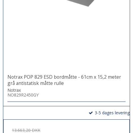
Notrax POP 829 ESD bordmåtte - 61cm x 15,2 meter
grå antistatisk måtte rulle
Notrax
NO829R2450GY
3-5 dages levering
13.663,20 DKK