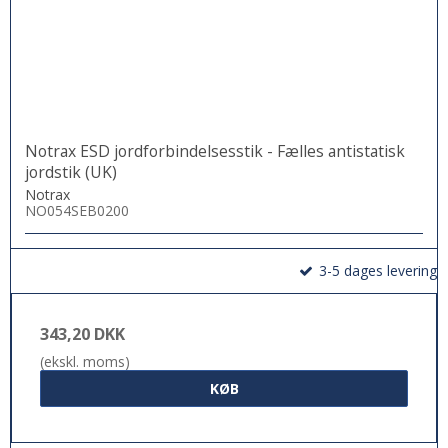
Notrax ESD jordforbindelsesstik - Fælles antistatisk
jordstik (UK)
Notrax
NO054SEB0200
3-5 dages levering
343,20 DKK
(ekskl. moms)
KØB