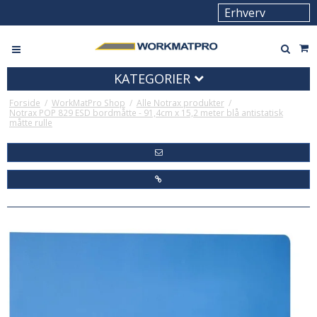
KATEGORIER
Forside
/
WorkMatPro Shop
/
Alle Notrax produkter
/
Notrax POP 829 ESD bordmåtte - 91,4cm x 15,2 meter blå antistatisk
måtte rulle