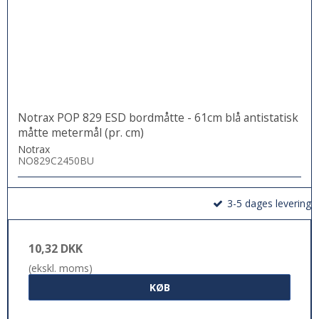
Notrax POP 829 ESD bordmåtte - 61cm blå antistatisk
måtte metermål (pr. cm)
Notrax
NO829C2450BU
3-5 dages levering
10,32 DKK
(ekskl. moms)
KØB