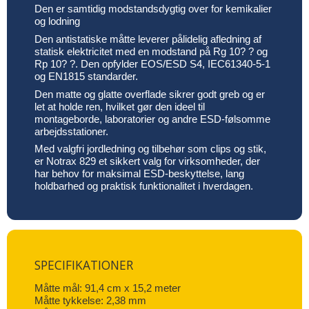
Den er samtidig modstandsdygtig over for kemikalier
og lodning
Den antistatiske måtte leverer pålidelig afledning af
statisk elektricitet med en modstand på Rg 10? ? og
Rp 10? ?. Den opfylder EOS/ESD S4, IEC61340-5-1
og EN1815 standarder.
Den matte og glatte overflade sikrer godt greb og er
let at holde ren, hvilket gør den ideel til
montageborde, laboratorier og andre ESD-følsomme
arbejdsstationer.
Med valgfri jordledning og tilbehør som clips og stik,
er Notrax 829 et sikkert valg for virksomheder, der
har behov for maksimal ESD-beskyttelse, lang
holdbarhed og praktisk funktionalitet i hverdagen.
SPECIFIKATIONER
Måtte mål: 91,4 cm x 15,2 meter
Måtte tykkelse: 2,38 mm