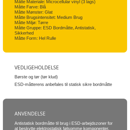
Måtte Materiale: Microcellular vinyl (3 lags)
Måtte Farve: Blå
Måtte Mønster: Glat
Måtte Brugsintensitet: Medium Brug
Måtte Miljø: Tørre
Måtte Gruppe: ESD Bordmåtte, Antistatisk,
Sikkerhed
Måtte Form: Hel Rulle
VEDLIGEHOLDELSE
Børste og tør (tør klud)
ESD-måtterens anbefales til statisk sikre bordmåtte
ANVENDELSE
Antistatisk bordmåtte til brug i ESD-arbejdszoner for
at beskytte elektrostatisk følsomme komponenter.