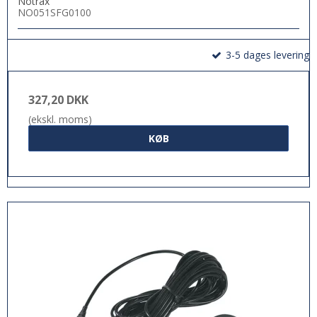
Notrax
NO051SFG0100
3-5 dages levering
327,20 DKK
(ekskl. moms)
KØB