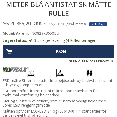
METER BLÅ ANTISTATISK MÅTTE
RULLE
20.855,20 DKK
Pris
21.655,20 DKK
(ekskl. moms)
✓ Fri fragt
Model/Varenr.:
NO829R3650BU
Lagerstatus:
3-5 dages levering (4 Rulle/r på lager)
KØB
TILFØJ TIL FAVORIT PRODUKTER
ESD måtte Sikrer en statisk-fri arbejdsplads og beskytter følsomt
udstyr og komponenter.
ESD bordmåtte fremstillet af mikroskopisk vinylskum for
maksimal komfort og holdbarhed.
Glat og slidstærk overflade, som er nem at vedligeholde med
vores ESD-rengøringsmiddel
Måtten opfylder EOS/ESD-S4 og IEC61340-4-1 standarder for
pålidelig elektrisk afledning.