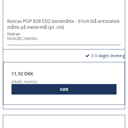
Notrax POP 828 ESD bordmåtte - 61cm blå antistatisk
måtte på metermål (pr. cm)
Notrax
NO828C2460BU
3-5 dages levering
11,92 DKK
(ekskl. moms)
KØB