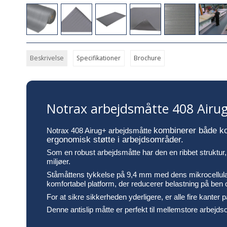
Beskrivelse
Specifikationer
Brochure
Notrax arbejdsmåtte 408 Airu
kombinerer både ko
Notrax 408 Airug+ arbejdsmåtte
ergonomisk støtte i arbejdsområder.
Som en robust arbejdsmåtte har den en ribbet struktur, d
miljøer.
Ståmåttens tykkelse på 9,4 mm med dens mikrocellulære v
komfortabel platform, der reducerer belastning på ben
For at sikre sikkerheden yderligere, er alle fire kanter
Denne antislip måtte er perfekt til mellemstore arbejds