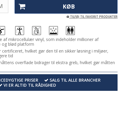
M
KØB
TILFØJ TIL FAVORIT PRODUKTER
f mikrocellulær vinyl, som indeholder millioner af
e og blød platform
rtificeret, hvilket gør den til en sikker løsning i miljøer,
ere tid
ttens overflade bidrager til ekstra greb, hvilket gør måtten
EDYGTIGE PRISER
SALG TIL ALLE BRANCHER
VI ER ALTID TIL RÅDIGHED