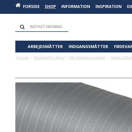
FORSIDE
SHOP
INFORMATION
INSPIRATION
D
ARBEJDSMÅTTER
INDGANGSMÅTTER
FØDEVA
Forside
/
WorkMatPro Shop
/
Alle Notrax produkter
/
Notrax 408 A