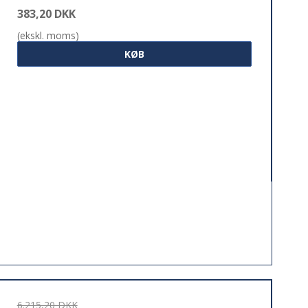
383,20 DKK
(ekskl. moms)
KØB
6.215,20 DKK