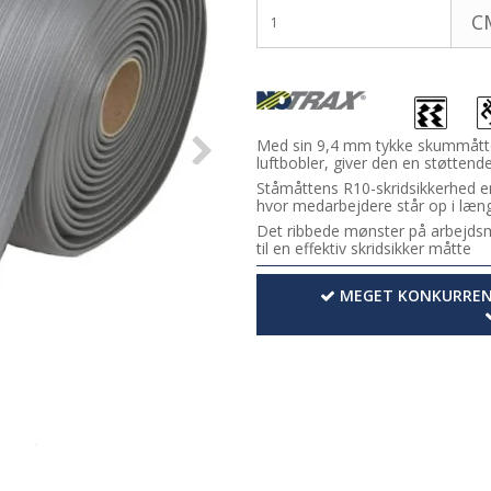
C
Med sin 9,4 mm tykke skummåtte a
luftbobler, giver den en støttend
Ståmåttens R10-skridsikkerhed er ce
hvor medarbejdere står op i læng
Det ribbede mønster på arbejdsmå
til en effektiv skridsikker måtte
MEGET KONKURRENC