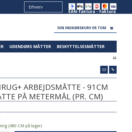
EAN-faktura - Faktura
DIN INDKØBSKURV ER TOM
ER
UDENDØRS MÅTTER
BESKYTTELSESMÅTTER
IRUG+ ARBEJDSMÅTTE - 91CM
TE PÅ METERMÅL (PR. CM)
Y
ring (480 CM på lager)