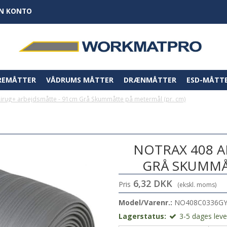
IN KONTO
REMÅTTER
VÅDRUMS MÅTTER
DRÆNMÅTTER
ESD-MÅTT
irug+ arbejdsmåtte - 91cm Grå Skummåtte på metermål (pr. cm)
NOTRAX 408 A
GRÅ SKUMMÅT
6,32 DKK
Pris
(ekskl. moms)
Model/Varenr.:
NO408C0336G
Lagerstatus:
3-5 dages leve