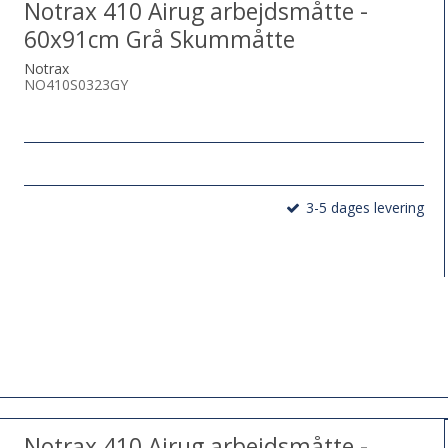
Notrax 410 Airug arbejdsmåtte -
60x91cm Grå Skummåtte
Notrax
NO410S0323GY
3-5 dages levering
Notrax 410 Airug arbejdsmåtte -