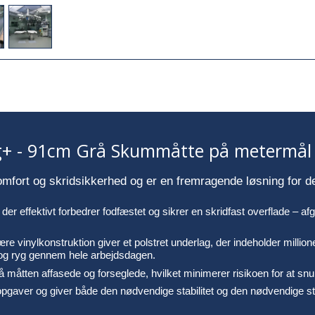
g+ - 91cm Grå Skummåtte på metermål 
mfort og skridsikkerhed og er en fremragende løsning for d
er effektivt forbedrer fodfæstet og sikrer en skridfast overflade – afgø
inylkonstruktion giver et polstret underlag, der indeholder millioner
 og ryg gennem hele arbejdsdagen.
 på måtten affasede og forseglede, hvilket minimerer risikoen for at sn
opgaver og giver både den nødvendige stabilitet og den nødvendige støt