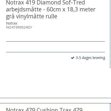
Notrax 419 Diamond Sof-Tred
arbejdsmåtte - 60cm x 18,3 meter
grå vinylmåtte rulle
Notrax
NO419R0024GY
3-5 dages levering
Notrax 479 Cushion Trax 479