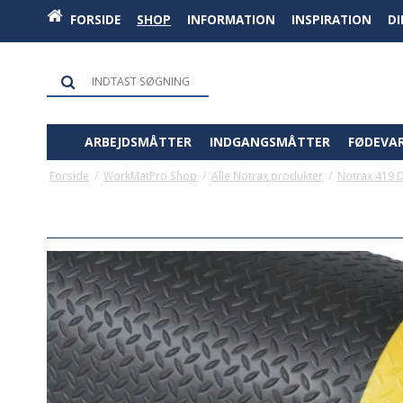
FORSIDE
SHOP
INFORMATION
INSPIRATION
D
ARBEJDSMÅTTER
INDGANGSMÅTTER
FØDEVA
Forside
/
WorkMatPro Shop
/
Alle Notrax produkter
/
Notrax 419 D