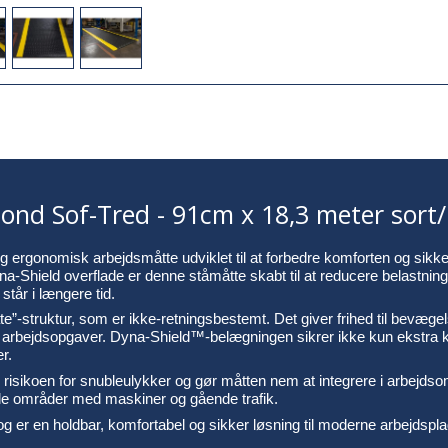
nd Sof-Tred - 91cm x 18,3 meter sort/G
ergonomisk arbejdsmåtte udviklet til at forbedre komforten og sikker
Shield overflade er denne ståmåtte skabt til at reducere belastningen 
tår i længere tid.
-struktur, som er ikke-retningsbestemt. Det giver frihed til bevægels
e arbejdsopgaver. Dyna-Shield™-belægningen sikrer ikke kun ekstra k
r.
sker risikoen for snubleulykker og gør måtten nem at integrere i arbej
vle områder med maskiner og gående trafik.
g er en holdbar, komfortabel og sikker løsning til moderne arbejdspla