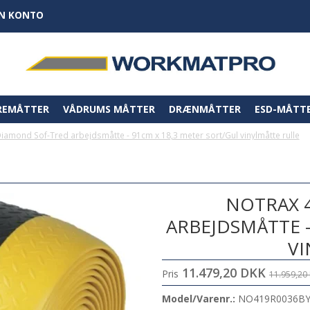
IN KONTO
REMÅTTER
VÅDRUMS MÅTTER
DRÆNMÅTTER
ESD-MÅTT
iamond Sof-Tred arbejdsmåtte - 91cm x 18,3 meter sort/Gul vinylmåtte rulle
NOTRAX 
ARBEJDSMÅTTE -
VI
11.479,20 DKK
Pris
11.959,20
Model/Varenr.:
NO419R0036B