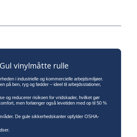
ul vinylmåtte rulle
heden i industrielle og kommercielle arbejdsmiljøer.
på ben, ryg og fødder – ideel til arbejdsstationer,
e og reducerer risikoen for vridskader, hvilket gør
omfort, men forlænger også levetiden med op til 50 %
dsområder. De gule sikkerhedskanter opfylder OSHA-
dser.