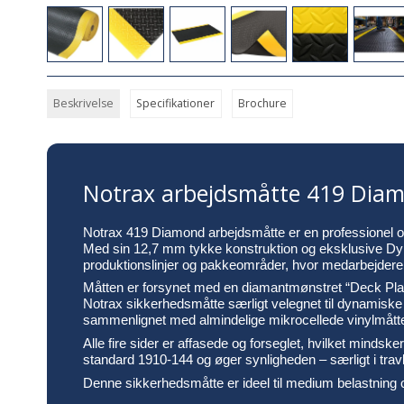
Beskrivelse
Specifikationer
Brochure
Notrax arbejdsmåtte 419 Diamo
Notrax 419 Diamond arbejdsmåtte er en professionel og 
Med sin 12,7 mm tykke konstruktion og eksklusive Dyna-
produktionslinjer og pakkeområder, hvor medarbejdere s
Måtten er forsynet med en diamantmønstret “Deck Plate”
Notrax sikkerhedsmåtte særligt velegnet til dynamisk
sammenlignet med almindelige mikrocellede vinylmåtte
Alle fire sider er affasede og forseglet, hvilket mind
standard 1910-144 og øger synligheden – særligt i tra
Denne sikkerhedsmåtte er ideel til medium belastning o