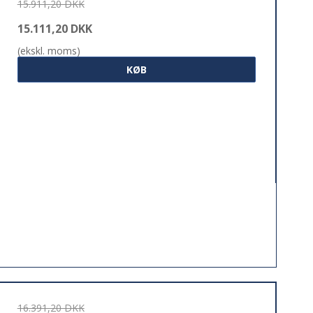
15.911,20 DKK
15.111,20 DKK
(ekskl. moms)
KØB
16.391,20 DKK