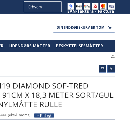
EAN-faktura - Faktura
DIN INDKØBSKURV ER TOM
ER
UDENDØRS MÅTTER
BESKYTTELSESMÅTTER
419 DIAMOND SOF-TRED
 91CM X 18,3 METER SORT/GUL
NYLMÅTTE RULLE
 DKK
(ekskl. moms)
✓ Fri fragt
Y