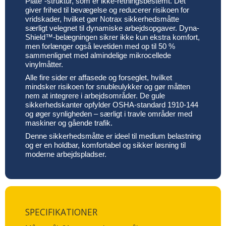
Plate”-struktur, som er ikke-retningsbestemt. Det
giver frihed til bevægelse og reducerer risikoen for
vridskader, hvilket gør Notrax sikkerhedsmåtte
særligt velegnet til dynamiske arbejdsopgaver. Dyna-
Shield™-belægningen sikrer ikke kun ekstra komfort,
men forlænger også levetiden med op til 50 %
sammenlignet med almindelige mikrocellede
vinylmåtter.
Alle fire sider er affasede og forseglet, hvilket
mindsker risikoen for snubleulykker og gør måtten
nem at integrere i arbejdsområder. De gule
sikkerhedskanter opfylder OSHA-standard 1910-144
og øger synligheden – særligt i travle områder med
maskiner og gående trafik.
Denne sikkerhedsmåtte er ideel til medium belastning
og er en holdbar, komfortabel og sikker løsning til
moderne arbejdspladser.
SPECIFIKATIONER