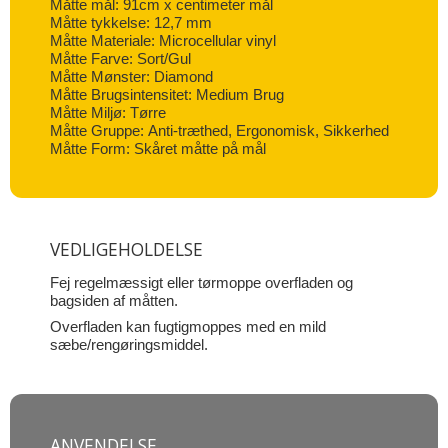
Måtte mål: 91cm x centimeter mål
Måtte tykkelse: 12,7 mm
Måtte Materiale: Microcellular vinyl
Måtte Farve: Sort/Gul
Måtte Mønster: Diamond
Måtte Brugsintensitet: Medium Brug
Måtte Miljø: Tørre
Måtte Gruppe: Anti-træthed, Ergonomisk, Sikkerhed
Måtte Form: Skåret måtte på mål
VEDLIGEHOLDELSE
Fej regelmæssigt eller tørmoppe overfladen og
bagsiden af måtten.
Overfladen kan fugtigmoppes med en mild
sæbe/rengøringsmiddel.
ANVENDELSE