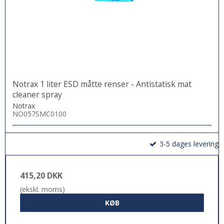
Notrax 1 liter ESD måtte renser - Antistatisk mat
cleaner spray
Notrax
NO057SMC0100
3-5 dages levering
415,20 DKK
(ekskl. moms)
KØB