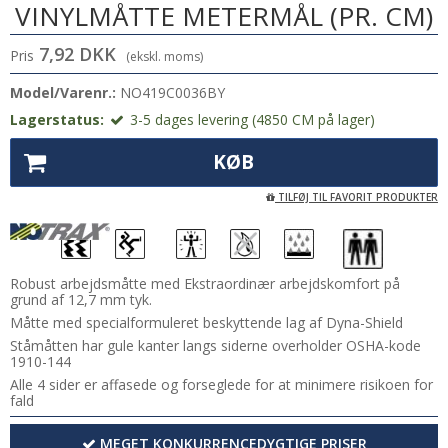
VINYLMÅTTE METERMÅL (PR. CM)
7,92 DKK
Pris
(ekskl. moms)
Model/Varenr.:
NO419C0036BY
Lagerstatus:
3-5 dages levering (4850 CM på lager)
KØB
TILFØJ TIL FAVORIT PRODUKTER
Robust arbejdsmåtte med Ekstraordinær arbejdskomfort på
grund af 12,7 mm tyk.
Måtte med specialformuleret beskyttende lag af Dyna-Shield
Ståmåtten har gule kanter langs siderne overholder OSHA-kode
1910-144
Alle 4 sider er affasede og forseglede for at minimere risikoen for
fald
MEGET KONKURRENCEDYGTIGE PRISER