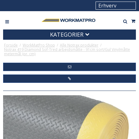
KATEGORIER
Forside
/
WorkMatPro Shop
/
Alle Notrax produkter
/
Notrax 419 Diamond Sof-Tred arbejdsmåtte - 91cm sort/Gul Vinylmåtte
metermål (pr. cm)