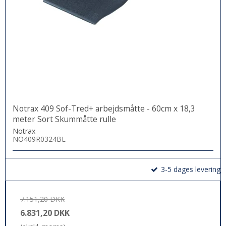
Notrax 409 Sof-Tred+ arbejdsmåtte - 60cm x 18,3
meter Sort Skummåtte rulle
Notrax
NO409R0324BL
3-5 dages levering
7.151,20 DKK
6.831,20 DKK