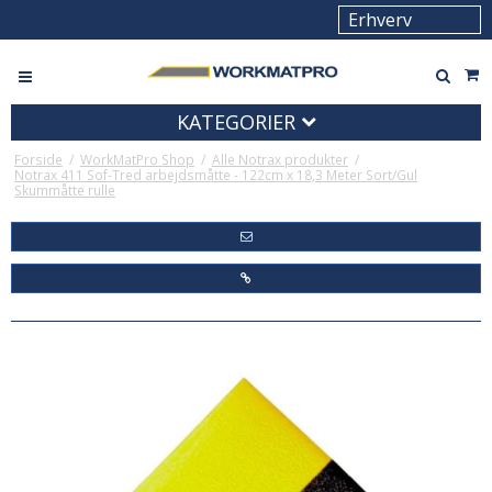
KATEGORIER
Forside
/
WorkMatPro Shop
/
Alle Notrax produkter
/
Notrax 411 Sof-Tred arbejdsmåtte - 122cm x 18,3 Meter Sort/Gul
Skummåtte rulle