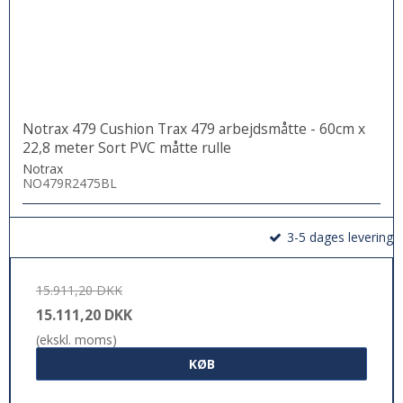
Notrax 479 Cushion Trax 479 arbejdsmåtte - 60cm x
22,8 meter Sort PVC måtte rulle
Notrax
NO479R2475BL
3-5 dages levering
15.911,20 DKK
15.111,20 DKK
(ekskl. moms)
KØB