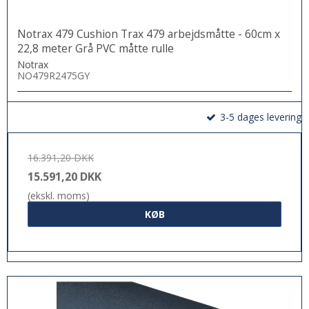
Notrax 479 Cushion Trax 479 arbejdsmåtte - 60cm x
22,8 meter Grå PVC måtte rulle
Notrax
NO479R2475GY
3-5 dages levering
16.391,20 DKK
15.591,20 DKK
(ekskl. moms)
KØB