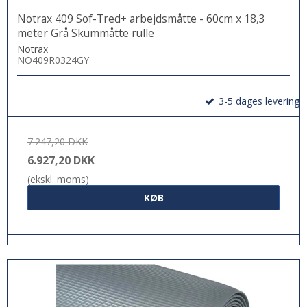
Notrax 409 Sof-Tred+ arbejdsmåtte - 60cm x 18,3
meter Grå Skummåtte rulle
Notrax
NO409R0324GY
3-5 dages levering
7.247,20 DKK
6.927,20 DKK
(ekskl. moms)
KØB