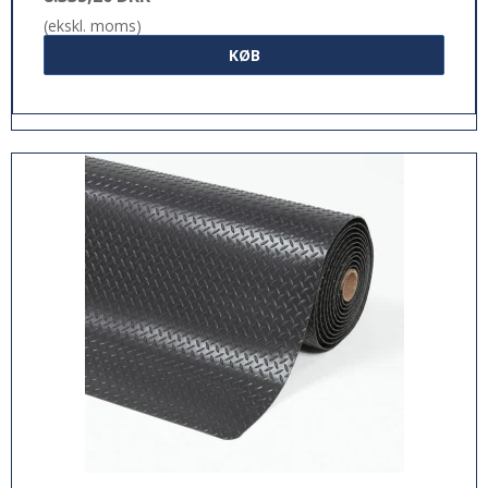
(ekskl. moms)
KØB