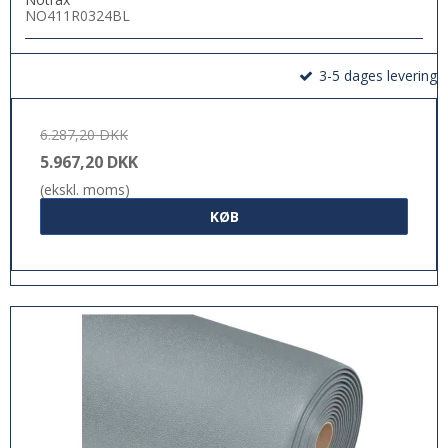
NO411R0324BL
3-5 dages levering
6.287,20 DKK
5.967,20 DKK
(ekskl. moms)
KØB