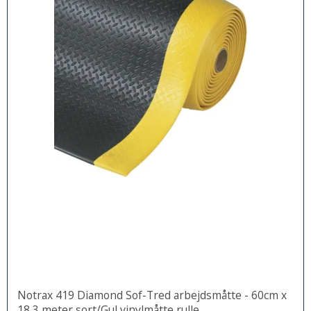
Notrax 419 Diamond Sof-Tred arbejdsmåtte - 60cm x
18,3 meter sort/Gul vinylmåtte rulle