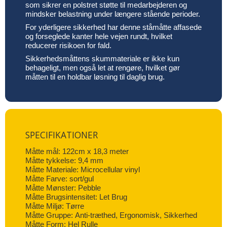
som sikrer en polstret støtte til medarbejderen og
mindsker belastning under længere stående perioder.
For yderligere sikkerhed har denne ståmåtte affasede
og forseglede kanter hele vejen rundt, hvilket
reducerer risikoen for fald.
Sikkerhedsmåttens skummateriale er ikke kun
behageligt, men også let at rengøre, hvilket gør
måtten til en holdbar løsning til daglig brug.
SPECIFIKATIONER
Måtte mål: 122cm x 18,3 meter
Måtte tykkelse: 9,4 mm
Måtte Materiale: Microcellular vinyl
Måtte Farve: sort/gul
Måtte Mønster: Pebble
Måtte Brugsintensitet: Let Brug
Måtte Miljø: Tørre
Måtte Gruppe: Anti-træthed, Ergonomisk, Sikkerhed
Måtte Form: Hel Rulle