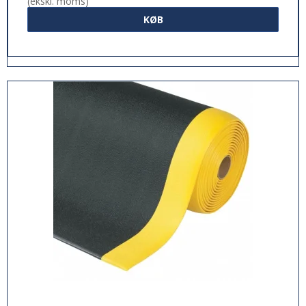
(ekskl. moms)
KØB