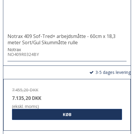
Notrax 409 Sof-Tred+ arbejdsmåtte - 60cm x 18,3
meter Sort/Gul Skummåtte rulle
Notrax
NO409R0324BY
3-5 dages levering
7.455,20 DKK
7.135,20 DKK
(ekskl. moms)
KØB