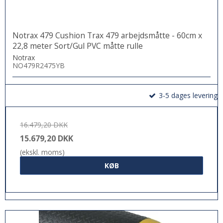
Notrax 479 Cushion Trax 479 arbejdsmåtte - 60cm x
22,8 meter Sort/Gul PVC måtte rulle
Notrax
NO479R2475YB
3-5 dages levering
16.479,20 DKK
15.679,20 DKK
(ekskl. moms)
KØB