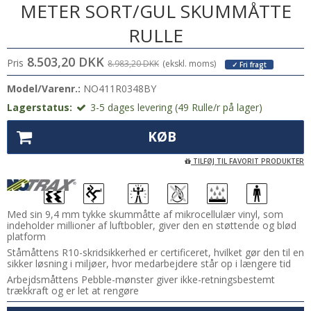
METER SORT/GUL SKUMMÅTTE
RULLE
8.503,20 DKK
Pris
8.983,20 DKK
(ekskl. moms)
✓ Fri fragt
Model/Varenr.:
NO411R0348BY
Lagerstatus:
3-5 dages levering (49 Rulle/r på lager)
KØB
TILFØJ TIL FAVORIT PRODUKTER
Med sin 9,4 mm tykke skummåtte af mikrocellulær vinyl, som
indeholder millioner af luftbobler, giver den en støttende og blød
platform
Ståmåttens R10-skridsikkerhed er certificeret, hvilket gør den til en
sikker løsning i miljøer, hvor medarbejdere står op i længere tid
Arbejdsmåttens Pebble-mønster giver ikke-retningsbestemt
trækkraft og er let at rengøre