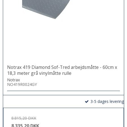
Notrax 419 Diamond Sof-Tred arbejdsmåtte - 60cm x
18,3 meter grå vinylmåtte rulle
Notrax
NO419R0024GY
3-5 dages levering
8.815,20 DKK
8.335,20 DKK