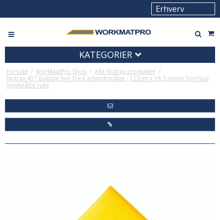
KATEGORIER
Forside
/
WorkMatPro Shop
/
Alle Notrax produkter
/
Notrax 417 Bubble Sof-Tred arbejdsmåtte - 122cm x 18,3 meter Sort/Gul
Vinylmåtte rulle