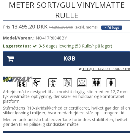
METER SORT/GUL VINYLMÅTTE
RULLE
13.495,20 DKK
Pris
14.295,20 DKK
(ekskl. moms)
✓ Fri fragt
Model/Varenr.:
NO417R0048BY
Lagerstatus:
3-5 dages levering (53 Rulle/r på lager)
KØB
TILFØJ TIL FAVORIT PRODUKTER
Arbejdsmåtte designet til at modstå dagligt slid med en 12,7 mm
tyk vinylmåtte-opbygning, der sikrer en holdbar og komfortabel
platform.
Ståmåttens R10-skridsikkerhed er certificeret, hvilket gør den til en
sikker løsning i miljøer, hvor medarbejdere står op i længere tid
Med en unik antislip bobleoverflade forbedres stabiliteten, hvilket
gør den til en pålidelig skridsikker måtte