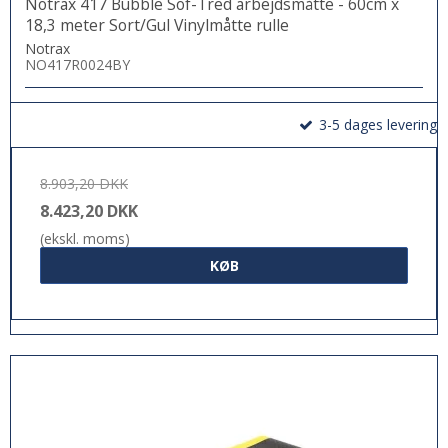
Notrax 417 Bubble Sof-Tred arbejdsmåtte - 60cm x
18,3 meter Sort/Gul Vinylmåtte rulle
Notrax
NO417R0024BY
3-5 dages levering
8.903,20 DKK
8.423,20 DKK
(ekskl. moms)
KØB