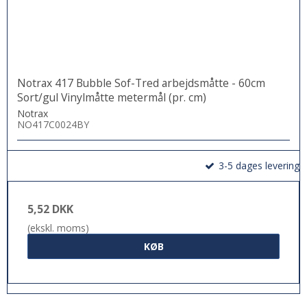
Notrax 417 Bubble Sof-Tred arbejdsmåtte - 60cm
Sort/gul Vinylmåtte metermål (pr. cm)
Notrax
NO417C0024BY
3-5 dages levering
5,52 DKK
(ekskl. moms)
KØB