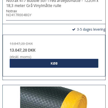
Notrax 417 Bubble Sof-Tred arbejdsmåtte - 122cm x
18,3 meter Grå Vinylmåtte rulle
Notrax
NO417R0048GY
3-5 dages levering
13.847,20 DKK
13.047,20 DKK
(ekskl. moms)
KØB