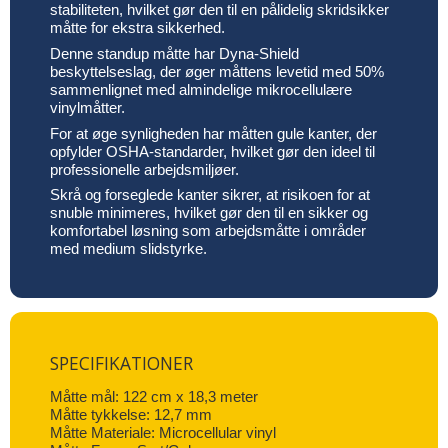
stabiliteten, hvilket gør den til en pålidelig skridsikker
måtte for ekstra sikkerhed.
Denne standup måtte har Dyna-Shield
beskyttelseslag, der øger måttens levetid med 50%
sammenlignet med almindelige mikrocellulære
vinylmåtter.
For at øge synligheden har måtten gule kanter, der
opfylder OSHA-standarder, hvilket gør den ideel til
professionelle arbejdsmiljøer.
Skrå og forseglede kanter sikrer, at risikoen for at
snuble minimeres, hvilket gør den til en sikker og
komfortabel løsning som arbejdsmåtte i områder
med medium slidstyrke.
SPECIFIKATIONER
Måtte mål: 122 cm x 18,3 meter
Måtte tykkelse: 12,7 mm
Måtte Materiale: Microcellular vinyl