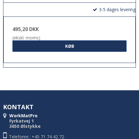
3-5 dages levering
495,20 DKK
(ekskl. moms)
KØB
KONTAKT
WorkMatPro
Fyrkatvej 1
3650 Ølstykke
Telefonnr.: +45 71 74 42 72