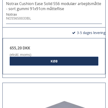
Notrax Cushion Ease Solid 556 modulær arbejdsmåtte
- sort gummi 91x91cm måtteflise
Notrax
NO556S0033BL
3-5 dages levering
655,20 DKK
(ekskl. moms)
KØB