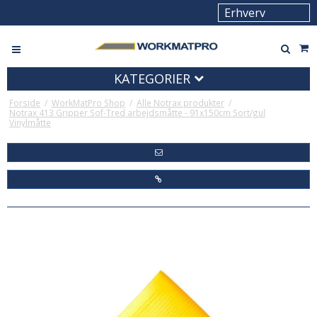
KATEGORIER
Forside
/
WorkMatPro Shop
/
Alle Notrax produkter
/
Notrax 413 Gripper Sof-Tred arbejdsmåtte - 91x150cm Sort/gul
Vinylmåtte