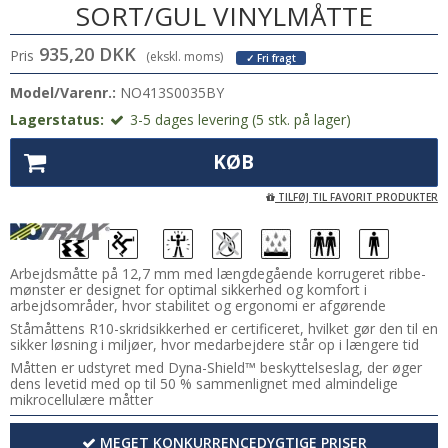
SORT/GUL VINYLMÅTTE
935,20 DKK
Pris
(ekskl. moms)
✓ Fri fragt
Model/Varenr.:
NO413S0035BY
Lagerstatus:
3-5 dages levering (5 stk. på lager)
KØB
TILFØJ TIL FAVORIT PRODUKTER
Arbejdsmåtte på 12,7 mm med længdegående korrugeret ribbe-
mønster er designet for optimal sikkerhed og komfort i
arbejdsområder, hvor stabilitet og ergonomi er afgørende
Ståmåttens R10-skridsikkerhed er certificeret, hvilket gør den til en
sikker løsning i miljøer, hvor medarbejdere står op i længere tid
Måtten er udstyret med Dyna-Shield™ beskyttelseslag, der øger
dens levetid med op til 50 % sammenlignet med almindelige
mikrocellulære måtter
MEGET KONKURRENCEDYGTIGE PRISER