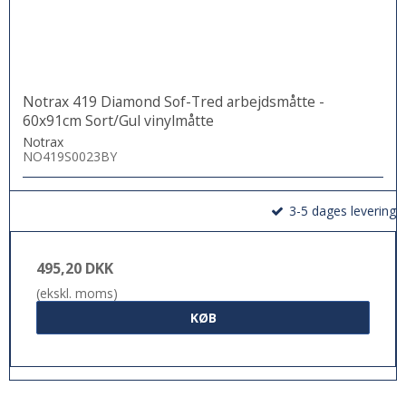
Notrax 419 Diamond Sof-Tred arbejdsmåtte -
60x91cm Sort/Gul vinylmåtte
Notrax
NO419S0023BY
3-5 dages levering
495,20 DKK
(ekskl. moms)
KØB