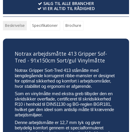
SALG TIL ALLE BRANCHER
VI ER ALTID TIL RÅDIGHED
Beskrivelse
Specifikationer
Brochure
Notrax arbejdsmåtte 413 Gripper Sof-
Tred - 91x150cm Sort/gul Vinylmåtte
Notrax Gripper Sort-Tred 413 ståmåtte med
længdegående korrugeret ribbe-mønster er designet
for optimal sikkerhed og komfort i arbejdsområder,
hvor stabilitet og ergonomi er afgørende.
Som en vinylmåtte med ekstra greb tilbyder den en
skridsikker overflade, certificeret til skridsikkerhed
R10 i henhold til DIN51130 og BG-reglen BGR181,
hvilket gør den ideel som antislip måtte til krævende
arbejdsmiljøer.
Denne arbejdsmåtte er 12,7 mm tyk og giver
betydelig komfort gennem et specialformuleret