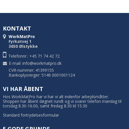
KONTAKT
WorkMatPro
Fyrkatvej 1
3650 Ølstykke
Telefonnr.: +45 71 74 42 72
E-mail
:
info@workmatpro.dk
CVR-nummer: 41399155
Bankoplysninger: 5148 0001001124
VI HAR ÅBENT
Hos WorkMatPro har vi har vi alt indenfor arbejdsmåtter.
Shoppen har åbent døgnet rundt og vi svarer telefon mandag til
torsdag 8.30-16.00, samt fredag 8.30 til 15.30
Standard fortrydelsesformular
5 GODE GRUNDE