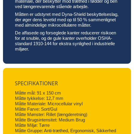
materiale, der beskytter mod træthed i fødder og ben
ved længerevarende stående arbejde.
Måtten er udstyret med Dyna-Shield beskyttelseslag,
der øger dens levetid med op til 50 % sammenlignet
med almindelige mikrocellulære måtter.
De affasede og forseglede kanter reducerer risikoen
for at snuble, og de gule kanter overholder OSHA-
standard 1910-144 for ekstra synlighed i industrielle
miljøer.
SPECIFIKATIONER
Måtte mål: 91 x 150 cm
Måtte tykkelse: 12,7 mm
Måtte Materiale: Microcellular vinyl
Måtte Farve: Sort/Gul
Måtte Mønster: Rillet (længderetning)
Måtte Brugsintensitet: Medium Brug
Måtte Miljø: Tørre
Måtte Gruppe: Anti-træthed, Ergonomisk, Sikkerhed