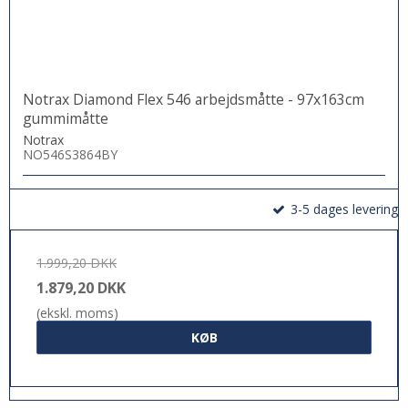
Notrax Diamond Flex 546 arbejdsmåtte - 97x163cm
gummimåtte
Notrax
NO546S3864BY
3-5 dages levering
1.999,20 DKK
1.879,20 DKK
(ekskl. moms)
KØB