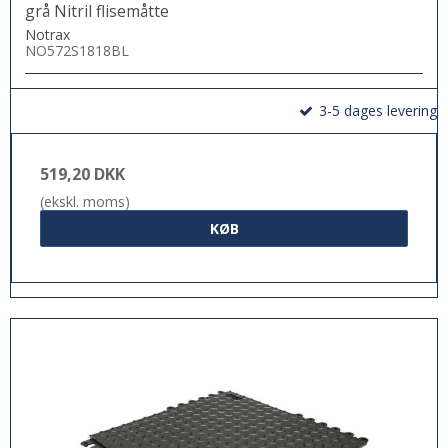
grå Nitril flisemåtte
Notrax
NO572S1818BL
3-5 dages levering
519,20 DKK
(ekskl. moms)
KØB