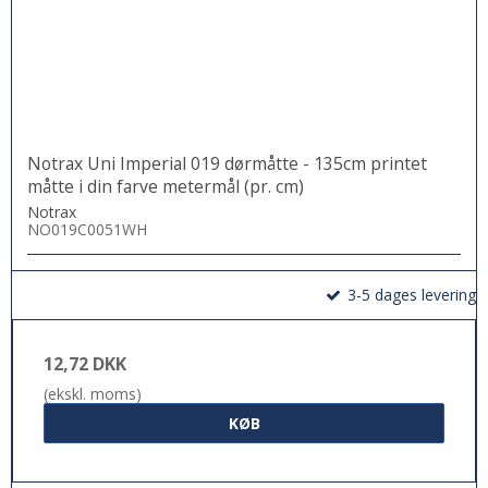
Notrax Uni Imperial 019 dørmåtte - 135cm printet
måtte i din farve metermål (pr. cm)
Notrax
NO019C0051WH
3-5 dages levering
12,72 DKK
(ekskl. moms)
KØB