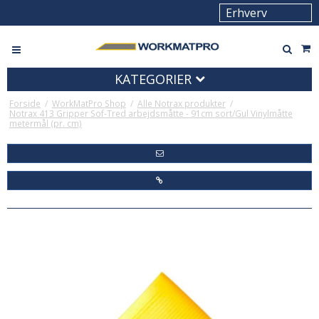
KATEGORIER
Forside
/
WorkMatPro Shop
/
Alle Notrax produkter
/
Notrax 413 Gripper Sof-Tred arbejdsmåtte - 91cm sort/Gul Vinylmåtte
metermål (pr. cm)