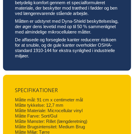
betydelig komfort gennem et specialformuleret
materiale, der beskytter mod træthed i fødder og ben
ved længerevarende stående arbejde.
Måtten er udstyret med Dyna-Shield beskyttelseslag,
der øger dens levetid med op til 50 % sammenlignet
med almindelige mikrocellulære måtter.
De affasede og forseglede kanter reducerer risikoen
for at snuble, og de gule kanter overholder OSHA-
standard 1910-144 for ekstra synlighed i industrielle
miljøer.
SPECIFIKATIONER
Måtte mål: 91 cm x centimeter mål
Måtte tykkelse: 12,7 mm
Måtte Materiale: Microcellular vinyl
Måtte Farve: Sort/Gul
Måtte Mønster: Rillet (længderetning)
Måtte Brugsintensitet: Medium Brug
Måtte Miljø: Tørre