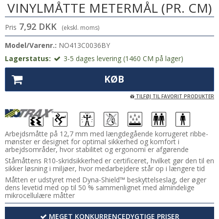
VINYLMÅTTE METERMÅL (PR. CM)
7,92 DKK
Pris
(ekskl. moms)
Model/Varenr.:
NO413C0036BY
Lagerstatus:
3-5 dages levering (1460 CM på lager)
KØB
TILFØJ TIL FAVORIT PRODUKTER
Arbejdsmåtte på 12,7 mm med længdegående korrugeret ribbe-
mønster er designet for optimal sikkerhed og komfort i
arbejdsområder, hvor stabilitet og ergonomi er afgørende
Ståmåttens R10-skridsikkerhed er certificeret, hvilket gør den til en
sikker løsning i miljøer, hvor medarbejdere står op i længere tid
Måtten er udstyret med Dyna-Shield™ beskyttelseslag, der øger
dens levetid med op til 50 % sammenlignet med almindelige
mikrocellulære måtter
MEGET KONKURRENCEDYGTIGE PRISER