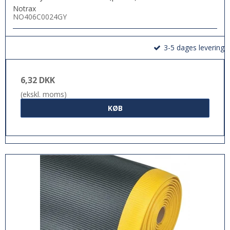
Notrax
NO406C0024GY
3-5 dages levering
6,32 DKK
(ekskl. moms)
KØB