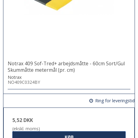
Notrax 409 Sof-Tred+ arbejdsmåtte - 60cm Sort/Gul
Skummåtte metermål (pr. cm)
Notrax
NO409C0324BY
Ring for leveringstid
5,52 DKK
(ekskl. moms)
KØB