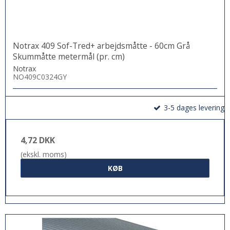
Notrax 409 Sof-Tred+ arbejdsmåtte - 60cm Grå
Skummåtte metermål (pr. cm)
Notrax
NO409C0324GY
3-5 dages levering
4,72 DKK
(ekskl. moms)
KØB