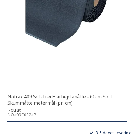
Notrax 409 Sof-Tred+ arbejdsmåtte - 60cm Sort
Skummåtte metermål (pr. cm)
Notrax
NO409C0324BL
3-5 dages levering