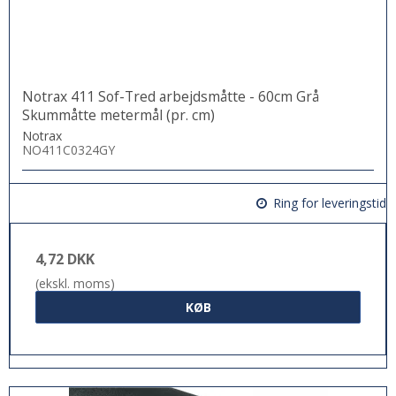
Notrax 411 Sof-Tred arbejdsmåtte - 60cm Grå
Skummåtte metermål (pr. cm)
Notrax
NO411C0324GY
Ring for leveringstid
4,72 DKK
(ekskl. moms)
KØB