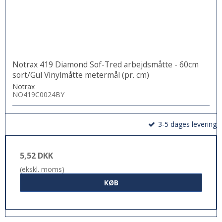
Notrax 419 Diamond Sof-Tred arbejdsmåtte - 60cm
sort/Gul Vinylmåtte metermål (pr. cm)
Notrax
NO419C0024BY
3-5 dages levering
5,52 DKK
(ekskl. moms)
KØB