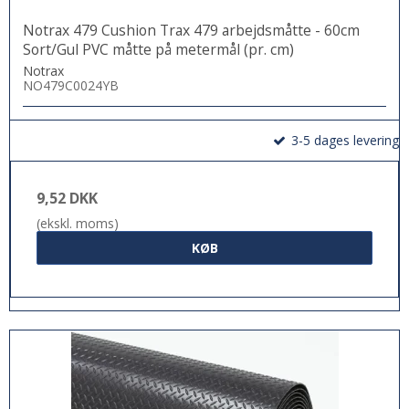
Notrax 479 Cushion Trax 479 arbejdsmåtte - 60cm
Sort/Gul PVC måtte på metermål (pr. cm)
Notrax
NO479C0024YB
3-5 dages levering
9,52 DKK
(ekskl. moms)
KØB