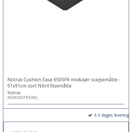
Notrax Cushion Ease 650SFR modulær svejsemåtte -
91x91cm sort Nitril flisemåtte
Notrax
NO650SFR33BL
3-5 dages levering