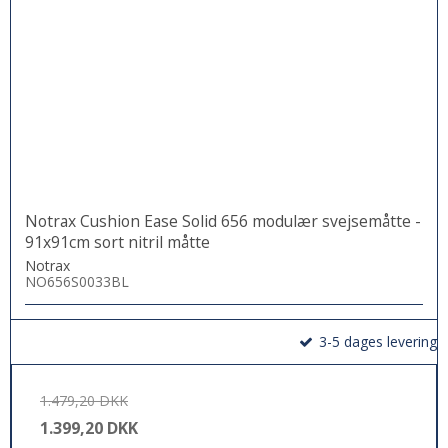
Notrax Cushion Ease Solid 656 modulær svejsemåtte -
91x91cm sort nitril måtte
Notrax
NO656S0033BL
3-5 dages levering
1.479,20 DKK
1.399,20 DKK