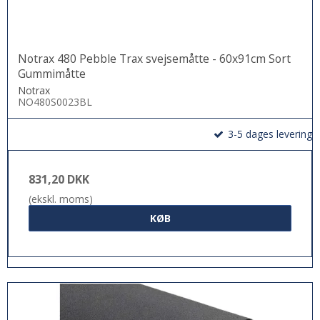
Notrax 480 Pebble Trax svejsemåtte - 60x91cm Sort
Gummimåtte
Notrax
NO480S0023BL
3-5 dages levering
831,20 DKK
(ekskl. moms)
KØB