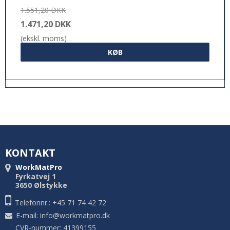
1.551,20 DKK
1.471,20 DKK
(ekskl. moms)
KØB
KONTAKT
WorkMatPro
Fyrkatvej 1
3650 Ølstykke
Telefonnr.: +45 71 74 42 72
E-mail
:
info@workmatpro.dk
CVR-nummer: 41399155