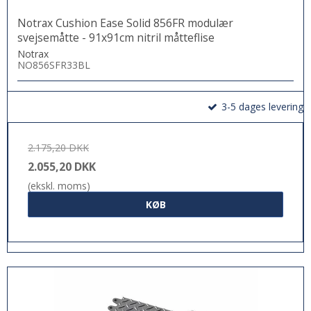
Notrax Cushion Ease Solid 856FR modulær
svejsemåtte - 91x91cm nitril måtteflise
Notrax
NO856SFR33BL
3-5 dages levering
2.175,20 DKK
2.055,20 DKK
(ekskl. moms)
KØB