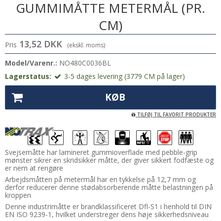
GUMMIMÅTTE METERMÅL (PR.
CM)
13,52 DKK
Pris
(ekskl. moms)
Model/Varenr.:
NO480C0036BL
Lagerstatus:
3-5 dages levering (3779 CM på lager)
KØB
TILFØJ TIL FAVORIT PRODUKTER
Svejsemåtte har lamineret gummioverflade med pebble-grip
mønster sikrer en skridsikker måtte, der giver sikkert fodfæste og
er nem at rengøre
Arbejdsmåtten på metermål har en tykkelse på 12,7 mm og
derfor reducerer denne stødabsorberende måtte belastningen på
kroppen
Denne industrimåtte er brandklassificeret Dfl-S1 i henhold til DIN
EN ISO 9239-1, hvilket understreger dens høje sikkerhedsniveau