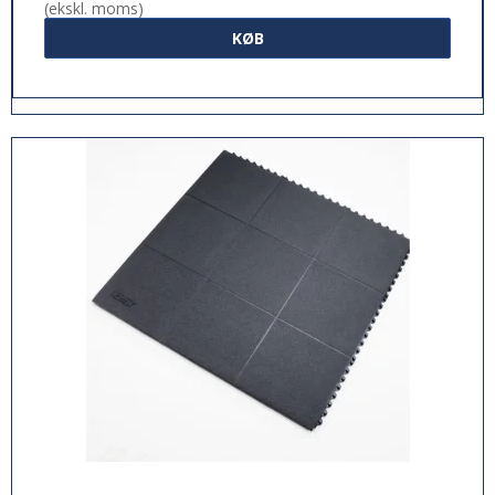
(ekskl. moms)
KØB