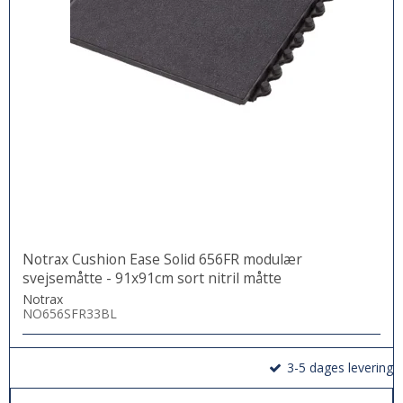
Notrax Cushion Ease Solid 656FR modulær
svejsemåtte - 91x91cm sort nitril måtte
Notrax
NO656SFR33BL
3-5 dages levering