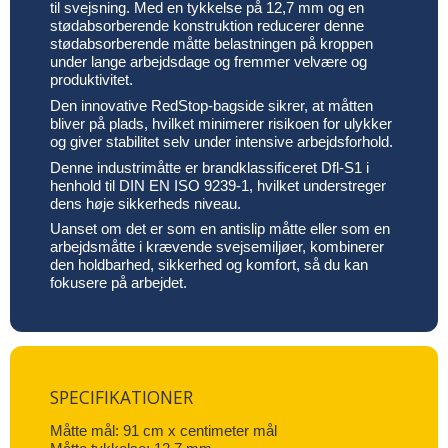
til svejsning. Med en tykkelse på 12,7 mm og en
stødabsorberende konstruktion reducerer denne
stødabsorberende måtte belastningen på kroppen
under lange arbejdsdage og fremmer velvære og
produktivitet.
Den innovative RedStop-bagside sikrer, at måtten
bliver på plads, hvilket minimerer risikoen for ulykker
og giver stabilitet selv under intensive arbejdsforhold.
Denne industrimåtte er brandklassificeret Dfl-S1 i
henhold til DIN EN ISO 9239-1, hvilket understreger
dens høje sikkerheds niveau.
Uanset om det er som en antislip måtte eller som en
arbejdsmåtte i krævende svejsemiljøer, kombinerer
den holdbarhed, sikkerhed og komfort, så du kan
fokusere på arbejdet.
SPECIFIKATIONER
Måtte mål: 91 cm x centimeter mål