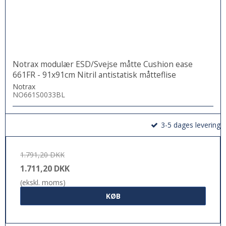
Notrax modulær ESD/Svejse måtte Cushion ease
661FR - 91x91cm Nitril antistatisk måtteflise
Notrax
NO661S0033BL
3-5 dages levering
1.791,20 DKK
1.711,20 DKK
(ekskl. moms)
KØB