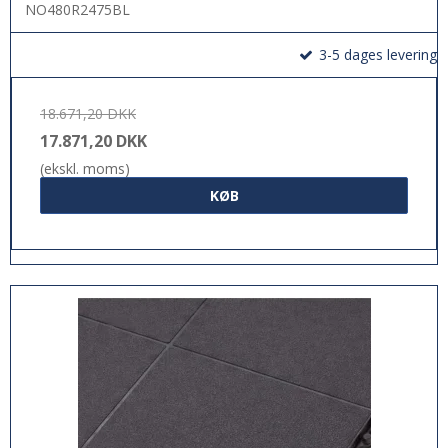
NO480R2475BL
3-5 dages levering
18.671,20 DKK
17.871,20 DKK
(ekskl. moms)
KØB