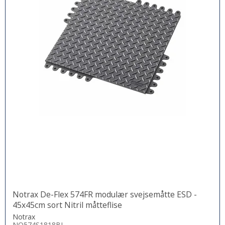
Notrax De-Flex 574FR modulær svejsemåtte ESD -
45x45cm sort Nitril måtteflise
Notrax
NO574S1818BL