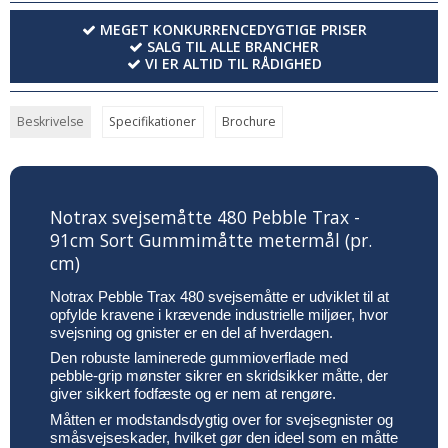
MEGET KONKURRENCEDYGTIGE PRISER
SALG TIL ALLE BRANCHER
VI ER ALTID TIL RÅDIGHED
Beskrivelse
Specifikationer
Brochure
Notrax svejsemåtte 480 Pebble Trax -
91cm Sort Gummimåtte metermål (pr.
cm)
Notrax Pebble Trax 480 svejsemåtte er udviklet til at
opfylde kravene i krævende industrielle miljøer, hvor
svejsning og gnister er en del af hverdagen.
Den robuste laminerede gummioverflade med
pebble-grip mønster sikrer en skridsikker måtte, der
giver sikkert fodfæste og er nem at rengøre.
Måtten er modstandsdygtig over for svejsegnister og
småsvejseskader, hvilket gør den ideel som en måtte