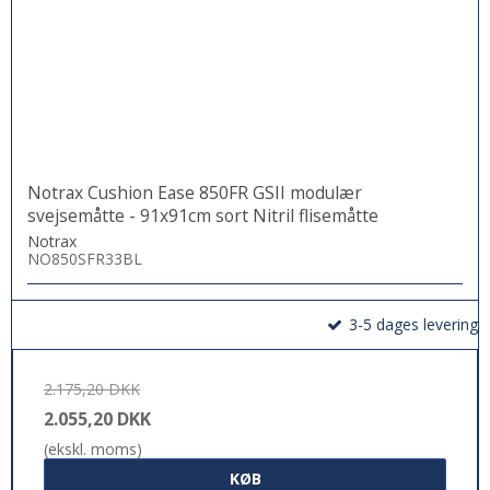
Notrax Cushion Ease 850FR GSII modulær
svejsemåtte - 91x91cm sort Nitril flisemåtte
Notrax
NO850SFR33BL
3-5 dages levering
2.175,20 DKK
2.055,20 DKK
(ekskl. moms)
KØB