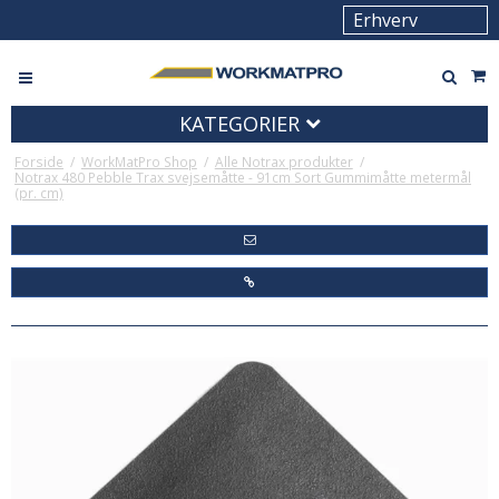
KATEGORIER
Forside
/
WorkMatPro Shop
/
Alle Notrax produkter
/
Notrax 480 Pebble Trax svejsemåtte - 91cm Sort Gummimåtte metermål
(pr. cm)