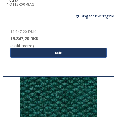
Notrax
NO113R0078AG
Ring for leveringstid
16.647,20 DKK
15.847,20 DKK
(ekskl. moms)
KØB