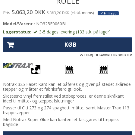
RULLE
5.063,20 DKK
Pris
5.383,20 DKK
(ekskl. moms)
✓ Fri fragt
Model/Varenr.:
NO325E0060BL
Lagerstatus:
3-5 dages levering (133 stk. på lager)
KØB
TILFØJ TIL FAVORIT PRODUKTER
Notrax 325 Faset Kant kan let påføres og giver på stedet skårede
tæpper og måtter et fabriksfærdigt look.
Slidstærkt vinyl fremstillet ved støbeproces, er denne skråkant
ideel til måtte- og tæppeafslutninger
Passer til Citi 273 og 274 spaghetti måtte, samt Master Trax 113
trappetæpper
Med Notrax Super Glue kan kanten let fastgøres til tæppets
bagside