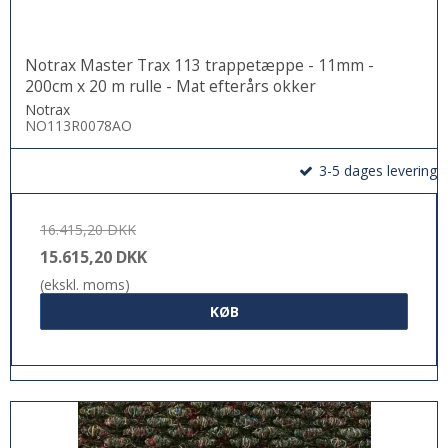
Notrax Master Trax 113 trappetæppe - 11mm -
200cm x 20 m rulle - Mat efterårs okker
Notrax
NO113R0078AO
3-5 dages levering
16.415,20 DKK
15.615,20 DKK
(ekskl. moms)
KØB