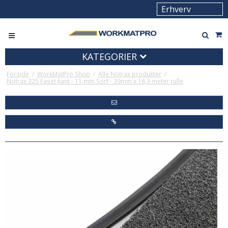
KATEGORIER
Forside
/
WorkMatPro Shop
/
Alle Notrax produkter
/
Notrax 325 Faset kant - 11 mm Sort - 39mm x 18,3 meter rulle