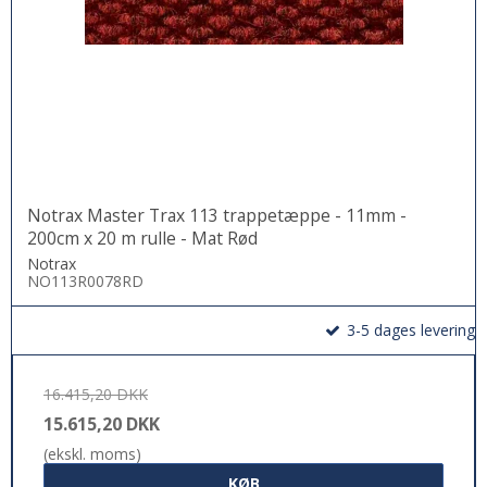
Notrax Master Trax 113 trappetæppe - 11mm -
200cm x 20 m rulle - Mat Rød
Notrax
NO113R0078RD
3-5 dages levering
16.415,20 DKK
15.615,20 DKK
(ekskl. moms)
KØB