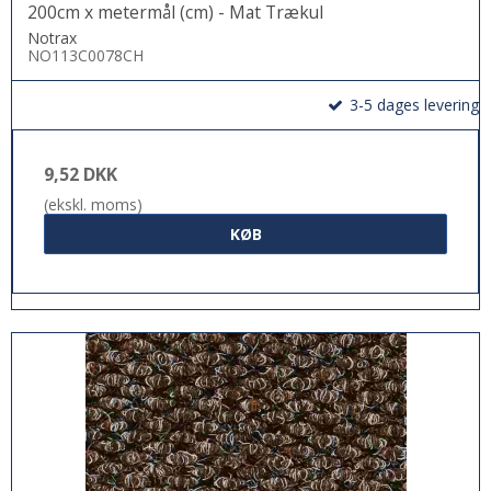
200cm x metermål (cm) - Mat Trækul
Notrax
NO113C0078CH
3-5 dages levering
9,52 DKK
(ekskl. moms)
KØB