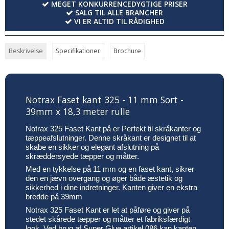
MEGET KONKURRENCEDYGTIGE PRISER
SALG TIL ALLE BRANCHER
VI ER ALTID TIL RÅDIGHED
Beskrivelse
Specifikationer
Brochure
Notrax Faset kant 325 - 11 mm Sort -
39mm x 18,3 meter rulle
Notrax 325 Faset Kant på er Perfekt til skråkanter og
tæppeafslutninger. Denne skråkant er designet til at
skabe en sikker og elegant afslutning på
skræddersyede tæpper og måtter.
Med en tykkelse på 11 mm og en faset kant, sikrer
den en jævn overgang og øger både æstetik og
sikkerhed i dine indretninger. Kanten giver en ekstra
bredde på 39mm
Notrax 325 Faset Kant er let at påføre og giver på
stedet skårede tæpper og måtter et fabriksfærdigt
look. Ved brug af Super Glue artikel 086 kan kanten