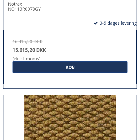
Notrax
NO113R0078GY
3-5 dages levering
16.415,20 DKK
15.615,20 DKK
(ekskl. moms)
KØB