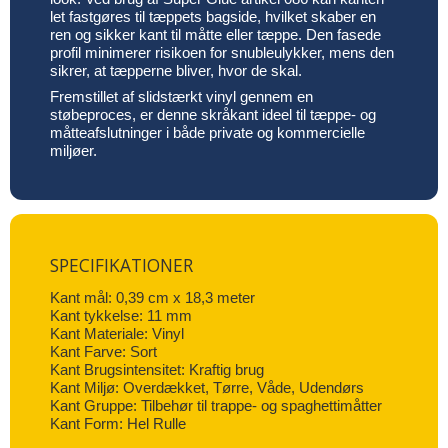
let fastgøres til tæppets bagside, hvilket skaber en
ren og sikker kant til måtte eller tæppe. Den fasede
profil minimerer risikoen for snubleulykker, mens den
sikrer, at tæpperne bliver, hvor de skal.
Fremstillet af slidstærkt vinyl gennem en
støbeproces, er denne skråkant ideel til tæppe- og
måtteafslutninger i både private og kommercielle
miljøer.
SPECIFIKATIONER
Kant mål: 0,39 cm x 18,3 meter
Kant tykkelse: 11 mm
Kant Materiale: Vinyl
Kant Farve: Sort
Kant Brugsintensitet: Kraftig brug
Kant Miljø: Overdækket, Tørre, Våde, Udendørs
Kant Gruppe: Tilbehør til trappe- og spaghettimåtter
Kant Form: Hel Rulle