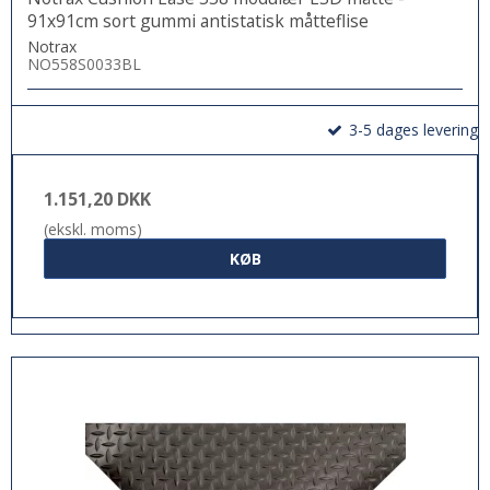
91x91cm sort gummi antistatisk måtteflise
Notrax
NO558S0033BL
3-5 dages levering
1.151,20 DKK
(ekskl. moms)
KØB