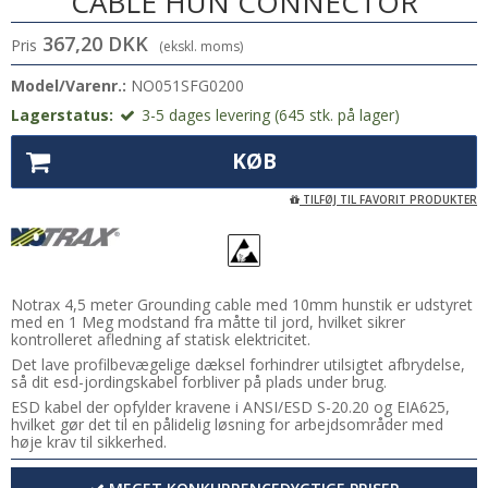
CABLE HUN CONNECTOR
367,20 DKK
Pris
(ekskl. moms)
Model/Varenr.:
NO051SFG0200
Lagerstatus:
3-5 dages levering (645 stk. på lager)
KØB
TILFØJ TIL FAVORIT PRODUKTER
Notrax 4,5 meter Grounding cable med 10mm hunstik er udstyret
med en 1 Meg modstand fra måtte til jord, hvilket sikrer
kontrolleret afledning af statisk elektricitet.
Det lave profilbevægelige dæksel forhindrer utilsigtet afbrydelse,
så dit esd-jordingskabel forbliver på plads under brug.
ESD kabel der opfylder kravene i ANSI/ESD S-20.20 og EIA625,
hvilket gør det til en pålidelig løsning for arbejdsområder med
høje krav til sikkerhed.