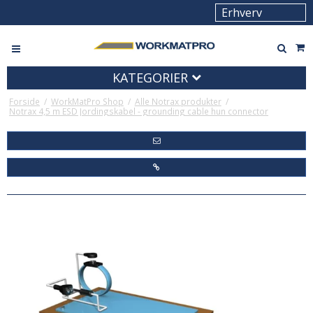
KATEGORIER
Forside
/
WorkMatPro Shop
/
Alle Notrax produkter
/
Notrax 4,5 m ESD Jordingskabel - grounding cable hun connector