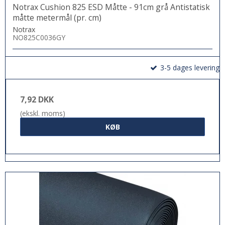
Notrax Cushion 825 ESD Måtte - 91cm grå Antistatisk
måtte metermål (pr. cm)
Notrax
NO825C0036GY
3-5 dages levering
7,92 DKK
(ekskl. moms)
KØB