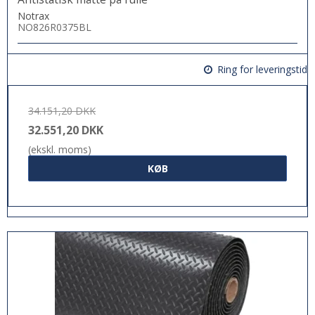
Notrax
NO826R0375BL
Ring for leveringstid
34.151,20 DKK
32.551,20 DKK
(ekskl. moms)
KØB