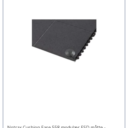
Notrax Cushion Ease 558 modulær ESD måtte -