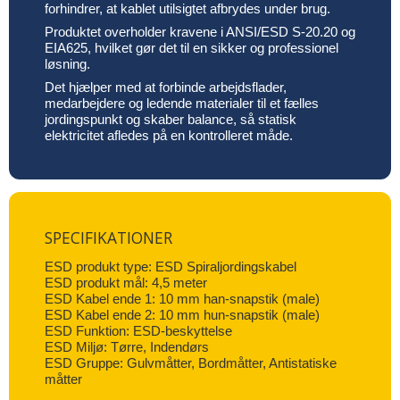
forhindrer, at kablet utilsigtet afbrydes under brug.
Produktet overholder kravene i ANSI/ESD S-20.20 og
EIA625, hvilket gør det til en sikker og professionel
løsning.
Det hjælper med at forbinde arbejdsflader,
medarbejdere og ledende materialer til et fælles
jordingspunkt og skaber balance, så statisk
elektricitet afledes på en kontrolleret måde.
SPECIFIKATIONER
ESD produkt type: ESD Spiraljordingskabel
ESD produkt mål: 4,5 meter
ESD Kabel ende 1: 10 mm han-snapstik (male)
ESD Kabel ende 2: 10 mm hun-snapstik (male)
ESD Funktion: ESD-beskyttelse
ESD Miljø: Tørre, Indendørs
ESD Gruppe: Gulvmåtter, Bordmåtter, Antistatiske
måtter