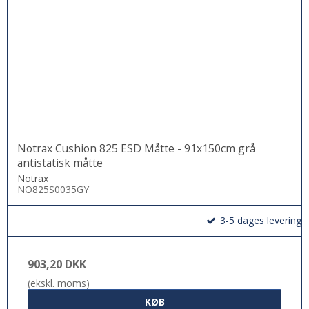
Notrax Cushion 825 ESD Måtte - 91x150cm grå
antistatisk måtte
Notrax
NO825S0035GY
3-5 dages levering
903,20 DKK
(ekskl. moms)
KØB