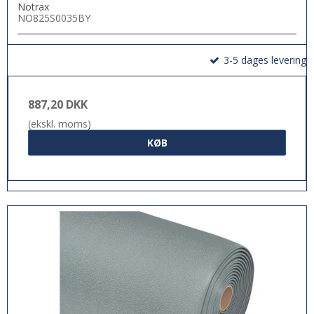
Notrax
NO825S0035BY
3-5 dages levering
887,20 DKK
(ekskl. moms)
KØB