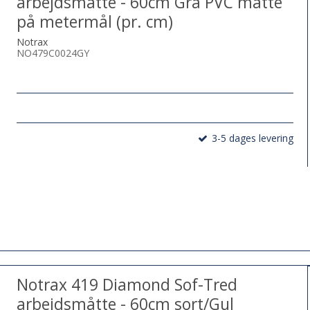
arbejdsmåtte - 60cm Grå PVC måtte
på metermål (pr. cm)
Notrax
NO479C0024GY
3-5 dages levering
Notrax 419 Diamond Sof-Tred
arbejdsmåtte - 60cm sort/Gul