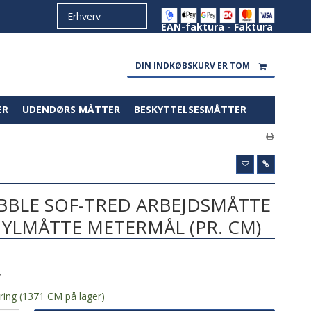
EAN-faktura - Faktura
DIN INDKØBSKURV ER TOM
ER
UDENDØRS MÅTTER
BESKYTTELSESMÅTTER
BBLE SOF-TRED ARBEJDSMÅTTE
NYLMÅTTE METERMÅL (PR. CM)
Y
ring (1371 CM på lager)