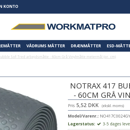
IN KONTO
REMÅTTER
VÅDRUMS MÅTTER
DRÆNMÅTTER
ESD-MÅTT
ubble Sof-Tred arbejdsmåtte - 60cm Grå Vinylmåtte metermål (pr. cm)
NOTRAX 417 BU
- 60CM GRÅ VI
5,52 DKK
Pris
(ekskl. moms)
Model/Varenr.:
NO417C0024G
Lagerstatus:
3-5 dages leve