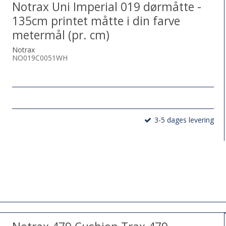
Notrax Uni Imperial 019 dørmåtte -
135cm printet måtte i din farve
metermål (pr. cm)
Notrax
NO019C0051WH
3-5 dages levering