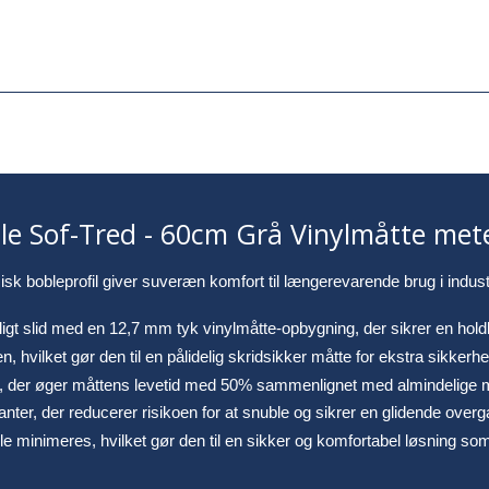
e Sof-Tred - 60cm Grå Vinylmåtte mete
 bobleprofil giver suveræn komfort til længerevarende brug i indust
igt slid med en 12,7 mm tyk vinylmåtte-opbygning, der sikrer en hold
n, hvilket gør den til en pålidelig skridsikker måtte for ekstra sikkerhe
 der øger måttens levetid med 50% sammenlignet med almindelige mi
ter, der reducerer risikoen for at snuble og sikrer en glidende overga
nuble minimeres, hvilket gør den til en sikker og komfortabel løsning