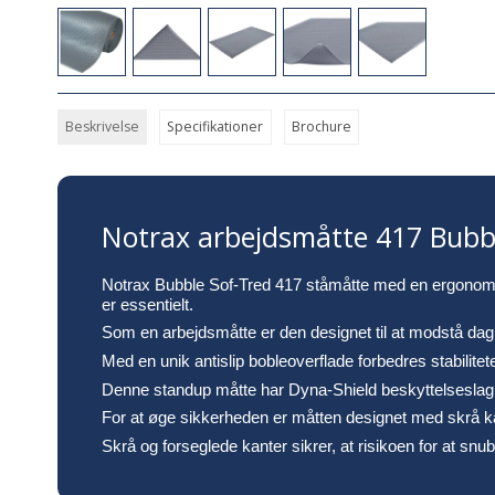
Beskrivelse
Specifikationer
Brochure
Notrax arbejdsmåtte 417 Bubbl
Notrax Bubble Sof-Tred 417 ståmåtte med en ergonomisk
er essentielt.
Som en arbejdsmåtte er den designet til at modstå dagl
Med en unik antislip bobleoverflade forbedres stabilitete
Denne standup måtte har Dyna-Shield beskyttelseslag,
For at øge sikkerheden er måtten designet med skrå kan
Skrå og forseglede kanter sikrer, at risikoen for at s