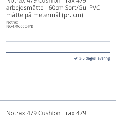
Notrax 479 Cushion Trax 479
arbejdsmåtte - 60cm Sort/Gul PVC
måtte på metermål (pr. cm)
Notrax
NO479C0024YB
3-5 dages levering
Notrax 479 Cushion Trax 479