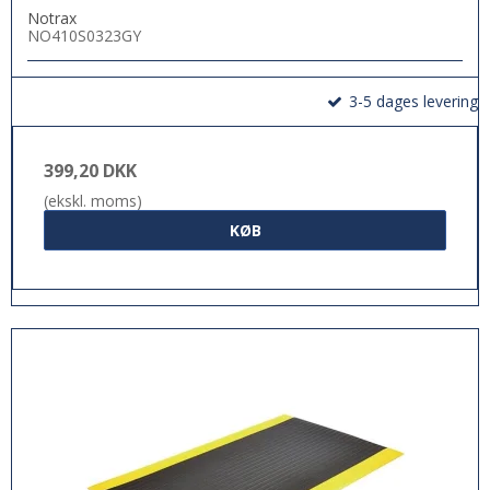
Notrax
NO410S0323GY
3-5 dages levering
399,20 DKK
(ekskl. moms)
KØB