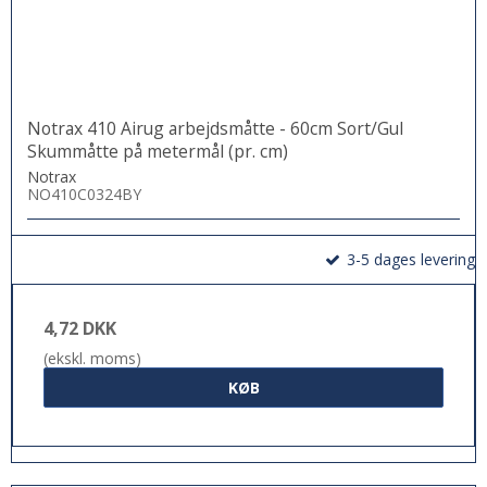
Notrax 410 Airug arbejdsmåtte - 60cm Sort/Gul
Skummåtte på metermål (pr. cm)
Notrax
NO410C0324BY
3-5 dages levering
4,72 DKK
(ekskl. moms)
KØB