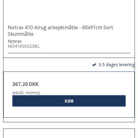
Notrax 410 Airug arbejdsmåtte - 60x91cm Sort
Skummåtte
Notrax
NO410S0323BL
3-5 dages levering
367,20 DKK
(ekskl. moms)
KØB