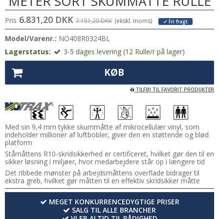
METER SORT SKUMMÅTTE RULLE
6.831,20 DKK
Pris
7.151,20 DKK
(ekskl. moms)
✓ Fri fragt
Model/Varenr.:
NO408R0324BL
Lagerstatus:
3-5 dages levering (12 Rulle/r på lager)
KØB
TILFØJ TIL FAVORIT PRODUKTER
Med sin 9,4 mm tykke skummåtte af mikrocellulær vinyl, som
indeholder millioner af luftbobler, giver den en støttende og blød
platform
Ståmåttens R10-skridsikkerhed er certificeret, hvilket gør den til en
sikker løsning i miljøer, hvor medarbejdere står op i længere tid
Det ribbede mønster på arbejdsmåttens overflade bidrager til
ekstra greb, hvilket gør måtten til en effektiv skridsikker måtte
MEGET KONKURRENCEDYGTIGE PRISER
SALG TIL ALLE BRANCHER
VI ER ALTID TIL RÅDIGHED