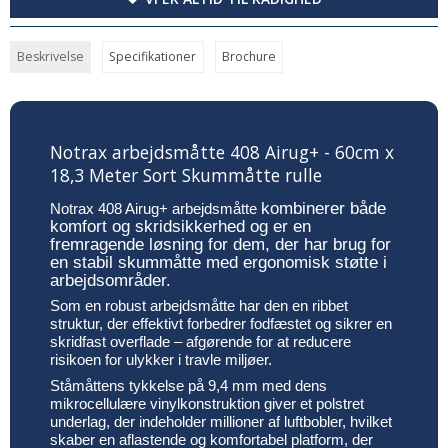
Beskrivelse
Specifikationer
Brochure
Notrax arbejdsmåtte 408 Airug+ - 60cm x
18,3 Meter Sort Skummåtte rulle
kombinerer både
Notrax 408 Airug+ arbejdsmåtte
komfort og skridsikkerhed og er en
fremragende løsning for dem, der har brug for
en stabil skummåtte med ergonomisk støtte i
arbejdsområder.
Som en robust arbejdsmåtte har den en ribbet
struktur, der effektivt forbedrer fodfæstet og sikrer en
skridfast overflade – afgørende for at reducere
risikoen for ulykker i travle miljøer.
Ståmåttens tykkelse på 9,4 mm med dens
mikrocellulære vinylkonstruktion giver et polstret
underlag, der indeholder millioner af luftbobler, hvilket
skaber en aflastende og komfortabel platform, der