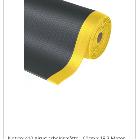
Notrax 410 Airug arbejdsmåtte - 60cm x 18,3 Meter