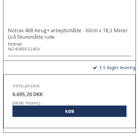
Notrax 408 Airug+ arbejdsmåtte - 60cm x 18,3 Meter
Grå Skummåtte rulle
Notrax
NO408R0324GY
3-5 dages levering
7.015,20 DKK
6.695,20 DKK
(ekskl. moms)
KØB