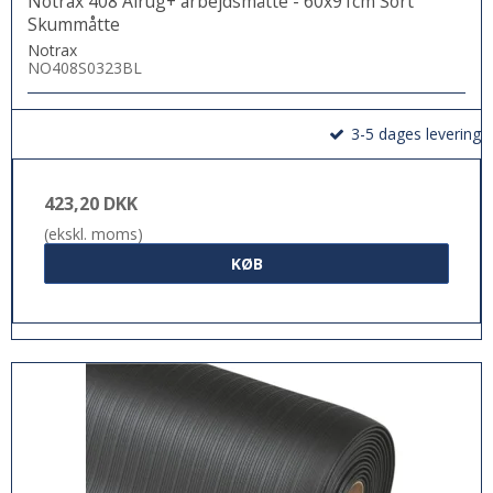
Notrax 408 Airug+ arbejdsmåtte - 60x91cm Sort
Skummåtte
Notrax
NO408S0323BL
3-5 dages levering
423,20 DKK
(ekskl. moms)
KØB