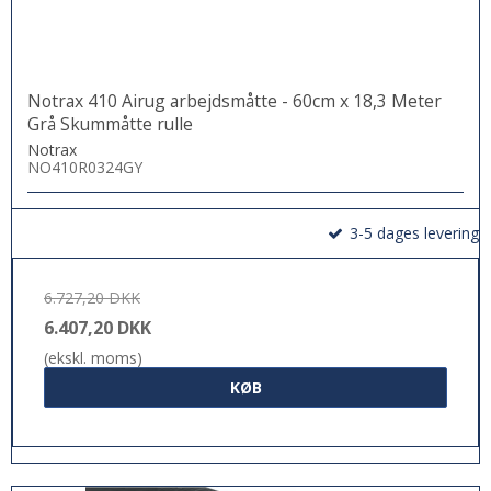
Notrax 410 Airug arbejdsmåtte - 60cm x 18,3 Meter
Grå Skummåtte rulle
Notrax
NO410R0324GY
3-5 dages levering
6.727,20 DKK
6.407,20 DKK
(ekskl. moms)
KØB