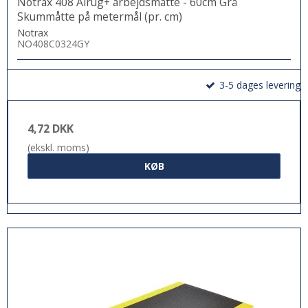
Notrax 408 Airug+ arbejdsmåtte - 60cm Grå
Skummåtte på metermål (pr. cm)
Notrax
NO408C0324GY
3-5 dages levering
4,72 DKK
(ekskl. moms)
KØB