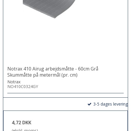
Notrax 410 Airug arbejdsmåtte - 60cm Grå
Skummåtte på metermål (pr. cm)
Notrax
NO410C0324GY
3-5 dages levering
4,72 DKK
(ekskl. moms)