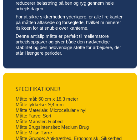
reducerer belastning på ben og ryg gennem hele
arbejdsdagen.
For at sikre sikkerheden yderligere, er alle fire kanter
på måtten affasede og forseglede, hvilket minimerer
risikoen for at snuble over kanterne.
Denne antislip måtte er perfekt til mellemstore
arbejdsopgaver og giver både den nødvendige
stabilitet og den nødvendige støtte for arbejdere, der
står i længere perioder.
SPECIFIKATIONER
Måtte mål: 60 cm x 18,3 meter
Måtte tykkelse: 9,4 mm
Måtte Materiale: Microcellular vinyl
Måtte Farve: Sort
Måtte Mønster: Ribbed
Måtte Brugsintensitet: Medium Brug
Måtte Miljø: Tørre
Måtte Gruppe: Anti-træthed, Ergonomisk, Sikkerhed