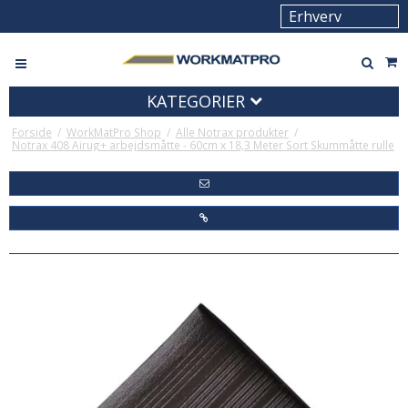
KATEGORIER
Forside
/
WorkMatPro Shop
/
Alle Notrax produkter
/
Notrax 408 Airug+ arbejdsmåtte - 60cm x 18,3 Meter Sort Skummåtte rulle