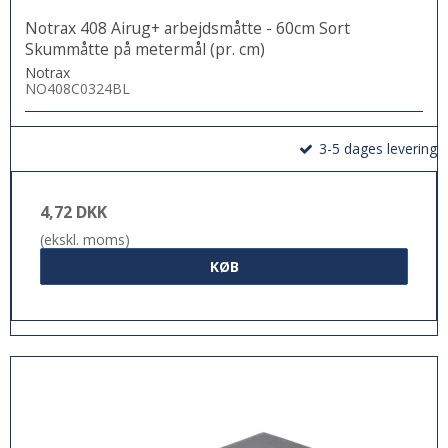
Notrax 408 Airug+ arbejdsmåtte - 60cm Sort
Skummåtte på metermål (pr. cm)
Notrax
NO408C0324BL
3-5 dages levering
4,72 DKK
(ekskl. moms)
KØB