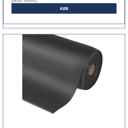
(ekskl. moms)
KØB