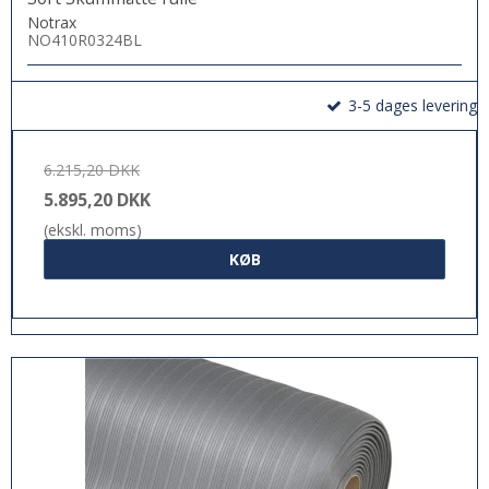
Notrax
NO410R0324BL
3-5 dages levering
6.215,20 DKK
5.895,20 DKK
(ekskl. moms)
KØB