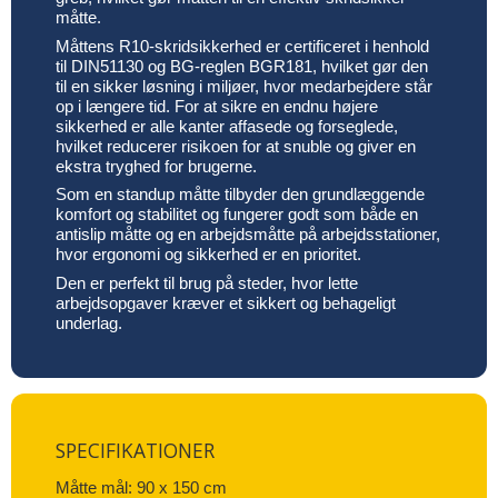
måtte.
Måttens R10-skridsikkerhed er certificeret i henhold
til DIN51130 og BG-reglen BGR181, hvilket gør den
til en sikker løsning i miljøer, hvor medarbejdere står
op i længere tid. For at sikre en endnu højere
sikkerhed er alle kanter affasede og forseglede,
hvilket reducerer risikoen for at snuble og giver en
ekstra tryghed for brugerne.
Som en standup måtte tilbyder den grundlæggende
komfort og stabilitet og fungerer godt som både en
antislip måtte og en arbejdsmåtte på arbejdsstationer,
hvor ergonomi og sikkerhed er en prioritet.
Den er perfekt til brug på steder, hvor lette
arbejdsopgaver kræver et sikkert og behageligt
underlag.
SPECIFIKATIONER
Måtte mål: 90 x 150 cm