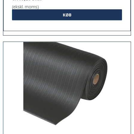
(ekskl. moms)
KØB