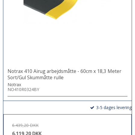
Notrax 410 Airug arbejdsmåtte - 60cm x 18,3 Meter
Sort/Gul Skummåtte rulle
Notrax
NO410R0324BY
3-5 dages levering
6.439,20 DKK
6.119,20 DKK