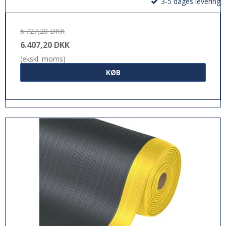
3-5 dages levering
6.727,20 DKK
6.407,20 DKK
(ekskl. moms)
KØB