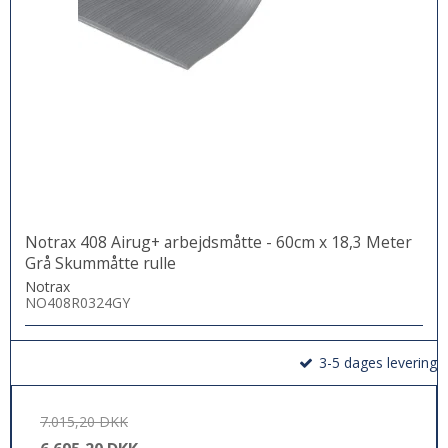
Notrax 408 Airug+ arbejdsmåtte - 60cm x 18,3 Meter
Grå Skummåtte rulle
Notrax
NO408R0324GY
3-5 dages levering
7.015,20 DKK