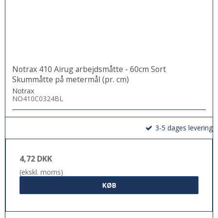
Notrax 410 Airug arbejdsmåtte - 60cm Sort
Skummåtte på metermål (pr. cm)
Notrax
NO410C0324BL
3-5 dages levering
4,72 DKK
(ekskl. moms)
KØB