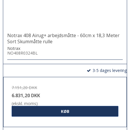
Notrax 408 Airug+ arbejdsmåtte - 60cm x 18,3 Meter
Sort Skummåtte rulle
Notrax
NO408R0324BL
3-5 dages levering
7.151,20 DKK
6.831,20 DKK
(ekskl. moms)
KØB