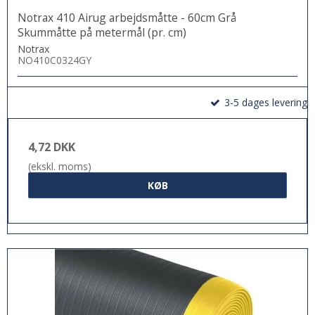
Notrax 410 Airug arbejdsmåtte - 60cm Grå
Skummåtte på metermål (pr. cm)
Notrax
NO410C0324GY
3-5 dages levering
4,72 DKK
(ekskl. moms)
KØB