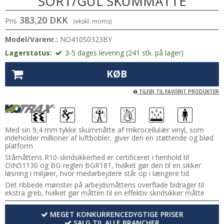
SORT/GUL SKUMMÅTTE
383,20 DKK
Pris
(ekskl. moms)
Model/Varenr.:
NO410S0323BY
Lagerstatus:
3-5 dages levering (241 stk. på lager)
KØB
TILFØJ TIL FAVORIT PRODUKTER
Med sin 9,4 mm tykke skummåtte af mikrocellulær vinyl, som
indeholder millioner af luftbobler, giver den en støttende og blød
platform
Ståmåttens R10-skridsikkerhed er certificeret i henhold til
DIN51130 og BG-reglen BGR181, hvilket gør den til en sikker
løsning i miljøer, hvor medarbejdere står op i længere tid
Det ribbede mønster på arbejdsmåttens overflade bidrager til
ekstra greb, hvilket gør måtten til en effektiv skridsikker måtte
MEGET KONKURRENCEDYGTIGE PRISER
SALG TIL ALLE BRANCHER