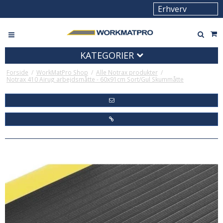
KATEGORIER
Forside
/
WorkMatPro Shop
/
Alle Notrax produkter
/
Notrax 410 Airug arbejdsmåtte - 60x91cm Sort/Gul Skummåtte