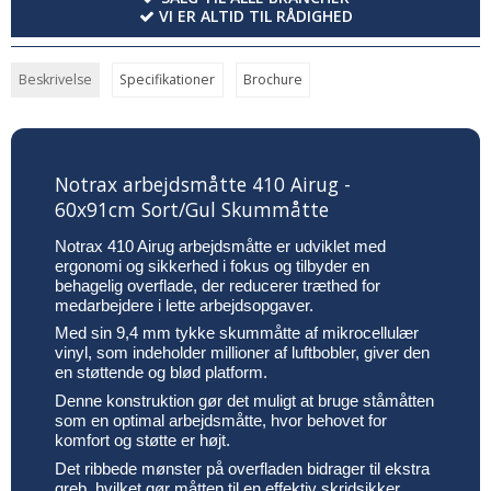
VI ER ALTID TIL RÅDIGHED
Beskrivelse
Specifikationer
Brochure
Notrax arbejdsmåtte 410 Airug -
60x91cm Sort/Gul Skummåtte
Notrax 410 Airug arbejdsmåtte er udviklet med
ergonomi og sikkerhed i fokus og tilbyder en
behagelig overflade, der reducerer træthed for
medarbejdere i lette arbejdsopgaver.
Med sin 9,4 mm tykke skummåtte af mikrocellulær
vinyl, som indeholder millioner af luftbobler, giver den
en støttende og blød platform.
Denne konstruktion gør det muligt at bruge ståmåtten
som en optimal arbejdsmåtte, hvor behovet for
komfort og støtte er højt.
Det ribbede mønster på overfladen bidrager til ekstra
greb, hvilket gør måtten til en effektiv skridsikker