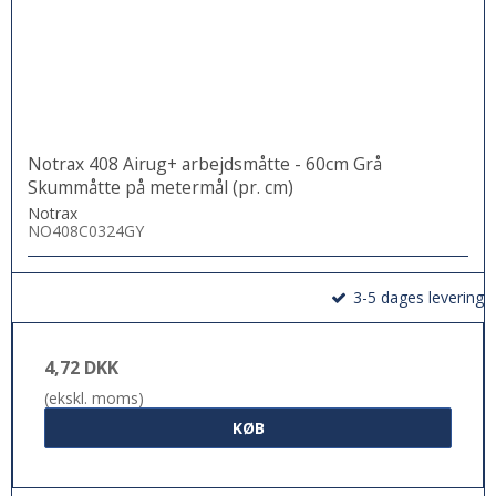
Notrax 408 Airug+ arbejdsmåtte - 60cm Grå
Skummåtte på metermål (pr. cm)
Notrax
NO408C0324GY
3-5 dages levering
4,72 DKK
(ekskl. moms)
KØB