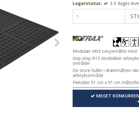
Lagerstatus:
3-5 dages lever
STK
Modulær nitril svejsemåtte med 
Grip-step R13 skridsikker arbejdsm
områder
De store huller i drænmåtten sikre
arbejdsområde
Fleksible 91 cm x 91 cm måttefli
MEGET KONKURRENC