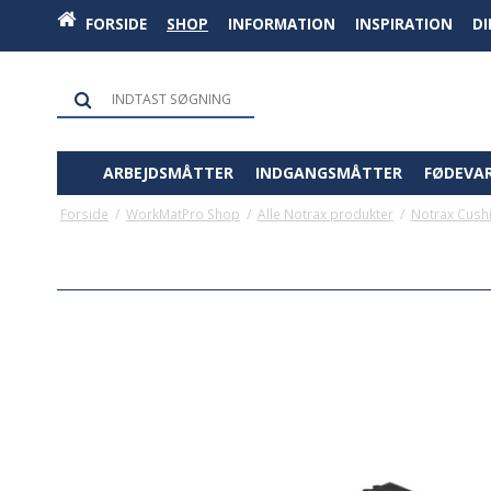
FORSIDE
SHOP
INFORMATION
INSPIRATION
D
ARBEJDSMÅTTER
INDGANGSMÅTTER
FØDEVA
Forside
/
WorkMatPro Shop
/
Alle Notrax produkter
/
Notrax Cushi