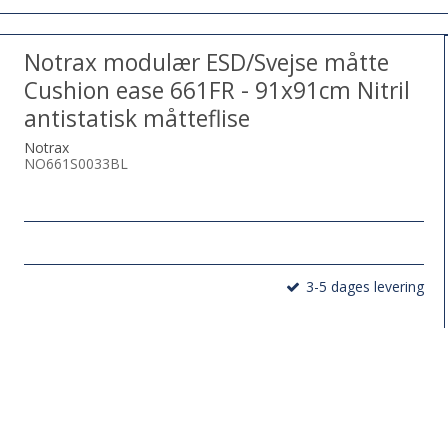
Notrax modulær ESD/Svejse måtte
Cushion ease 661FR - 91x91cm Nitril
antistatisk måtteflise
Notrax
NO661S0033BL
3-5 dages levering