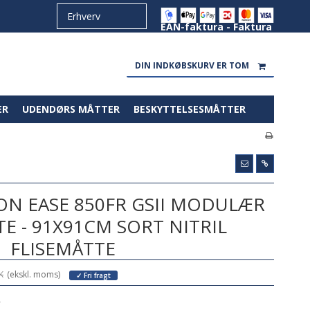
EAN-faktura - Faktura
DIN INDKØBSKURV ER TOM
ER
UDENDØRS MÅTTER
BESKYTTELSESMÅTTER
N EASE 850FR GSII MODULÆR
E - 91X91CM SORT NITRIL
FLISEMÅTTE
K
(ekskl. moms)
✓ Fri fragt
L