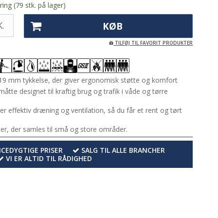
ing (79 stk. på lager)
.
KØB
TILFØJ TIL FAVORIT PRODUKTER
19 mm tykkelse, der giver ergonomisk støtte og komfort
åtte designet til kraftig brug og trafik i våde og tørre
r effektiv dræning og ventilation, så du får et rent og tørt
ser, der samles til små og store områder.
EDYGTIGE PRISER
SALG TIL ALLE BRANCHER
VI ER ALTID TIL RÅDIGHED