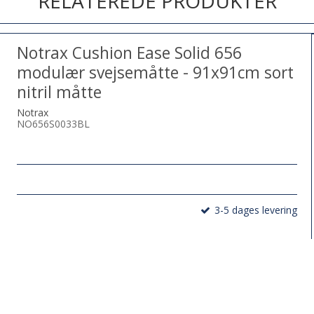
RELATEREDE PRODUKTER
Notrax Cushion Ease Solid 656
modulær svejsemåtte - 91x91cm sort
nitril måtte
Notrax
NO656S0033BL
3-5 dages levering