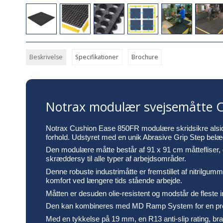
Beskrivelse
Specifikationer
Brochure
Notrax modulær svejsemåtte Cu
Notrax Cushion Ease 850FR modulære skridsikre alsidig
forhold. Udstyret med en unik Abrasive Grip Step belægn
Den modulære måtte består af 91 x 91 cm måttefliser, de
skræddersy til alle typer af arbejdsområder.
Denne robuste industrimåtte er fremstillet af nitrilgumm
komfort ved længere tids stående arbejde.
Måtten er desuden olie-resistent og modstår de fleste i
Den kan kombineres med MD Ramp System for en professi
Med en tykkelse på 19 mm, en R13 anti-slip rating, brand