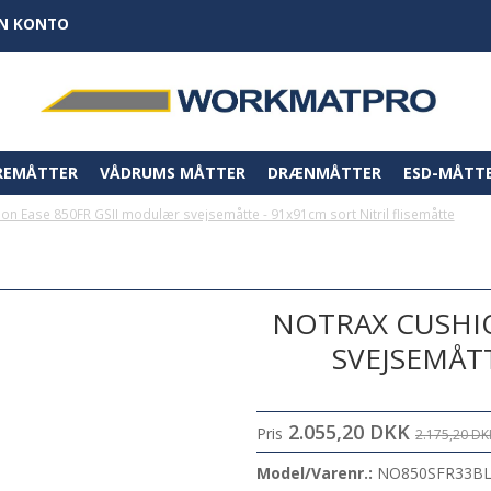
IN KONTO
REMÅTTER
VÅDRUMS MÅTTER
DRÆNMÅTTER
ESD-MÅTT
on Ease 850FR GSII modulær svejsemåtte - 91x91cm sort Nitril flisemåtte
NOTRAX CUSHIO
SVEJSEMÅTT
2.055,20 DKK
Pris
2.175,20 DK
Model/Varenr.:
NO850SFR33B