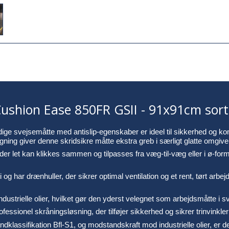
shion Ease 850FR GSII - 91x91cm sort N
e svejsemåtte med antislip-egenskaber er ideel til sikkerhed og kom
ing giver denne skridsikre måtte ekstra greb i særligt glatte omgivel
r let kan klikkes sammen og tilpasses fra væg-til-væg eller i ø-format
i og har drænhuller, der sikrer optimal ventilation og et rent, tørt arb
ndustrielle olier, hvilket gør den yderst velegnet som arbejdsmåtte i 
onel skråningsløsning, der tilføjer sikkerhed og sikrer trinvinkler 
klassifikation Bfl-S1, og modstandskraft mod industrielle olier, er den