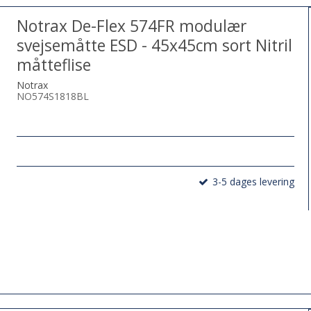
Notrax De-Flex 574FR modulær
svejsemåtte ESD - 45x45cm sort Nitril
måtteflise
Notrax
NO574S1818BL
3-5 dages levering