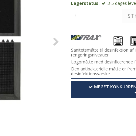
Lagerstatus:
3-5 dages lever
STK
Sanitetsmåtte til desinfektion af
rengøringsniveauer
Logomåtte med desinficerende 
Den antibakterielle måtte er frems
desinfektionsvæske
MEGET KONKURRENC