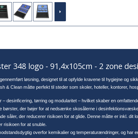
ter 348 logo - 91,4x105cm - 2 zone des
nnemført løsning, designet til at opfylde kravene til hygiejne og sik
 & Clean måtte perfekt til steder som skoler, hoteller, kontorer, hosp
 – desinficering, tørring og modularitet – hvilket skaber en omfattende
e børster, der bøjer for at nedsænke skosålerne i desinfektionsvæske
de såler, der reducerer risikoen for at glide. Denne måtte er inkl. dit 
 risikoen for at snuble.
modstandsdygtig overfor kemikalier og temperaturændringer, og har 