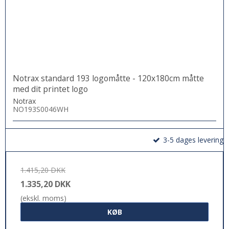
Notrax standard 193 logomåtte - 120x180cm måtte
med dit printet logo
Notrax
NO193S0046WH
3-5 dages levering
1.415,20 DKK
1.335,20 DKK
(ekskl. moms)
KØB