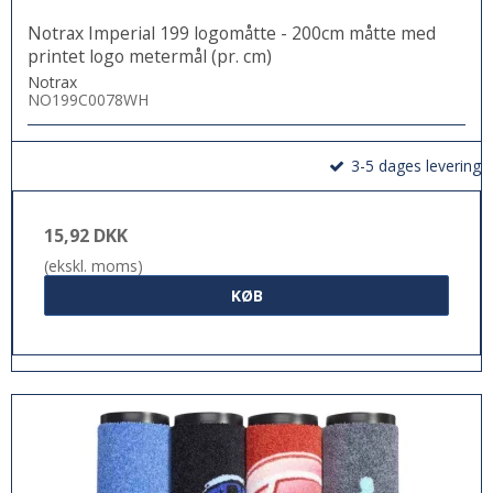
Notrax Imperial 199 logomåtte - 200cm måtte med
printet logo metermål (pr. cm)
Notrax
NO199C0078WH
3-5 dages levering
15,92 DKK
(ekskl. moms)
KØB