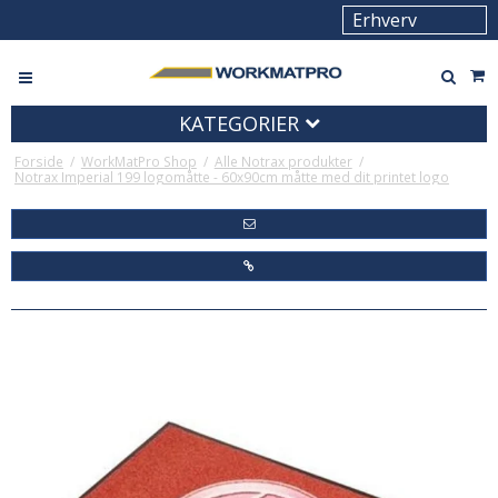
KATEGORIER
Forside
/
WorkMatPro Shop
/
Alle Notrax produkter
/
Notrax Imperial 199 logomåtte - 60x90cm måtte med dit printet logo