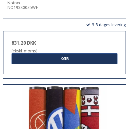
Notrax
NO193S0035WH
3-5 dages levering
831,20 DKK
(ekskl. moms)
KØB