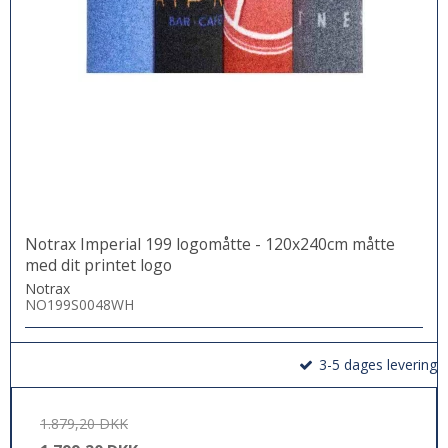
Notrax Imperial 199 logomåtte - 120x240cm måtte
med dit printet logo
Notrax
NO199S0048WH
3-5 dages levering
1.879,20 DKK