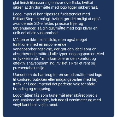
glat finish tilpasser sig enhver overflade, hvilket
sikrer, at din dørmåtte med logo ligger sikkert fast.
Logo Imperial kan tilpasses fuldstændigt med
BrilliantStep-teknologi, hvilket gør det muligt at opnå
avancerede 3D-effekter, præcise linjer og
farvenuancer, så din gulvmåtte med logo bliver en
unik del af din virksomhed.
Måtten er ikke blot stilfuld, men også meget
funktionel med en imponerende
vandabsorberingsevne, der gør den ideel som en
absorberende måtte til alle typer indgangspartier. Med
en tykkelse på 7 mm kombinerer den komfort og
effektiv snavsopsamling, hvilket sikrer et rent og
præsentabelt miljø.
Uanset om du har brug for en smudsmåtte med logo
til kontoret, butikken eller indgangspartier med høj
trafik, er Logo Imperial det perfekte valg for både
branding og rengøring.
Logomåtten fås som faste mål eller skåret præcis
den ønskede længde, helt ned til centimeter og med
vinyl kant hele vejen rundt.