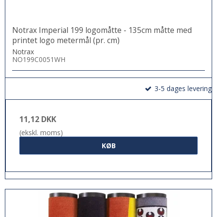
Notrax Imperial 199 logomåtte - 135cm måtte med
printet logo metermål (pr. cm)
Notrax
NO199C0051WH
3-5 dages levering
11,12 DKK
(ekskl. moms)
KØB