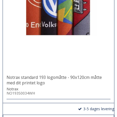
Notrax standard 193 logomåtte - 90x120cm måtte
med dit printet logo
Notrax
NO193S0034WH
3-5 dages levering