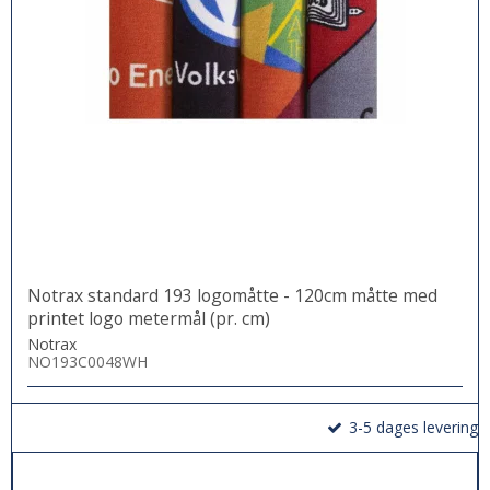
Notrax standard 193 logomåtte - 120cm måtte med
printet logo metermål (pr. cm)
Notrax
NO193C0048WH
3-5 dages levering