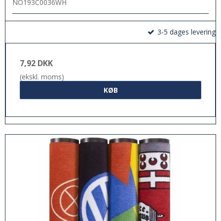
NO193C0036WH
3-5 dages levering
7,92 DKK
(ekskl. moms)
KØB