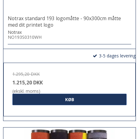
Notrax standard 193 logomåtte - 90x300cm måtte
med dit printet logo
Notrax
NO193S0310WH
3-5 dages levering
1.295,20 DKK
1.215,20 DKK
(ekskl. moms)
KØB