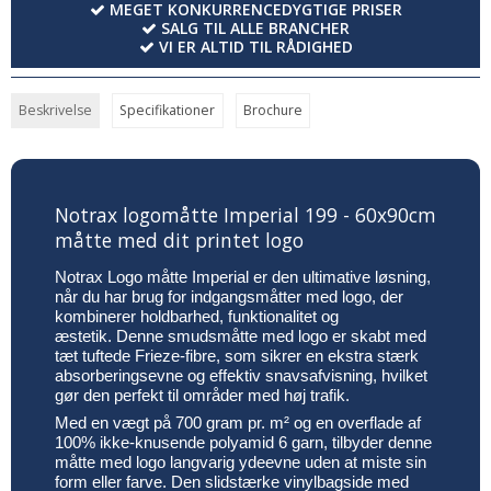
MEGET KONKURRENCEDYGTIGE PRISER
SALG TIL ALLE BRANCHER
VI ER ALTID TIL RÅDIGHED
Beskrivelse
Specifikationer
Brochure
Notrax logomåtte Imperial 199 - 60x90cm
måtte med dit printet logo
Notrax Logo måtte Imperial er den ultimative løsning,
når du har brug for indgangsmåtter med logo, der
kombinerer holdbarhed, funktionalitet og
æstetik. Denne smudsmåtte med logo er skabt med
tæt tuftede Frieze-fibre, som sikrer en ekstra stærk
absorberingsevne og effektiv snavsafvisning, hvilket
gør den perfekt til områder med høj trafik.
Med en vægt på 700 gram pr. m² og en overflade af
100% ikke-knusende polyamid 6 garn, tilbyder denne
måtte med logo langvarig ydeevne uden at miste sin
form eller farve. Den slidstærke vinylbagside med