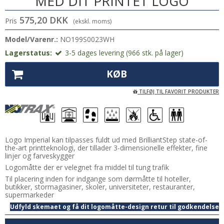
MED DIT PRINTET LOGO
575,20 DKK
Pris
(ekskl. moms)
Model/Varenr.:
NO199S0023WH
Lagerstatus:
3-5 dages levering (966 stk. på lager)
KØB
TILFØJ TIL FAVORIT PRODUKTER
Logo Imperial kan tilpasses fuldt ud med BrilliantStep state-of-
the-art printteknologi, der tillader 3-dimensionelle effekter, fine
linjer og farveskygger
Logomåtte der er velegnet fra middel til tung trafik
Til placering inden for indgange som dørmåtte til hoteller,
butikker, stormagasiner, skoler, universiteter, restauranter,
supermarkeder
Udfyld skemaet og få dit logomåtte-design retur til godkendelse