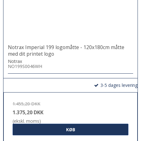
Notrax Imperial 199 logomåtte - 120x180cm måtte
med dit printet logo
Notrax
NO199S0046WH
3-5 dages levering
1.455,20 DKK
1.375,20 DKK
(ekskl. moms)
KØB