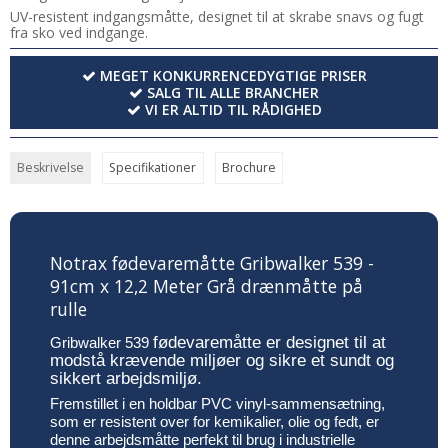
UV-resistent indgangsmåtte, designet til at skrabe snavs og fugt
fra sko ved indgange.
MEGET KONKURRENCEDYGTIGE PRISER
SALG TIL ALLE BRANCHER
VI ER ALTID TIL RÅDIGHED
Beskrivelse
Specifikationer
Brochure
Notrax fødevaremåtte Gribwalker 539 -
91cm x 12,2 Meter Grå drænmåtte på
rulle
fødevaremåtte er designet til at
Gribwalker 539
modstå krævende miljøer og sikre et sundt og
sikkert arbejdsmiljø.
Fremstillet i en holdbar PVC vinyl-sammensætning,
som er resistent over for kemikalier, olie og fedt, er
denne arbejdsmåtte perfekt til brug i industrielle