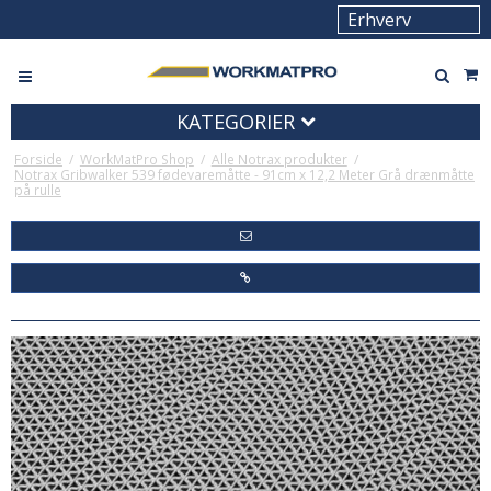
KATEGORIER
Forside
/
WorkMatPro Shop
/
Alle Notrax produkter
/
Notrax Gribwalker 539 fødevaremåtte - 91cm x 12,2 Meter Grå drænmåtte
på rulle