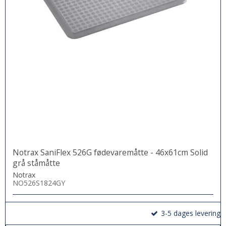
Notrax SaniFlex 526G fødevaremåtte - 46x61cm Solid
grå ståmåtte
Notrax
NO526S1824GY
3-5 dages levering