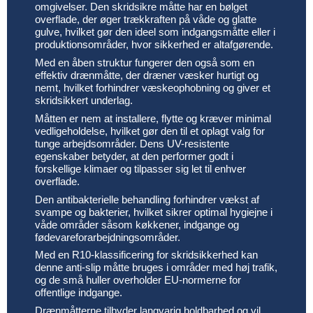
omgivelser. Den skridsikre måtte har en bølget
overflade, der øger trækkraften på våde og glatte
gulve, hvilket gør den ideel som indgangsmåtte eller i
produktionsområder, hvor sikkerhed er altafgørende.
Med en åben struktur fungerer den også som en
effektiv drænmåtte, der dræner væsker hurtigt og
nemt, hvilket forhindrer væskeophobning og giver et
skridsikkert underlag.
Måtten er nem at installere, flytte og kræver minimal
vedligeholdelse, hvilket gør den til et oplagt valg for
tunge arbejdsområder. Dens UV-resistente
egenskaber betyder, at den performer godt i
forskellige klimaer og tilpasser sig let til enhver
overflade.
Den antibakterielle behandling forhindrer vækst af
svampe og bakterier, hvilket sikrer optimal hygiejne i
våde områder såsom køkkener, indgange og
fødevareforarbejdningsområder.
Med en R10-klassificering for skridsikkerhed kan
denne anti-slip måtte bruges i områder med høj trafik,
og de små huller overholder EU-normerne for
offentlige indgange.
Drænmåtterne tilbyder langvarig holdbarhed og vil