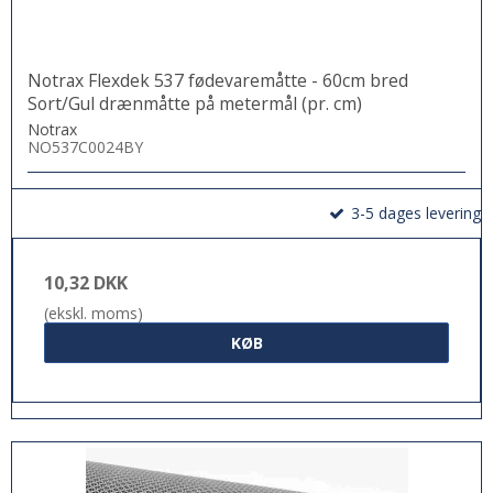
Notrax Flexdek 537 fødevaremåtte - 60cm bred
Sort/Gul drænmåtte på metermål (pr. cm)
Notrax
NO537C0024BY
3-5 dages levering
10,32 DKK
(ekskl. moms)
KØB