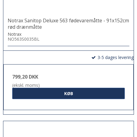
Notrax Sanitop Deluxe 563 fødevaremåtte - 91x152cm
rød drænmåtte
Notrax
NO563S0035BL
3-5 dages levering
799,20 DKK
(ekskl. moms)
KØB