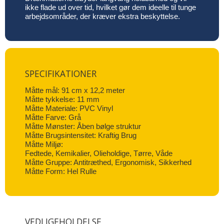
ikke flade ud over tid, hvilket gør dem ideelle til tunge
arbejdsområder, der kræver ekstra beskyttelse.
SPECIFIKATIONER
Måtte mål: 91 cm x 12,2 meter
Måtte tykkelse: 11 mm
Måtte Materiale: PVC Vinyl
Måtte Farve: Grå
Måtte Mønster: Åben bølge struktur
Måtte Brugsintensitet: Kraftig Brug
Måtte Miljø:
Fedtede, Kemikalier, Olieholdige, Tørre, Våde
Måtte Gruppe: Antitræthed, Ergonomisk, Sikkerhed
Måtte Form: Hel Rulle
VEDLIGEHOLDELSE