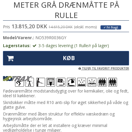
METER GRÅ DRÆNMÅTTE PÅ
RULLE
13.815,20 DKK
Pris
14.615,20 DKK
(ekskl. moms)
✓ Fri fragt
Model/Varenr.:
NO539R0036GY
Lagerstatus:
3-5 dages levering (1 Rulle/r på lager)
KØB
TILFØJ TIL FAVORIT PRODUKTER
Fødevaremåtte modstandsdygtig over for kemikalier, olie og fedt,
ideel til køkkener.
Skridsikker måtte med R10 anti-slip for øget sikkerhed på våde og
glatte gulve.
Drænmåtter med åben struktur for effektiv væskedræn og
hygiejnisk arbejdsområde.
Arbejdsmåtte der er let at installere og kræver minimal
vedligeholdelse i tunge miljøer.