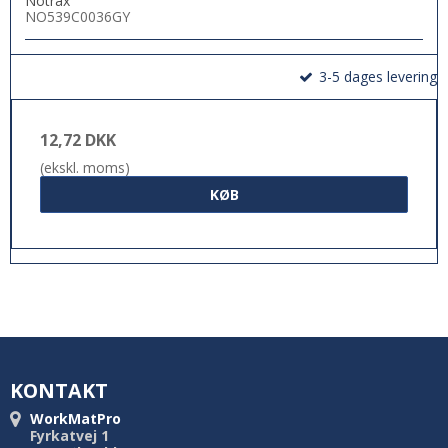
Notrax
NO539C0036GY
3-5 dages levering
12,72 DKK
(ekskl. moms)
KØB
KONTAKT
WorkMatPro
Fyrkatvej 1