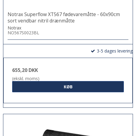
Notrax Superflow XT567 fødevaremåtte - 60x90cm
sort vendbar nitril drænmåtte
Notrax
NO567S0023BL
3-5 dages levering
655,20 DKK
(ekskl. moms)
KØB