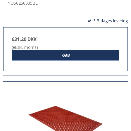
NO562S0035BL
3-5 dages levering
631,20 DKK
(ekskl. moms)
KØB