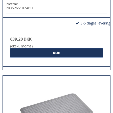
Notrax
NO526S1824BU
3-5 dages levering
639,20 DKK
(ekskl. moms)
KØB