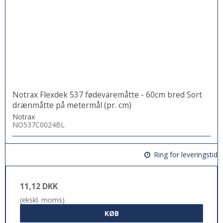
Notrax Flexdek 537 fødevaremåtte - 60cm bred Sort
drænmåtte på metermål (pr. cm)
Notrax
NO537C0024BL
Ring for leveringstid
11,12 DKK
(ekskl. moms)
KØB