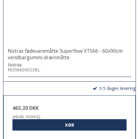
Notrax fødevaremåtte Superflow XT566 - 60x90cm
vendbargummi drænmåtte
Notrax
NO566S0023BL
3-5 dages levering
463,20 DKK
(ekskl. moms)
KØB