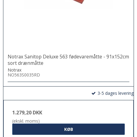
Notrax Sanitop Deluxe 563 fødevaremåtte - 91x152cm
sort drænmåtte
Notrax
NO563S0035RD
3-5 dages levering
1.279,20 DKK
(ekskl. moms)
KØB