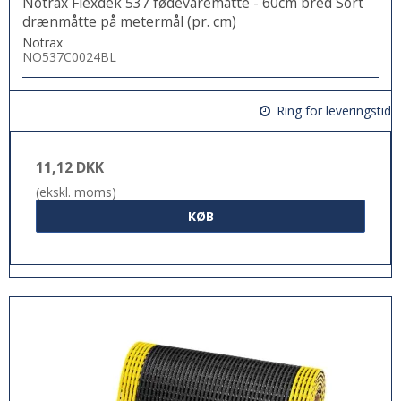
Notrax Flexdek 537 fødevaremåtte - 60cm bred Sort
drænmåtte på metermål (pr. cm)
Notrax
NO537C0024BL
Ring for leveringstid
11,12 DKK
(ekskl. moms)
KØB