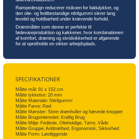
Rampedesign reducerer risikoen for faldulykker, og
den olie- og fedtbestandige nitrilgummi sikrer lang
levetid og holdbarhed under krævende forhold.
Drænmåtter som denne er perfekte til
fødevareproduktion og køkkener, hvor kombinationen
af komfort, dræning og skridsikkerhed er afgørende
for at opretholde en sikker arbejdsplads.
SPECIFIKATIONER
Måtte mål: 91 x 152 cm
Måtte tykkelse: 20 mm
Måtte Materiale: Nitrilgummi
Måtte Farve: Rød
Måtte Mønster: Store drænhuller og hævede knopper
Måtte Brugsintensitet: Kraftig Brug
Måtte Miljø: Fedtede, Olieholdige, Tørre, Våde
Måtte Gruppe: Antitræthed, Ergonomisk, Sikkerhed
Måtte Form: Løstliggende