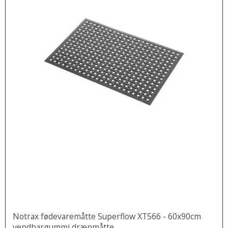
Notrax fødevaremåtte Superflow XT566 - 60x90cm
vendbargummi drænmåtte