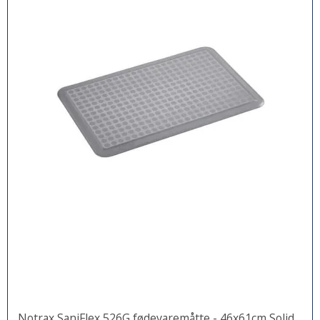
Notrax SaniFlex 526G fødevaremåtte - 46x61cm Solid