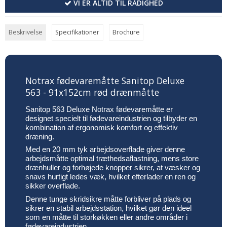
VI ER ALTID TIL RÅDIGHED
Beskrivelse
Specifikationer
Brochure
Notrax fødevaremåtte Sanitop Deluxe
563 - 91x152cm rød drænmåtte
Sanitop 563 Deluxe Notrax fødevaremåtte er
designet specielt til fødevareindustrien og tilbyder en
kombination af ergonomisk komfort og effektiv
dræning.
Med en 20 mm tyk arbejdsoverflade giver denne
arbejdsmåtte optimal træthedsaflastning, mens store
drænhuller og forhøjede knopper sikrer, at væsker og
snavs hurtigt ledes væk, hvilket efterlader en ren og
sikker overflade.
Denne tunge skridsikre måtte forbliver på plads og
sikrer en stabil arbejdsstation, hvilket gør den ideel
som en måtte til storkøkken eller andre områder i
fødevareindustrien.