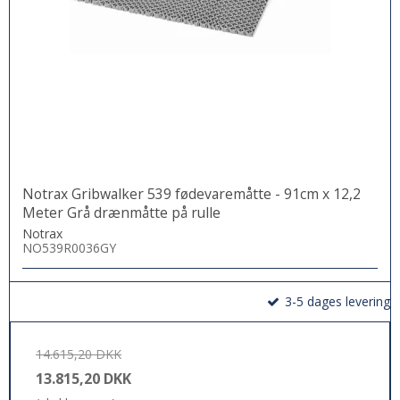
Notrax Gribwalker 539 fødevaremåtte - 91cm x 12,2
Meter Grå drænmåtte på rulle
Notrax
NO539R0036GY
3-5 dages levering
14.615,20 DKK
13.815,20 DKK