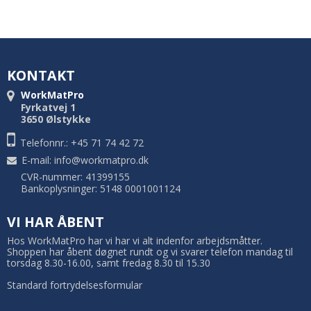
KONTAKT
WorkMatPro
Fyrkatvej 1
3650 Ølstykke
Telefonnr.: +45 71 74 42 72
E-mail
:
info@workmatpro.dk
CVR-nummer: 41399155
Bankoplysninger: 5148 0001001124
VI HAR ÅBENT
Hos WorkMatPro har vi har vi alt indenfor arbejdsmåtter.
Shoppen har åbent døgnet rundt og vi svarer telefon mandag til
torsdag 8.30-16.00, samt fredag 8.30 til 15.30
Standard fortrydelsesformular