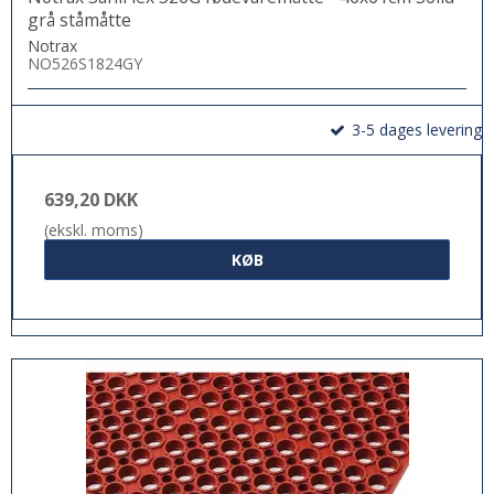
grå ståmåtte
Notrax
NO526S1824GY
3-5 dages levering
639,20 DKK
(ekskl. moms)
KØB