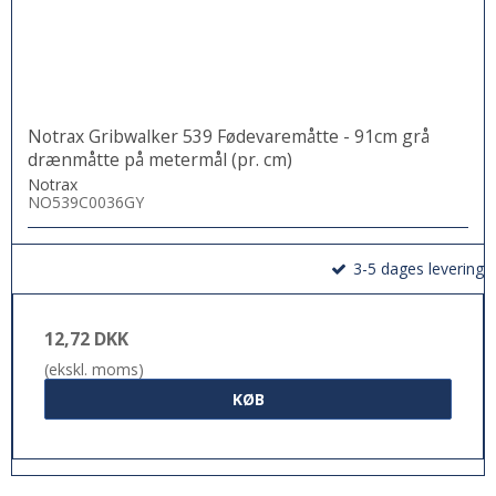
Notrax Gribwalker 539 Fødevaremåtte - 91cm grå
drænmåtte på metermål (pr. cm)
Notrax
NO539C0036GY
3-5 dages levering
12,72 DKK
(ekskl. moms)
KØB