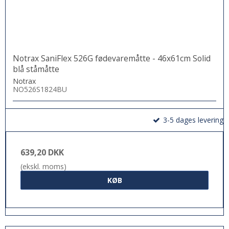
Notrax SaniFlex 526G fødevaremåtte - 46x61cm Solid
blå ståmåtte
Notrax
NO526S1824BU
3-5 dages levering
639,20 DKK
(ekskl. moms)
KØB