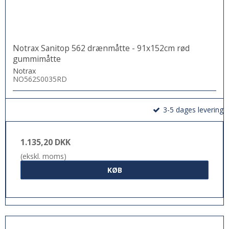
Notrax Sanitop 562 drænmåtte - 91x152cm rød
gummimåtte
Notrax
NO562S0035RD
3-5 dages levering
1.135,20 DKK
(ekskl. moms)
KØB