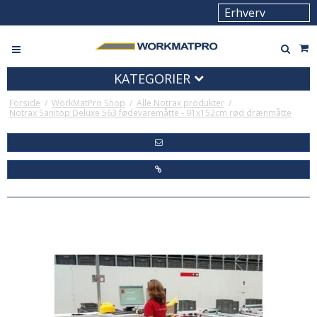
KATEGORIER
Forside
/
WorkMatPro Shop
/
Alle Notrax produkter
/
Notrax Sanitop Deluxe 563 fødevaremåtte - 91x152cm rød drænmåtte