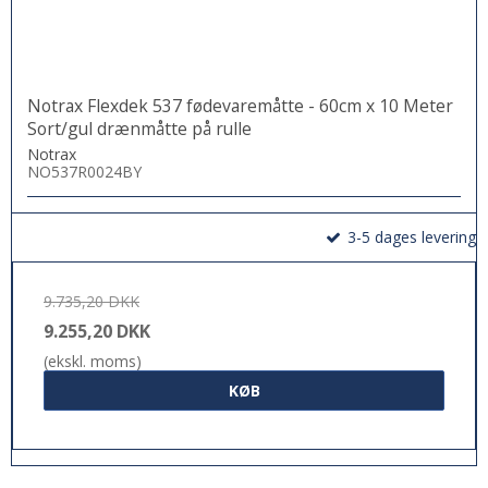
Notrax Flexdek 537 fødevaremåtte - 60cm x 10 Meter
Sort/gul drænmåtte på rulle
Notrax
NO537R0024BY
3-5 dages levering
9.735,20 DKK
9.255,20 DKK
(ekskl. moms)
KØB