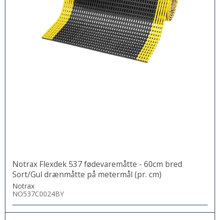
Notrax Flexdek 537 fødevaremåtte - 60cm bred
Sort/Gul drænmåtte på metermål (pr. cm)
Notrax
NO537C0024BY