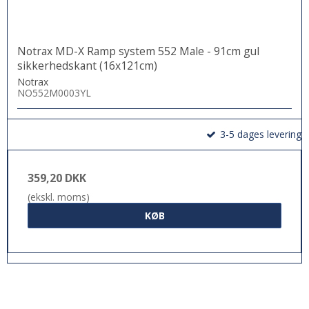
Notrax MD-X Ramp system 552 Male - 91cm gul
sikkerhedskant (16x121cm)
Notrax
NO552M0003YL
3-5 dages levering
359,20 DKK
(ekskl. moms)
KØB