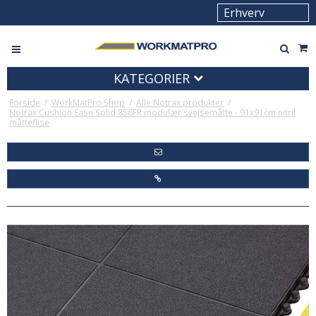
KATEGORIER
Forside
/
WorkMatPro Shop
/
Alle Notrax produkter
/
Notrax Cushion Ease Solid 856FR modulær svejsemåtte - 91x91cm nitril
måtteflise