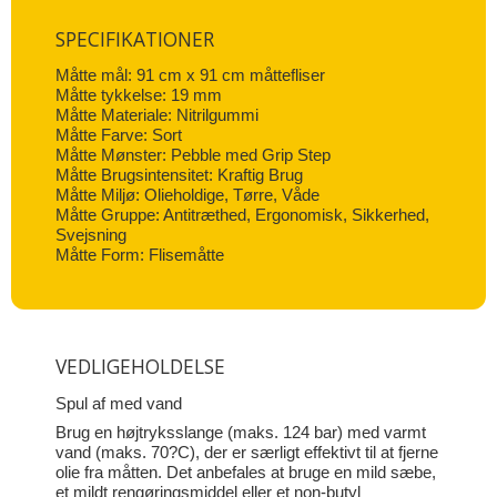
SPECIFIKATIONER
Måtte mål: 91 cm x 91 cm måttefliser
Måtte tykkelse: 19 mm
Måtte Materiale: Nitrilgummi
Måtte Farve: Sort
Måtte Mønster: Pebble med Grip Step
Måtte Brugsintensitet: Kraftig Brug
Måtte Miljø: Olieholdige, Tørre, Våde
Måtte Gruppe: Antitræthed, Ergonomisk, Sikkerhed,
Svejsning
Måtte Form: Flisemåtte
VEDLIGEHOLDELSE
Spul af med vand
Brug en højtryksslange (maks. 124 bar) med varmt
vand (maks. 70?C), der er særligt effektivt til at fjerne
olie fra måtten. Det anbefales at bruge en mild sæbe,
et mildt rengøringsmiddel eller et non-butyl