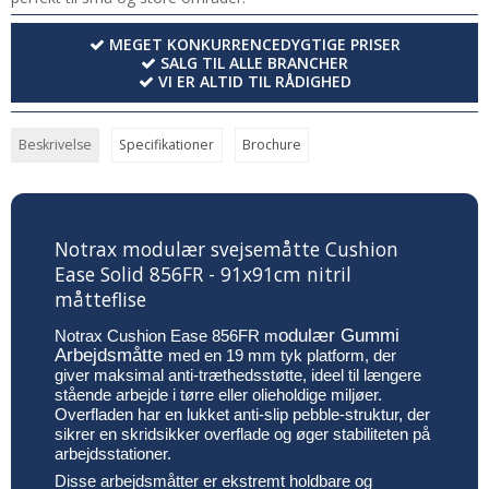
MEGET KONKURRENCEDYGTIGE PRISER
SALG TIL ALLE BRANCHER
VI ER ALTID TIL RÅDIGHED
Beskrivelse
Specifikationer
Brochure
Notrax modulær svejsemåtte Cushion
Ease Solid 856FR - 91x91cm nitril
måtteflise
odulær Gummi
Notrax Cushion Ease 856FR m
Arbejdsmåtte
med en 19 mm tyk platform, der
giver maksimal anti-træthedsstøtte, ideel til længere
stående arbejde i tørre eller olieholdige miljøer.
Overfladen har en lukket anti-slip pebble-struktur, der
sikrer en skridsikker overflade og øger stabiliteten på
arbejdsstationer.
Disse arbejdsmåtter er ekstremt holdbare og