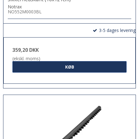
Notrax
NO552M0003BL
3-5 dages levering
359,20 DKK
(ekskl. moms)
KØB