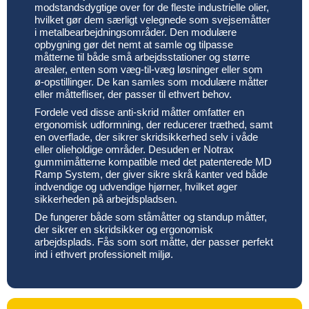
modstandsdygtige over for de fleste industrielle olier,
hvilket gør dem særligt velegnede som svejsemåtter
i metalbearbejdningsområder. Den modulære
opbygning gør det nemt at samle og tilpasse
måtterne til både små arbejdsstationer og større
arealer, enten som væg-til-væg løsninger eller som
ø-opstillinger. De kan samles som modulære måtter
eller måttefliser, der passer til ethvert behov.
Fordele ved disse anti-skrid måtter omfatter en
ergonomisk udformning, der reducerer træthed, samt
en overflade, der sikrer skridsikkerhed selv i våde
eller olieholdige områder. Desuden er Notrax
gummimåtterne kompatible med det patenterede MD
Ramp System, der giver sikre skrå kanter ved både
indvendige og udvendige hjørner, hvilket øger
sikkerheden på arbejdspladsen.
De fungerer både som ståmåtter og standup måtter,
der sikrer en skridsikker og ergonomisk
arbejdsplads. Fås som sort måtte, der passer perfekt
ind i ethvert professionelt miljø.