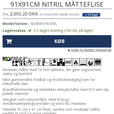
91X91CM NITRIL MÅTTEFLISE
2.055,20 DKK
Pris
2.175,20 DKK
(ekskl. moms)
✓ Fri fragt
Model/Varenr.:
NO856SFR33BL
Lagerstatus:
3-5 dages levering (100 stk. på lager)
KØB
TILFØJ TIL FAVORIT PRODUKTER
Modulær måtte med 19 mm tykkelse, der giver ergonomisk
støtte og komfort
Nitril gummimåtte holdbar og modstandsdygtig over for
industrielle olier.
Brandhæmmende og skridsikker arbejdsmåtte med R13 anti-slip
pebble-mønster
Velegnet som svejsemåtte, ideel til brug i
metalbearbejdningsområder og ved CNC-maskiner.
Fleksible 91 cm x 91 cm fliser, samles som modulær måtte,
perfekt til små og store områder.