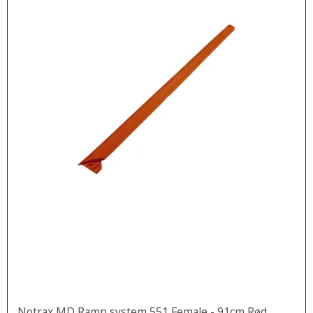
Notrax MD Ramp system 551 Female - 91cm Rød