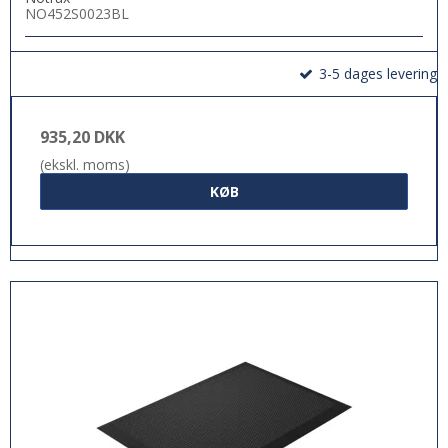
NO452S0023BL
3-5 dages levering
935,20 DKK
(ekskl. moms)
KØB