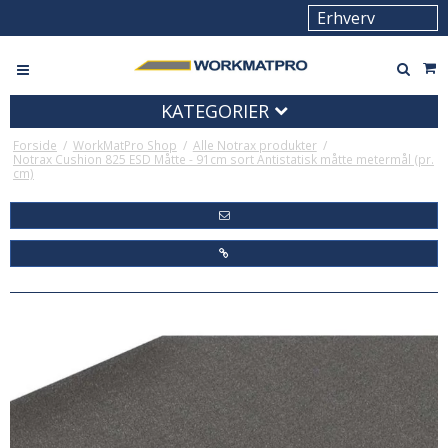
KATEGORIER
Forside
/
WorkMatPro Shop
/
Alle Notrax produkter
/
Notrax Cushion 825 ESD Måtte - 91cm sort Antistatisk måtte metermål (pr.
cm)