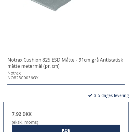
Notrax Cushion 825 ESD Måtte - 91cm grå Antistatisk
måtte metermål (pr. cm)
Notrax
NO825C0036GY
3-5 dages levering
7,92 DKK
(ekskl. moms)
KØB