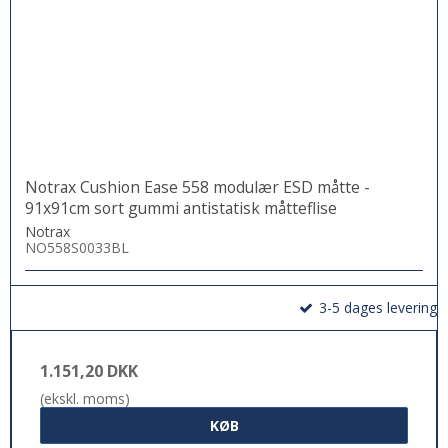
Notrax Cushion Ease 558 modulær ESD måtte -
91x91cm sort gummi antistatisk måtteflise
Notrax
NO558S0033BL
3-5 dages levering
1.151,20 DKK
(ekskl. moms)
KØB