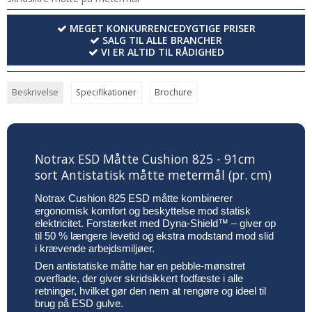
MEGET KONKURRENCEDYGTIGE PRISER
SALG TIL ALLE BRANCHER
VI ER ALTID TIL RÅDIGHED
Beskrivelse
Specifikationer
Brochure
Notrax ESD Måtte Cushion 825 - 91cm
sort Antistatisk måtte metermål (pr. cm)
Notrax Cushion 825 ESD måtte kombinerer
ergonomisk komfort og beskyttelse mod statisk
elektricitet. Forstærket med Dyna-Shield™ – giver op
til 50 % længere levetid og ekstra modstand mod slid
i krævende arbejdsmiljøer.
Den antistatiske måtte har en pebble-mønstret
overflade, der giver skridsikkert fodfæste i alle
retninger, hvilket gør den nem at rengøre og ideel til
brug på ESD gulve.