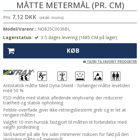
MÅTTE METERMÅL (PR. CM)
7,12 DKK
Pris
(ekskl. moms)
Model/Varenr.:
NO825C0036BL
Lagerstatus:
3-5 dages levering (1685 CM på lager)
KØB
TILFØJ TIL FAVORIT PRODUKTER
Antistatisk måtte Med Dyna-Shield - forlænger måtte levetiden
med 50 %.
ESD måtte med statisk afledende vinylsvamp der reducerer
træthed og statisk ophobning
Pebble-overflade giver ikke-retningsbestemt greb og er let at
rengøre måtten
Valgfrit 10 mm hunstik fastgjort til måtten til forbindelse med
valgfri jordledning
Skrå kanter på alle fire sider minimerer risikoen for fald på den
skridsikre måtte på metermål