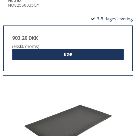
Notrax
NO825S0035GY
3-5 dages levering
903,20 DKK
(ekskl. moms)
KØB