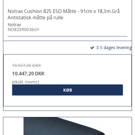
Notrax Cushion 825 ESD Måtte - 91cm x 18,3m Grå
Antistatisk måtte på rulle
Notrax
NO825R0036GY
3-5 dages levering
10.927,20 DKK
10.447,20 DKK
(ekskl. moms)
KØB