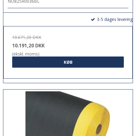
NO825R0036BL
3-5 dages levering
10.671,20 DKK
10.191,20 DKK
(ekskl. moms)
KØB