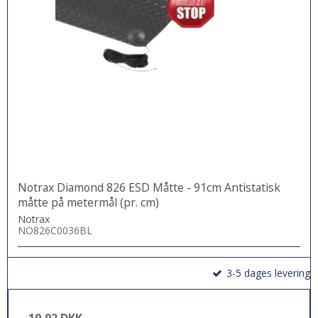
Notrax Diamond 826 ESD Måtte - 91cm Antistatisk
måtte på metermål (pr. cm)
Notrax
NO826C0036BL
3-5 dages levering
19,92 DKK