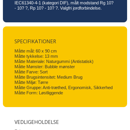
IEC61340-4-1 (kategori DIF), målt modstand Rg 10?
- 10? ?, Rp 10? - 10? ?. Valgfri jordforbindelse.
SPECIFIKATIONER
Måtte mål: 60 x 90 cm
Måtte tykkelse: 13 mm
Måtte Materiale: Naturgummi (Antistatisk)
Måtte Mønster: Bubble mønster
Måtte Farve: Sort
Måtte Brugsintensitet: Medium Brug
Måtte Miljø: Tørre
Måtte Gruppe: Anti-træthed, Ergonomisk, Sikkerhed
Måtte Form: Løstliggende
VEDLIGEHOLDELSE