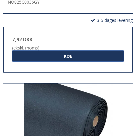
NO825C0036GY
3-5 dages levering
7,92 DKK
(ekskl. moms)
KØB