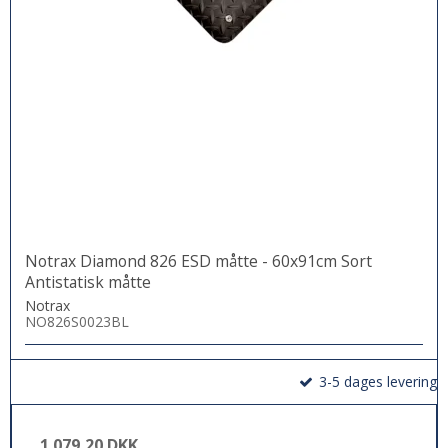
Notrax Diamond 826 ESD måtte - 60x91cm Sort
Antistatisk måtte
Notrax
NO826S0023BL
3-5 dages levering
1.079,20 DKK