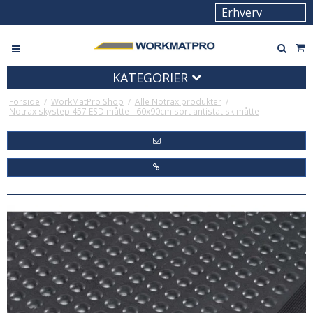
KATEGORIER
Forside
/
WorkMatPro Shop
/
Alle Notrax produkter
/
Notrax skystep 457 ESD måtte - 60x90cm sort antistatisk måtte