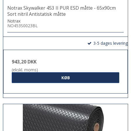
Notrax Skywalker 453 II PUR ESD måtte - 65x90cm
Sort nitril Antistatisk måtte
Notrax
NO453S0023BL
3-5 dages levering
943,20 DKK
(ekskl. moms)
KØB