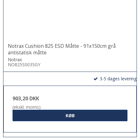
Notrax Cushion 825 ESD Måtte - 91x150cm grå
antistatisk måtte
Notrax
NO825S0035GY
3-5 dages levering
903,20 DKK
(ekskl. moms)
KØB