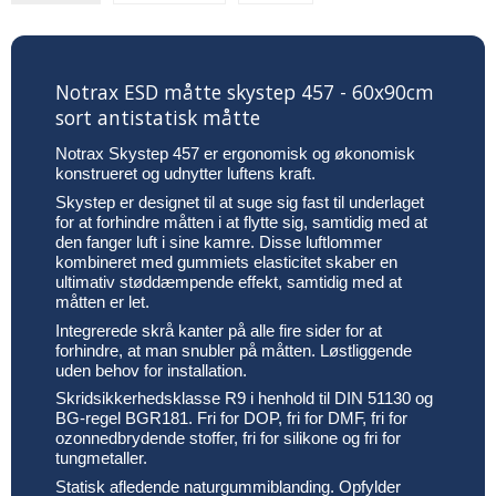
Notrax ESD måtte skystep 457 - 60x90cm
sort antistatisk måtte
Notrax Skystep 457 er ergonomisk og økonomisk
konstrueret og udnytter luftens kraft.
Skystep er designet til at suge sig fast til underlaget
for at forhindre måtten i at flytte sig, samtidig med at
den fanger luft i sine kamre. Disse luftlommer
kombineret med gummiets elasticitet skaber en
ultimativ støddæmpende effekt, samtidig med at
måtten er let.
Integrerede skrå kanter på alle fire sider for at
forhindre, at man snubler på måtten. Løstliggende
uden behov for installation.
Skridsikkerhedsklasse R9 i henhold til DIN 51130 og
BG-regel BGR181. Fri for DOP, fri for DMF, fri for
ozonnedbrydende stoffer, fri for silikone og fri for
tungmetaller.
Statisk afledende naturgummiblanding. Opfylder